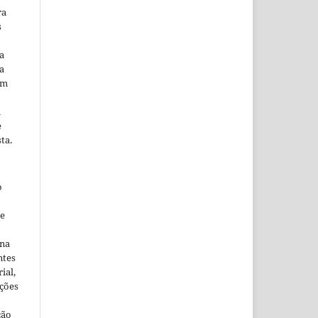
ra
s
a
a
em
m
e
ta.
o
ne
ina
ntes
ial,
ações
ção