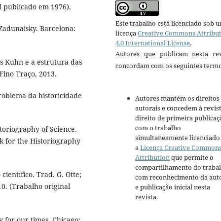
al publicado em 1976).
Este trabalho está licenciado sob 
 Zadunaisky. Barcelona:
licença
Creative Commons Attribu
4.0 International License
.
Autores que publicam nesta rev
 Kuhn e a estrutura das
concordam com os seguintes termo
 Fino Traço, 2013.
roblema da historicidade
Autores mantém os direitos
autorais e concedem à revis
direito de primeira publicaç
com o trabalho
toriography of Science.
simultaneamente licenciado
 for the Historiography
a
Licença Creative Common
Attribution
que permite o
compartilhamento do traba
ientífico. Trad. G. Otte;
com reconhecimento da aut
0. (Trabalho original
e publicação inicial nesta
revista.
 for our times. Chicago: