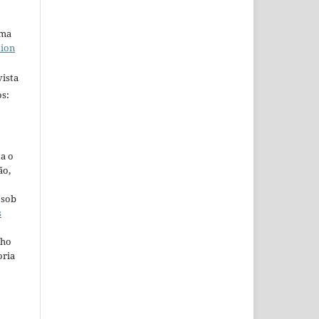
uma
tion
ista
s:
ta o
ão,
 sob
s
lho
oria