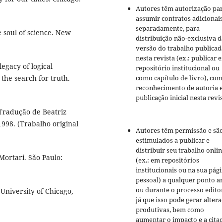
Autores têm autorização pa
assumir contratos adicionai
separadamente, para
e soul of science. New
distribuição não-exclusiva d
versão do trabalho publicad
nesta revista (ex.: publicar 
legacy of logical
repositório institucional ou
como capítulo de livro), co
the search for truth.
reconhecimento de autoria 
publicação inicial nesta revis
 Tradução de Beatriz
1998. (Trabalho original
Autores têm permissão e sã
estimulados a publicar e
distribuir seu trabalho onli
Mortari. São Paulo:
(ex.: em repositórios
institucionais ou na sua pág
pessoal) a qualquer ponto a
ou durante o processo editor
University of Chicago,
já que isso pode gerar alter
produtivas, bem como
aumentar o impacto e a cita