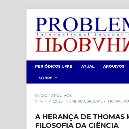
PERIÓDICOS UFPB
ATUAL
ARQUIVOS
SOBRE
INÍCIO
/
ARQUIVOS
/
V. 14 N. 4 (2023): NÚMERO ESPECIAL - THOMAS K
A HERANÇA DE THOMAS K
FILOSOFIA DA CIÊNCIA