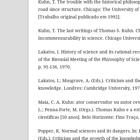
Kuhn, T. The trouble with the historical philosop
road since structure. Chicago: The University of
[Trabalho original publicado em 1992].
Kuhn, T. The last writings of Thomas S. Kuhn. C
Incommensurability in science. Chicago Universi
Lakatos, I. History of science and its rational r
of the Biennial Meeting of the Phi/osophy of Scie
p. 91-136, 1970.
Lakatos, I.; Musgrave, A. (Eds.). Criticism and t
knowledge. Londres: Cambridge University, 197
Maia, C. A. Kuhn: ator conservador ou autor rev
L.; Penna-Forte, M. (Orgs.). Thomas Kuhn e a es
científicas [50 anos]. Belo Horizonte: Fino Traço,
Popper, K. Normal sciences and its dangers. ln: 
(Eds.). Criticism and the growth of the knowle