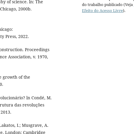
hy of science. ln: The
do trabalho publicado (Veja
 Chicago, 2000b.
Efeito do Acesso Livre
).
hicago:
ty Press, 2022.
econstruction. Proceedings
nce Association, v. 1970,
he growth of the
0.
olucionário? ln Condé, M.
trutura das revoluções
 2013.
Lakatos, I.; Musgrave, A.
dge. London: Cambridge