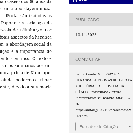
PDF
na ocasião dos 60 anos da
s uma abordagem inicial
 ciência, são tratadas as
PUBLICADO
 Popper e a sociologia do
 escola de Edimburgo. Por
10-11-2023
cipais aspectos da herança
ber, a abordagem social da
lução e a importância do
to científico. O texto é
COMO CITAR
eremos kuhnianos por um
a obra prima de Kuhn, que
Leitão Condé, M. L. (2023). A
 ainda podermos trilhar
HERANÇA DE THOMAS KUHN PARA
mente, devido a sua morte
A HISTÓRIA E A FILOSOFIA DA
CIÊNCIA.
Problemata - Revista
Internacional De Filosofia
,
14
(4), 15–
26.
https://doi.org/10.7443/problemata.v1
i4.67939
Fomatos de Citação