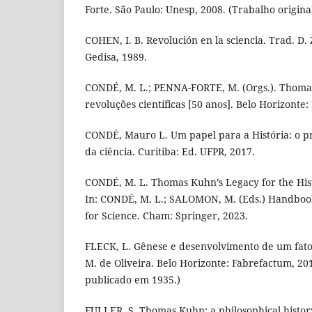
Forte. São Paulo: Unesp, 2008. (Trabalho origin
COHEN, I. B. Revolución en la sciencia. Trad. D.
Gedisa, 1989.
CONDÉ, M. L.; PENNA-FORTE, M. (Orgs.). Thomas
revoluções científicas [50 anos]. Belo Horizonte:
CONDÉ, Mauro L. Um papel para a História: o p
da ciência. Curitiba: Ed. UFPR, 2017.
CONDÉ, M. L. Thomas Kuhn’s Legacy for the His
In: CONDÉ, M. L.; SALOMON, M. (Eds.) Handbook
for Science. Cham: Springer, 2023.
FLECK, L. Gênese e desenvolvimento de um fato c
M. de Oliveira. Belo Horizonte: Fabrefactum, 201
publicado em 1935.)
FULLER, S. Thomas Kuhn: a philosophical history