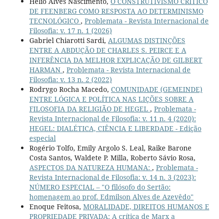
Hélio Alves Nascimento,
O CONSTRUTIVISMO CRÍTICO
DE FEENBERG COMO RESPOSTA AO DETERMINISMO
TECNOLÓGICO
,
Problemata - Revista Internacional de
Filosofia: v. 17 n. 1 (2026)
Gabriel Chiarotti Sardi,
ALGUMAS DISTINÇÕES
ENTRE A ABDUÇÃO DE CHARLES S. PEIRCE E A
INFERÊNCIA DA MELHOR EXPLICAÇÃO DE GILBERT
HARMAN
,
Problemata - Revista Internacional de
Filosofia: v. 13 n. 2 (2022)
Rodrygo Rocha Macedo,
COMUNIDADE (GEMEINDE)
ENTRE LÓGICA E POLÍTICA NAS LIÇÕES SOBRE A
FILOSOFIA DA RELIGIÃO DE HEGEL
,
Problemata -
Revista Internacional de Filosofia: v. 11 n. 4 (2020):
HEGEL: DIALÉTICA, CIÊNCIA E LIBERDADE - Edição
especial
Rogério Tolfo, Emily Argolo S. Leal, Raike Barone
Costa Santos, Waldete P. Milla, Roberto Sávio Rosa,
ASPECTOS DA NATUREZA HUMANA:
,
Problemata -
Revista Internacional de Filosofia: v. 14 n. 3 (2023):
NÚMERO ESPECIAL – "O filósofo do Sertão:
homenagem ao prof. Edmilson Alves de Azevêdo"
Enoque Feitosa,
MORALIDADE, DIREITOS HUMANOS E
PROPRIEDADE PRIVADA: A crítica de Marx a