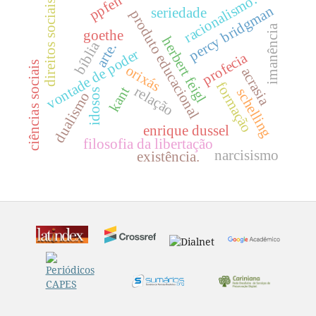
racionalismo.
ppfen
direitos sociais
percy bridgman
seriedade
produto educacional
imanência
goethe
herbert feigl
bíblia
arte.
vontade de poder
profecia
ciências sociais
orixás
acrasia
formação
relação
kant
schelling
idosos
dualismo
enrique dussel
filosofia da libertação
narcisismo
existência.