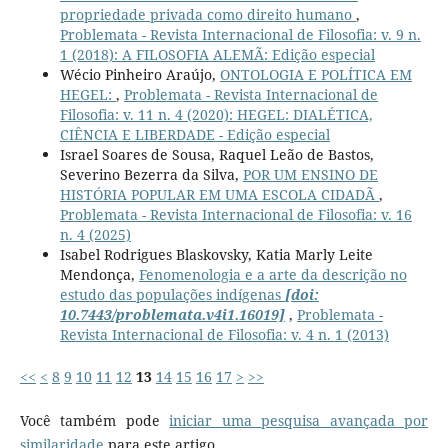
propriedade privada como direito humano
,
Problemata - Revista Internacional de Filosofia: v. 9 n.
1 (2018): A FILOSOFIA ALEMÃ: Edição especial
Wécio Pinheiro Araújo,
ONTOLOGIA E POLÍTICA EM
HEGEL:
,
Problemata - Revista Internacional de
Filosofia: v. 11 n. 4 (2020): HEGEL: DIALÉTICA,
CIÊNCIA E LIBERDADE - Edição especial
Israel Soares de Sousa, Raquel Leão de Bastos,
Severino Bezerra da Silva,
POR UM ENSINO DE
HISTÓRIA POPULAR EM UMA ESCOLA CIDADÃ
,
Problemata - Revista Internacional de Filosofia: v. 16
n. 4 (2025)
Isabel Rodrigues Blaskovsky, Katia Marly Leite
Mendonça,
Fenomenologia e a arte da descrição no
estudo das populações indígenas
[doi:
10.7443/problemata.v4i1.16019]
,
Problemata -
Revista Internacional de Filosofia: v. 4 n. 1 (2013)
<<
<
8
9
10
11
12
13
14
15
16
17
>
>>
Você também pode
iniciar uma pesquisa avançada por
similaridade
para este artigo.