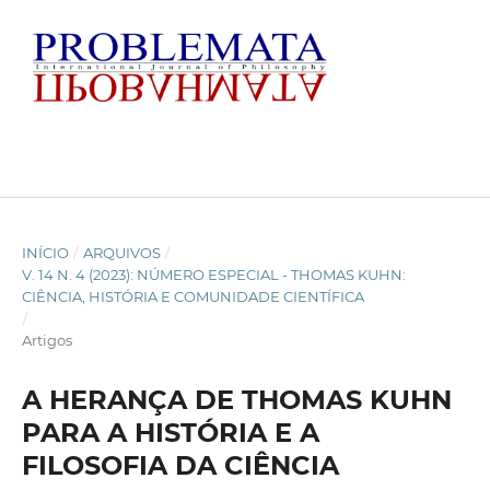
INÍCIO
/
ARQUIVOS
/
V. 14 N. 4 (2023): NÚMERO ESPECIAL - THOMAS KUHN:
CIÊNCIA, HISTÓRIA E COMUNIDADE CIENTÍFICA
/
Artigos
A HERANÇA DE THOMAS KUHN
PARA A HISTÓRIA E A
FILOSOFIA DA CIÊNCIA