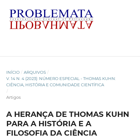
INÍCIO
/
ARQUIVOS
/
V. 14 N. 4 (2023): NÚMERO ESPECIAL - THOMAS KUHN:
CIÊNCIA, HISTÓRIA E COMUNIDADE CIENTÍFICA
/
Artigos
A HERANÇA DE THOMAS KUHN
PARA A HISTÓRIA E A
FILOSOFIA DA CIÊNCIA