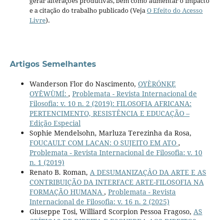
gerar alterações produtivas, bem como aumentar o impacto
e a citação do trabalho publicado (Veja
O Efeito do Acesso
Livre
).
Artigos Semelhantes
Wanderson Flor do Nascimento,
OYÈRÓNKẸ́
OYĚWÙMÍ:
,
Problemata - Revista Internacional de
Filosofia: v. 10 n. 2 (2019): FILOSOFIA AFRICANA:
PERTENCIMENTO, RESISTÊNCIA E EDUCAÇÃO –
Edição Especial
Sophie Mendelsohn, Marluza Terezinha da Rosa,
FOUCAULT COM LACAN: O SUJEITO EM ATO
,
Problemata - Revista Internacional de Filosofia: v. 10
n. 1 (2019)
Renato B. Roman,
A DESUMANIZAÇÂO DA ARTE E AS
CONTRIBUIÇÃO DA INTERFACE ARTE-FILOSOFIA NA
FORMAÇÃO HUMANA
,
Problemata - Revista
Internacional de Filosofia: v. 16 n. 2 (2025)
Giuseppe Tosi, Williard Scorpion Pessoa Fragoso,
AS