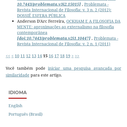
10.7443/problemata.v3i2.15015]
,
Problemata -
Revista Internacional de Filosofia: v. 3 n. 2 (2012):
DOSSIÊ ESFERA PÚBLICA
Anderson D'Arc Ferreira,
OCKHAM E A FILOSOFIA DA
MENTE: aproximações ao externalismo na filosofia
contemporânea
[doi:10.7443/problemata.v2i1.10447]
,
Problemata -
Revista Internacional de Filosofia: v. 2 n. 1 (2011)
<<
<
10
11
12
13
14
15
16
17
18
19
>
>>
Você também pode
iniciar uma pesquisa avançada por
similaridade
para este artigo.
IDIOMA
English
Português (Brasil)