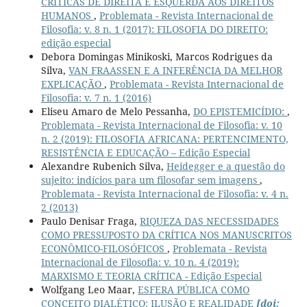
CRÍTICAS DE DIREITA E ESQUERDA AOS DIREITOS
HUMANOS
,
Problemata - Revista Internacional de
Filosofia: v. 8 n. 1 (2017): FILOSOFIA DO DIREITO:
edição especial
Debora Domingas Minikoski, Marcos Rodrigues da
Silva,
VAN FRAASSEN E A INFERÊNCIA DA MELHOR
EXPLICAÇÃO
,
Problemata - Revista Internacional de
Filosofia: v. 7 n. 1 (2016)
Eliseu Amaro de Melo Pessanha,
DO EPISTEMICÍDIO:
,
Problemata - Revista Internacional de Filosofia: v. 10
n. 2 (2019): FILOSOFIA AFRICANA: PERTENCIMENTO,
RESISTÊNCIA E EDUCAÇÃO – Edição Especial
Alexandre Rubenich Silva,
Heidegger e a questão do
sujeito: indícios para um filosofar sem imagens
,
Problemata - Revista Internacional de Filosofia: v. 4 n.
2 (2013)
Paulo Denisar Fraga,
RIQUEZA DAS NECESSIDADES
COMO PRESSUPOSTO DA CRÍTICA NOS MANUSCRITOS
ECONÔMICO-FILOSÓFICOS
,
Problemata - Revista
Internacional de Filosofia: v. 10 n. 4 (2019):
MARXISMO E TEORIA CRÍTICA - Edição Especial
Wolfgang Leo Maar,
ESFERA PÚBLICA COMO
CONCEITO DIALÉTICO: ILUSÃO E REALIDADE
[doi: