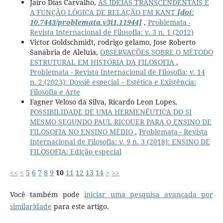
Jairo Dias Carvalho,
AS IDEIAS TRANSCENDENTAIS E
A FUNÇÃO LÓGICA DE RELAÇÃO EM KANT
[doi:
10.7443/problemata.v3i1.11944]
,
Problemata -
Revista Internacional de Filosofia: v. 3 n. 1 (2012)
Victor Goldschmidt, rodrigo gelamo, Jose Roberto
Sanábria de Aleluia,
OBSERVAÇÕES SOBRE O MÉTODO
ESTRUTURAL EM HISTÓRIA DA FILOSOFIA
,
Problemata - Revista Internacional de Filosofia: v. 14
n. 2 (2023): Dossiê especial – Estética e Existência:
Filosofia e Arte
Fagner Veloso da Silva, Ricardo Leon Lopes,
POSSIBILIDADE DE UMA HERMENÊUTICA DO SI
MESMO SEGUNDO PAUL RICOUER PARA O ENSINO DE
FILOSOFIA NO ENSINO MÉDIO
,
Problemata - Revista
Internacional de Filosofia: v. 9 n. 3 (2018): ENSINO DE
FILOSOFIA: Edição especial
<<
<
5
6
7
8
9
10
11
12
13
14
>
>>
Você também pode
iniciar uma pesquisa avançada por
similaridade
para este artigo.