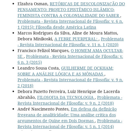
Elzahra Osman,
RETÓRICAS DE DESCOLONIZAÇÃO DO
PENSAMENTO: PROJETO EPISTÊMICO ISLÂMICO-
FEMINISTA CONTRA A COLONIALIDADE DO SABER
,
Problemata - Revista Internacional de Filosofia: v. 6 n.
1 (2015): Filosofia desde América Latina
Marcos Rodrigues da Silva, Aline de Moura Mattos,
Debora Minikoski,
A FEBRE PUERPERAL:
,
Problemata
- Revista Internacional de Filosofia: v. 11 n. 1 (2020)
Francisco Felizol Marques,
O HOMEM AMA OCULTAR-
SE
,
Problemata - Revista Internacional de Filosofia: v.
6 n. 3 (2015)
Leandro Sousa Costa,
GUILHERME DE OCKHAM:
SOBRE A ANÁLISE LÓGICA E AS MÔNADAS
,
Problemata - Revista Internacional de Filosofia: v. 9 n.
2 (2018)
Debora Pazetto Ferreira, Luiz Henrique de Lacerda
Abrahão,
FILOSOFIA DA TECNOLOGIA
,
Problemata -
Revista Internacional de Filosofia: v. 9 n. 2 (2018)
André Nascimento Pontes,
Em defesa da definição
fregeana de analiticidade: Uma análise crítica dos
argumentos de Quine em Dois Dogmas
,
Problemata -
Revista Internacional de Filosofia: v. 5 n. 1 (2014)