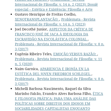
Internacional de Filosofia: v. 14 n. 2 (2023): Dossiê
especial – Estética e Existência: Filosofia e Arte
Gustavo Henrique de Freitas Coelho,
XENOTRANSPLANTAÇÃO:
,
Problemata - Revista
Internacional de Filosofia: v. 14 n. 5 (2023)
Joel Decothé Junior,
ASPECTOS DA CRÍTICA DE
FRANCISCO JOSÉ DE JACA À IDEOLOGIA DA
ESCRAVIDÃO NA ESCOLÁSTICA COLONIAL
,
Problemata - Revista Internacional de Filosofia: v. 8 n.
3 (2017)
Eugênia Ribeiro Teles,
EMOÇÃO VERSUS RAZÃO:
,
Problemata - Revista Internacional de Filosofia: v. 11
n. 5 (2020)
Naím Garnica,
APARIENCIA E IRONÍA EN LA
ESTÉTICA DEL JOVEN FRIEDRICH SCHLEGEL
,
Problemata - Revista Internacional de Filosofia: v. 8 n.
3 (2017)
Michelli Barbosa Nascimento, Raquel da Silva
Marinho Falcão, Evandro Alves Barbosa Filho,
ÉTICA
E FILOSOFIA PRÁTICA: PARA UMA ANÁLISE DAS
POLÍTICAS SOBRE DIREITOS DOS IDOSOS EM
SOCIABILIDADES CAPITALISTAS ENQUANTO