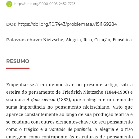
https://orcid.org/0000-0003-2452-7723
DOI:
https://doi.org/10.7443/problemata.v15i1.69284
Nietzsche, Alegria, Riso, Criação, Filosófica
Palavras-chave:
RESUMO
Empenhar-se-á em demonstrar no presente artigo, sob a
esteira do pensamento de Friedrich Nietzsche (1844-1900) e
sua obra
A gaia ciência
(1882), que a alegria é um tema de
suma importância no pensamento nietzschiano, visto que
aparece constantemente ao longo de sua produção teórica e
se coaduna com outros elementos-chave de seu pensamento
como o trágico e a
vontade de potência
. A alegria e o riso
emergem como contraponto às estruturas de pensamento