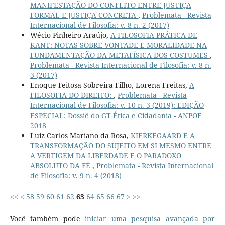
MANIFESTAÇÃO DO CONFLITO ENTRE JUSTIÇA
FORMAL E JUSTIÇA CONCRETA
,
Problemata - Revista
Internacional de Filosofia: v. 8 n. 2 (2017)
Wécio Pinheiro Araújo,
A FILOSOFIA PRÁTICA DE
KANT: NOTAS SOBRE VONTADE E MORALIDADE NA
FUNDAMENTAÇÃO DA METAFÍSICA DOS COSTUMES
,
Problemata - Revista Internacional de Filosofia: v. 8 n.
3 (2017)
Enoque Feitosa Sobreira Filho, Lorena Freitas,
A
FILOSOFIA DO DIREITO:
,
Problemata - Revista
Internacional de Filosofia: v. 10 n. 3 (2019): EDIÇÃO
ESPECIAL: Dossiê do GT Ética e Cidadania - ANPOF
2018
Luiz Carlos Mariano da Rosa,
KIERKEGAARD E A
TRANSFORMAÇÃO DO SUJEITO EM SI MESMO ENTRE
A VERTIGEM DA LIBERDADE E O PARADOXO
ABSOLUTO DA FÉ
,
Problemata - Revista Internacional
de Filosofia: v. 9 n. 4 (2018)
<<
<
58
59
60
61
62
63
64
65
66
67
>
>>
Você também pode
iniciar uma pesquisa avançada por