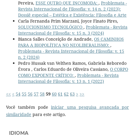
Pereira,
ESSE OUTRO QUE INCOMODA:
,
Problemata -
Revista Internacional de Filosofia: v. 14 n. 2 (2023):
Dossiê especial – Estética e Existência: Filosofia e Arte
Carla Fernanda Prim Marzani, Joyce Finato Pires,
SOLUCIONISMO TECNOLÓGICO
,
Problemata - Revista
Internacional de Filosofia: v. 15 n. 3 (2024)
Bianca Salles Conceição de Andrade,
OS CAMINHOS
PARA A BIOPOLÍTICA NO NEOLIBERALISMO:
,
Problemata - Revista Internacional de Filosofia: v. 15
n. 2 (2024)
Pedro Hussak van Velthen Ramos, Gabriela Reboredo
Évora , Carlos Eduardo de Oliveira Cassiano,
O CORPO
COMO EXPOENTE CRÍTICO:
,
Problemata - Revista
Internacional de Filosofia: v. 13 n. 1 (2022)
<<
<
54
55
56
57
58
59
60
61
62
63
>
>>
Você também pode
iniciar uma pesquisa avançada por
similaridade
para este artigo.
IDIOMA