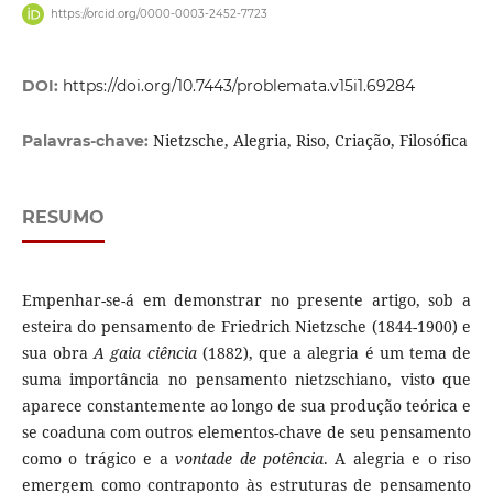
https://orcid.org/0000-0003-2452-7723
DOI:
https://doi.org/10.7443/problemata.v15i1.69284
Nietzsche, Alegria, Riso, Criação, Filosófica
Palavras-chave:
RESUMO
Empenhar-se-á em demonstrar no presente artigo, sob a
esteira do pensamento de Friedrich Nietzsche (1844-1900) e
sua obra
A gaia ciência
(1882), que a alegria é um tema de
suma importância no pensamento nietzschiano, visto que
aparece constantemente ao longo de sua produção teórica e
se coaduna com outros elementos-chave de seu pensamento
como o trágico e a
vontade de potência
. A alegria e o riso
emergem como contraponto às estruturas de pensamento