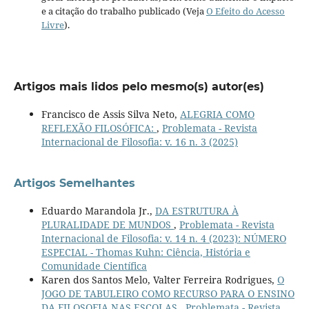
e a citação do trabalho publicado (Veja
O Efeito do Acesso
Livre
).
Artigos mais lidos pelo mesmo(s) autor(es)
Francisco de Assis Silva Neto,
ALEGRIA COMO
REFLEXÃO FILOSÓFICA:
,
Problemata - Revista
Internacional de Filosofia: v. 16 n. 3 (2025)
Artigos Semelhantes
Eduardo Marandola Jr.,
DA ESTRUTURA À
PLURALIDADE DE MUNDOS
,
Problemata - Revista
Internacional de Filosofia: v. 14 n. 4 (2023): NÚMERO
ESPECIAL - Thomas Kuhn: Ciência, História e
Comunidade Científica
Karen dos Santos Melo, Valter Ferreira Rodrigues,
O
JOGO DE TABULEIRO COMO RECURSO PARA O ENSINO
DA FILOSOFIA NAS ESCOLAS
,
Problemata - Revista