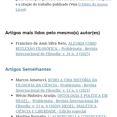
e a citação do trabalho publicado (Veja
O Efeito do Acesso
Livre
).
Artigos mais lidos pelo mesmo(s) autor(es)
Francisco de Assis Silva Neto,
ALEGRIA COMO
REFLEXÃO FILOSÓFICA:
,
Problemata - Revista
Internacional de Filosofia: v. 16 n. 3 (2025)
Artigos Semelhantes
Marcos Amatucci,
RUMO A UMA HISTÓRIA DA
FILOSOFIA DA CIÊNCIA
,
Problemata - Revista
Internacional de Filosofia: v. 12 n. 1 (2021)
Wécio Pinheiro Araújo,
ONTOLOGIA E POLÍTICA EM
HEGEL:
,
Problemata - Revista Internacional de
Filosofia: v. 11 n. 4 (2020): HEGEL: DIALÉTICA,
CIÊNCIA E LIBERDADE - Edição especial
Martina Barnaba,
L' ALBERO DELLA CONOSCENZA:
,