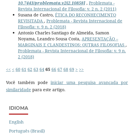
10.7443/problemata.v2i2.10858]
,
Problemata -
Revista Internacional de Filosofia: v. 2 n. 2 (2011)
Susana de Castro,
ÉTICA DO RECONHECIMENTO
REVISITADA
,
Problemata - Revista Internacional de
Filosofia: v. 9 n. 2 (2018)
Antonio Charles Santiago de Almeida, Samon
Noyama, Leandro Sousa Costa,
APRESENTAÇÃO –
MARGINAIS E CLANDESTINOS: OUTRAS FILOSOFIAS
,
Problemata - Revista Internacional de Filosofia: v. 9 n.
2 (2018)
<<
<
60
61
62
63
64
65
66
67
68
69
>
>>
Você também pode
iniciar uma pesquisa avançada por
similaridade
para este artigo.
IDIOMA
English
Português (Brasil)