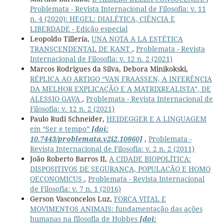
Problemata - Revista Internacional de Filosofia: v. 11
n. 4 (2020): HEGEL: DIALÉTICA, CIÊNCIA E
LIBERDADE - Edição especial
Leopoldo Tillería,
UNA NOTA A LA ESTÉTICA
TRANSCENDENTAL DE KANT
,
Problemata - Revista
Internacional de Filosofia: v. 12 n. 2 (2021)
Marcos Rodrigues da Silva, Debora Minikokski,
RÉPLICA AO ARTIGO “VAN FRAASSEN, A INFERÊNCIA
DA MELHOR EXPLICAÇÃO E A MATRIXREALISTA”, DE
ALESSIO GAVA
,
Problemata - Revista Internacional de
Filosofia: v. 12 n. 2 (2021)
Paulo Rudi Schneider,
HEIDEGGER E A LINGUAGEM
em “Ser e tempo”
[doi:
10.7443/problemata.v2i2.10860]
,
Problemata -
Revista Internacional de Filosofia: v. 2 n. 2 (2011)
João Roberto Barros II,
A CIDADE BIOPOLÍTICA:
DISPOSITIVOS DE SEGURANÇA, POPULAÇÃO E HOMO
OECONOMICUS
,
Problemata - Revista Internacional
de Filosofia: v. 7 n. 1 (2016)
Gerson Vasconcelos Luz,
FORÇA VITAL E
MOVIMENTOS ANIMAIS: fundamentação das ações
humanas na filosofia de Hobbes
[doi: