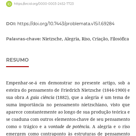
https://orcid.org/0000-0003-2452-7723
DOI:
https://doi.org/10.7443/problemata.v15i1.69284
Nietzsche, Alegria, Riso, Criação, Filosófica
Palavras-chave:
RESUMO
Empenhar-se-á em demonstrar no presente artigo, sob a
esteira do pensamento de Friedrich Nietzsche (1844-1900) e
sua obra
A gaia ciência
(1882), que a alegria é um tema de
suma importância no pensamento nietzschiano, visto que
aparece constantemente ao longo de sua produção teórica e
se coaduna com outros elementos-chave de seu pensamento
como o trágico e a
vontade de potência
. A alegria e o riso
emergem como contraponto às estruturas de pensamento