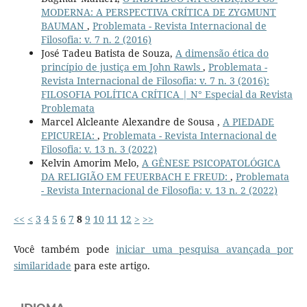
MODERNA: A PERSPECTIVA CRÍTICA DE ZYGMUNT
BAUMAN
,
Problemata - Revista Internacional de
Filosofia: v. 7 n. 2 (2016)
José Tadeu Batista de Souza,
A dimensão ética do
princípio de justiça em John Rawls
,
Problemata -
Revista Internacional de Filosofia: v. 7 n. 3 (2016):
FILOSOFIA POLÍTICA CRÍTICA | N° Especial da Revista
Problemata
Marcel Alcleante Alexandre de Sousa ,
A PIEDADE
EPICUREIA:
,
Problemata - Revista Internacional de
Filosofia: v. 13 n. 3 (2022)
Kelvin Amorim Melo,
A GÊNESE PSICOPATOLÓGICA
DA RELIGIÃO EM FEUERBACH E FREUD:
,
Problemata
- Revista Internacional de Filosofia: v. 13 n. 2 (2022)
<<
<
3
4
5
6
7
8
9
10
11
12
>
>>
Você também pode
iniciar uma pesquisa avançada por
similaridade
para este artigo.