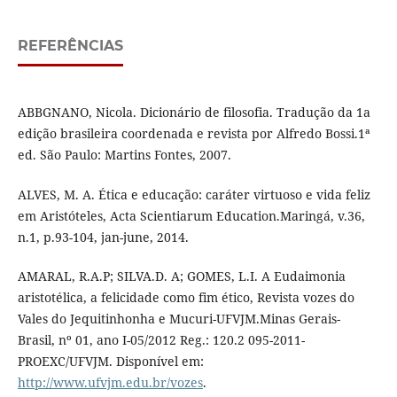
REFERÊNCIAS
ABBGNANO, Nicola. Dicionário de filosofia. Tradução da 1a
edição brasileira coordenada e revista por Alfredo Bossi.1ª
ed. São Paulo: Martins Fontes, 2007.
ALVES, M. A. Ética e educação: caráter virtuoso e vida feliz
em Aristóteles, Acta Scientiarum Education.Maringá, v.36,
n.1, p.93-104, jan-june, 2014.
AMARAL, R.A.P; SILVA.D. A; GOMES, L.I. A Eudaimonia
aristotélica, a felicidade como fim ético, Revista vozes do
Vales do Jequitinhonha e Mucuri-UFVJM.Minas Gerais-
Brasil, nº 01, ano I-05/2012 Reg.: 120.2 095-2011-
PROEXC/UFVJM. Disponível em:
http://www.ufvjm.edu.br/vozes
.