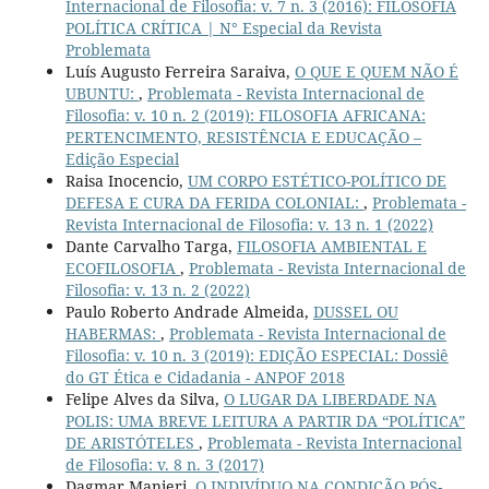
Internacional de Filosofia: v. 7 n. 3 (2016): FILOSOFIA
POLÍTICA CRÍTICA | N° Especial da Revista
Problemata
Luís Augusto Ferreira Saraiva,
O QUE E QUEM NÃO É
UBUNTU:
,
Problemata - Revista Internacional de
Filosofia: v. 10 n. 2 (2019): FILOSOFIA AFRICANA:
PERTENCIMENTO, RESISTÊNCIA E EDUCAÇÃO –
Edição Especial
Raisa Inocencio,
UM CORPO ESTÉTICO-POLÍTICO DE
DEFESA E CURA DA FERIDA COLONIAL:
,
Problemata -
Revista Internacional de Filosofia: v. 13 n. 1 (2022)
Dante Carvalho Targa,
FILOSOFIA AMBIENTAL E
ECOFILOSOFIA
,
Problemata - Revista Internacional de
Filosofia: v. 13 n. 2 (2022)
Paulo Roberto Andrade Almeida,
DUSSEL OU
HABERMAS:
,
Problemata - Revista Internacional de
Filosofia: v. 10 n. 3 (2019): EDIÇÃO ESPECIAL: Dossiê
do GT Ética e Cidadania - ANPOF 2018
Felipe Alves da Silva,
O LUGAR DA LIBERDADE NA
POLIS: UMA BREVE LEITURA A PARTIR DA “POLÍTICA”
DE ARISTÓTELES
,
Problemata - Revista Internacional
de Filosofia: v. 8 n. 3 (2017)
Dagmar Manieri,
O INDIVÍDUO NA CONDIÇÃO PÓS-