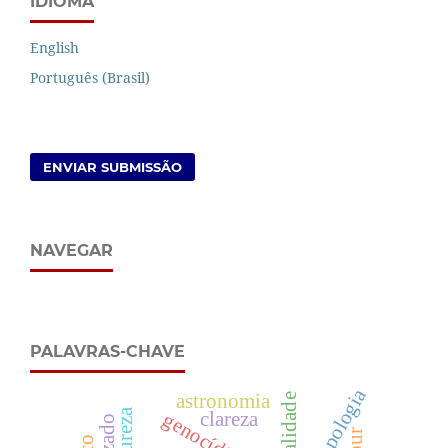
IDIOMA
English
Português (Brasil)
ENVIAR SUBMISSÃO
NAVEGAR
PALAVRAS-CHAVE
antropologia
astronomia
clareza
genocídio