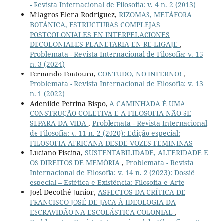
- Revista Internacional de Filosofia: v. 4 n. 2 (2013)
Milagros Elena Rodriguez,
RIZOMAS, METÁFORA
BOTÁNICA, ESTRUCTURAS COMPLEJAS
POSTCOLONIALES EN INTERPELACIONES
DECOLONIALES PLANETARIA EN RE-LIGAJE
,
Problemata - Revista Internacional de Filosofia: v. 15
n. 3 (2024)
Fernando Fontoura,
CONTUDO, NO INFERNO!
,
Problemata - Revista Internacional de Filosofia: v. 13
n. 1 (2022)
Adenilde Petrina Bispo,
A CAMINHADA É UMA
CONSTRUÇÃO COLETIVA E A FILOSOFIA NÃO SE
SEPARA DA VIDA
,
Problemata - Revista Internacional
de Filosofia: v. 11 n. 2 (2020): Edição especial:
FILOSOFIA AFRICANA DESDE VOZES FEMININAS
Luciano Fiscina,
SUSTENTABILIDADE, ALTERIDADE E
OS DIREITOS DE MEMÓRIA
,
Problemata - Revista
Internacional de Filosofia: v. 14 n. 2 (2023): Dossiê
especial – Estética e Existência: Filosofia e Arte
Joel Decothé Junior,
ASPECTOS DA CRÍTICA DE
FRANCISCO JOSÉ DE JACA À IDEOLOGIA DA
ESCRAVIDÃO NA ESCOLÁSTICA COLONIAL
,