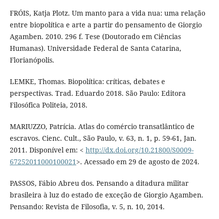
FRÓIS, Katja Plotz. Um manto para a vida nua: uma relação
entre biopolítica e arte a partir do pensamento de Giorgio
Agamben. 2010. 296 f. Tese (Doutorado em Ciências
Humanas). Universidade Federal de Santa Catarina,
Florianópolis.
LEMKE, Thomas. Biopolítica: críticas, debates e
perspectivas. Trad. Eduardo 2018. São Paulo: Editora
Filosófica Politeia, 2018.
MARIUZZO, Patrícia. Atlas do comércio transatlântico de
escravos. Cienc. Cult., São Paulo, v. 63, n. 1, p. 59-61, Jan.
2011. Disponível em: <
http://dx.doi.org/10.21800/S0009-
67252011000100021
>. Acessado em 29 de agosto de 2024.
PASSOS, Fábio Abreu dos. Pensando a ditadura militar
brasileira à luz do estado de exceção de Giorgio Agamben.
Pensando: Revista de Filosofia, v. 5, n. 10, 2014.