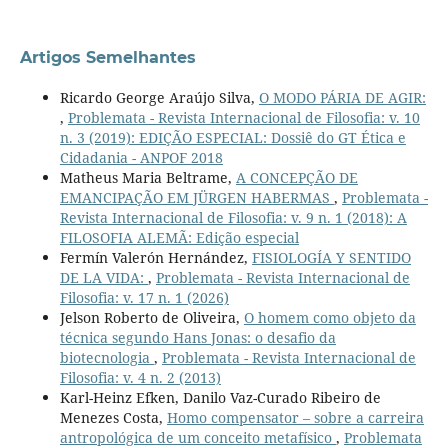
Artigos Semelhantes
Ricardo George Araújo Silva,
O MODO PÁRIA DE AGIR:
,
Problemata - Revista Internacional de Filosofia: v. 10
n. 3 (2019): EDIÇÃO ESPECIAL: Dossiê do GT Ética e
Cidadania - ANPOF 2018
Matheus Maria Beltrame,
A CONCEPÇÃO DE
EMANCIPAÇÃO EM JÜRGEN HABERMAS
,
Problemata -
Revista Internacional de Filosofia: v. 9 n. 1 (2018): A
FILOSOFIA ALEMÃ: Edição especial
Fermín Valerón Hernández,
FISIOLOGÍA Y SENTIDO
DE LA VIDA:
,
Problemata - Revista Internacional de
Filosofia: v. 17 n. 1 (2026)
Jelson Roberto de Oliveira,
O homem como objeto da
técnica segundo Hans Jonas: o desafio da
biotecnologia
,
Problemata - Revista Internacional de
Filosofia: v. 4 n. 2 (2013)
Karl-Heinz Efken, Danilo Vaz-Curado Ribeiro de
Menezes Costa,
Homo compensator – sobre a carreira
antropológica de um conceito metafísico
,
Problemata