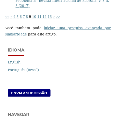
Problemata - Revista Internacional de Filosofia: v. 8 n.
3 (2017)
<<
<
4
5
6
7
8
9
10
11
12
13
>
>>
Você também pode
iniciar uma pesquisa avançada por
similaridade
para este artigo.
IDIOMA
English
Português (Brasil)
ENVIAR SUBMISSÃO
NAVEGAR