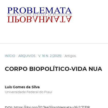
INÍCIO
/
ARQUIVOS
/
V. 16 N. 2 (2025)
/
Artigos
CORPO BIOPOLÍTICO-VIDA NUA
Luís Gomes da Silva
Universidade Federal do Piauí
DOI:
https://doi.org/10.7443/problemata.v16i2.71318