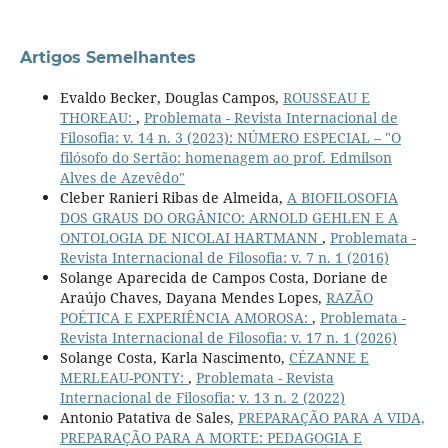
Artigos Semelhantes
Evaldo Becker, Douglas Campos,
ROUSSEAU E
THOREAU:
,
Problemata - Revista Internacional de
Filosofia: v. 14 n. 3 (2023): NÚMERO ESPECIAL – "O
filósofo do Sertão: homenagem ao prof. Edmilson
Alves de Azevêdo"
Cleber Ranieri Ribas de Almeida,
A BIOFILOSOFIA
DOS GRAUS DO ORGÂNICO: ARNOLD GEHLEN E A
ONTOLOGIA DE NICOLAI HARTMANN
,
Problemata -
Revista Internacional de Filosofia: v. 7 n. 1 (2016)
Solange Aparecida de Campos Costa, Doriane de
Araújo Chaves, Dayana Mendes Lopes,
RAZÃO
POÉTICA E EXPERIÊNCIA AMOROSA:
,
Problemata -
Revista Internacional de Filosofia: v. 17 n. 1 (2026)
Solange Costa, Karla Nascimento,
CÉZANNE E
MERLEAU-PONTY:
,
Problemata - Revista
Internacional de Filosofia: v. 13 n. 2 (2022)
Antonio Patativa de Sales,
PREPARAÇÃO PARA A VIDA,
PREPARAÇÃO PARA A MORTE: PEDAGOGIA E