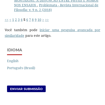
MONTAIGNE: A DISJUNÇÃO ENTRE PHYSIS E NOMOS
NOS ENSAIOS
,
Problemata - Revista Internacional de
Filosofia: v. 9 n. 2 (2018)
<<
<
1
2
3
4
5
6
7
8
9
10
>
>>
Você também pode
iniciar uma pesquisa avançada por
similaridade
para este artigo.
IDIOMA
English
Português (Brasil)
ENVIAR SUBMISSÃO