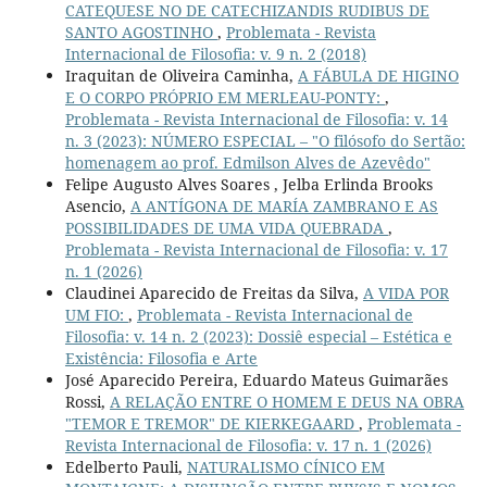
CATEQUESE NO DE CATECHIZANDIS RUDIBUS DE
SANTO AGOSTINHO
,
Problemata - Revista
Internacional de Filosofia: v. 9 n. 2 (2018)
Iraquitan de Oliveira Caminha,
A FÁBULA DE HIGINO
E O CORPO PRÓPRIO EM MERLEAU-PONTY:
,
Problemata - Revista Internacional de Filosofia: v. 14
n. 3 (2023): NÚMERO ESPECIAL – "O filósofo do Sertão:
homenagem ao prof. Edmilson Alves de Azevêdo"
Felipe Augusto Alves Soares , Jelba Erlinda Brooks
Asencio,
A ANTÍGONA DE MARÍA ZAMBRANO E AS
POSSIBILIDADES DE UMA VIDA QUEBRADA
,
Problemata - Revista Internacional de Filosofia: v. 17
n. 1 (2026)
Claudinei Aparecido de Freitas da Silva,
A VIDA POR
UM FIO:
,
Problemata - Revista Internacional de
Filosofia: v. 14 n. 2 (2023): Dossiê especial – Estética e
Existência: Filosofia e Arte
José Aparecido Pereira, Eduardo Mateus Guimarães
Rossi,
A RELAÇÃO ENTRE O HOMEM E DEUS NA OBRA
"TEMOR E TREMOR" DE KIERKEGAARD
,
Problemata -
Revista Internacional de Filosofia: v. 17 n. 1 (2026)
Edelberto Pauli,
NATURALISMO CÍNICO EM