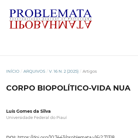
INÍCIO
/
ARQUIVOS
/
V. 16 N. 2 (2025)
/
Artigos
CORPO BIOPOLÍTICO-VIDA NUA
Luís Gomes da Silva
Universidade Federal do Piauí
DOI:
https://doi.org/10.7443/problemata.v16i2.71318