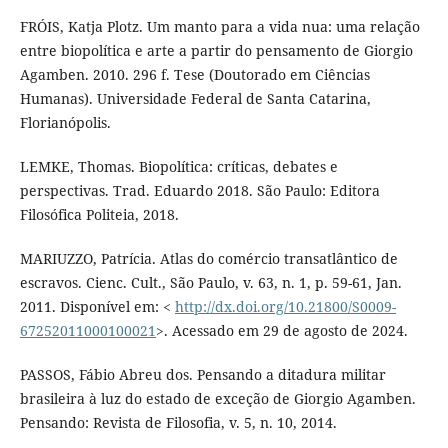
FRÓIS, Katja Plotz. Um manto para a vida nua: uma relação
entre biopolítica e arte a partir do pensamento de Giorgio
Agamben. 2010. 296 f. Tese (Doutorado em Ciências
Humanas). Universidade Federal de Santa Catarina,
Florianópolis.
LEMKE, Thomas. Biopolítica: críticas, debates e
perspectivas. Trad. Eduardo 2018. São Paulo: Editora
Filosófica Politeia, 2018.
MARIUZZO, Patrícia. Atlas do comércio transatlântico de
escravos. Cienc. Cult., São Paulo, v. 63, n. 1, p. 59-61, Jan.
2011. Disponível em: <
http://dx.doi.org/10.21800/S0009-
67252011000100021
>. Acessado em 29 de agosto de 2024.
PASSOS, Fábio Abreu dos. Pensando a ditadura militar
brasileira à luz do estado de exceção de Giorgio Agamben.
Pensando: Revista de Filosofia, v. 5, n. 10, 2014.