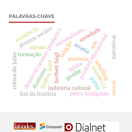
PALAVRAS-CHAVE
existência.
direitos sociais
racionalismo.
seriedade
desenvolvimento produtivo
produto educacional
narrativas
arte.
relação
acrasia
idosos
formação
crítica do juízo
herbert feigl
profecia
schelling
bíblia
kant
imanência
dualismo
goethe
quebra
ppfen
orixás
indústria cultural
percy bridgman
fim da história