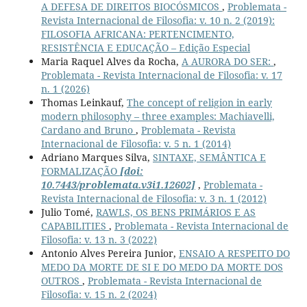
A DEFESA DE DIREITOS BIOCÓSMICOS
,
Problemata -
Revista Internacional de Filosofia: v. 10 n. 2 (2019):
FILOSOFIA AFRICANA: PERTENCIMENTO,
RESISTÊNCIA E EDUCAÇÃO – Edição Especial
Maria Raquel Alves da Rocha,
A AURORA DO SER:
,
Problemata - Revista Internacional de Filosofia: v. 17
n. 1 (2026)
Thomas Leinkauf,
The concept of religion in early
modern philosophy – three examples: Machiavelli,
Cardano and Bruno
,
Problemata - Revista
Internacional de Filosofia: v. 5 n. 1 (2014)
Adriano Marques Silva,
SINTAXE, SEMÂNTICA E
FORMALIZAÇÃO
[doi:
10.7443/problemata.v3i1.12602]
,
Problemata -
Revista Internacional de Filosofia: v. 3 n. 1 (2012)
Julio Tomé,
RAWLS, OS BENS PRIMÁRIOS E AS
CAPABILITIES
,
Problemata - Revista Internacional de
Filosofia: v. 13 n. 3 (2022)
Antonio Alves Pereira Junior,
ENSAIO A RESPEITO DO
MEDO DA MORTE DE SI E DO MEDO DA MORTE DOS
OUTROS
,
Problemata - Revista Internacional de
Filosofia: v. 15 n. 2 (2024)