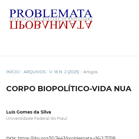
INÍCIO
/
ARQUIVOS
/
V. 16 N. 2 (2025)
/
Artigos
CORPO BIOPOLÍTICO-VIDA NUA
Luís Gomes da Silva
Universidade Federal do Piauí
DOI:
https://doi.org/10.7443/problemata.v16i2.71318