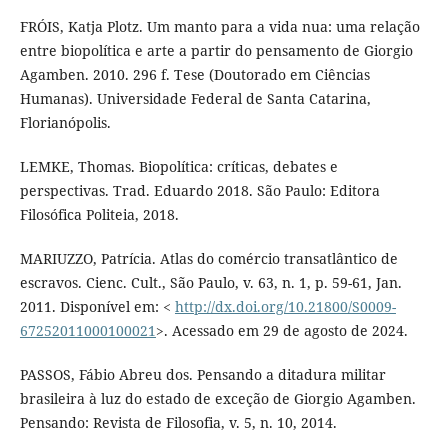
FRÓIS, Katja Plotz. Um manto para a vida nua: uma relação
entre biopolítica e arte a partir do pensamento de Giorgio
Agamben. 2010. 296 f. Tese (Doutorado em Ciências
Humanas). Universidade Federal de Santa Catarina,
Florianópolis.
LEMKE, Thomas. Biopolítica: críticas, debates e
perspectivas. Trad. Eduardo 2018. São Paulo: Editora
Filosófica Politeia, 2018.
MARIUZZO, Patrícia. Atlas do comércio transatlântico de
escravos. Cienc. Cult., São Paulo, v. 63, n. 1, p. 59-61, Jan.
2011. Disponível em: <
http://dx.doi.org/10.21800/S0009-
67252011000100021
>. Acessado em 29 de agosto de 2024.
PASSOS, Fábio Abreu dos. Pensando a ditadura militar
brasileira à luz do estado de exceção de Giorgio Agamben.
Pensando: Revista de Filosofia, v. 5, n. 10, 2014.