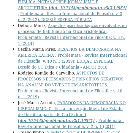
PÚBLICA: NOTAS SOBRE JORNALISMO E
ARQUITETURA
[doi: 10.7443/problemata.v3i2.14954]
,
Problemata - Revista Internacional de Filosofia: v. 3
n. 2 (2012): DOSSIÊ ESFERA PÚBLICA
Debora Mariz,
Aspectos psicofisiológicos envolvidos no
processo de habituação na Ética aristotélica
,
Problemata - Revista Internacional de Filosofia: v. 5 n.
1 (2014)
Cecilia Maria Pires,
DESAFIOS DA DEMOCRACIA NA
AMÉRICA LATINA
,
Problemata - Revista Internacional
de Filosofia: v. 10 n. 3 (2019): EDIÇÃO ESPECIAL:
Dossiê do GT Ética e Cidadania - ANPOF 2018
Rodrigo Romão de Carvalho,
ASPECTOS DE
PROCESSOS NECESSÁRIOS E PRINCÍPIOS GERATIVOS
NA ANÁLISE DO VIVENTE EM ARISTÓTELES
,
Problemata - Revista Internacional de Filosofia: v. 10
n. 1 (2019)
José Maria Arruda,
PARADOXOS DA DEMOCRACIA NO
LIBERALISMO: Crítica à concepção liberal de Estado
de Direito a partir de Carl Schmitt
[doi:10.7443/problemata.v2i1.10371]
,
Problemata -
Revista Internacional de Filosofia: v. 2 n. 1 (2011)
Thiago Pinho,
A IMPORTÂNCIA DE BRUNO LATOUR