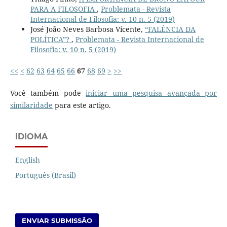
PARA A FILOSOFIA
,
Problemata - Revista
Internacional de Filosofia: v. 10 n. 5 (2019)
José João Neves Barbosa Vicente,
“FALÊNCIA DA
POLÍTICA”?
,
Problemata - Revista Internacional de
Filosofia: v. 10 n. 5 (2019)
<<
<
62
63
64
65
66
67
68
69
>
>>
Você também pode
iniciar uma pesquisa avançada por
similaridade
para este artigo.
IDIOMA
English
Português (Brasil)
ENVIAR SUBMISSÃO