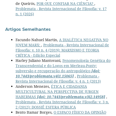
de Queirós,
POR QUE CONFIAR NA CIÊNCIA?
,
Problemata - Revista Internacional de Filosofia: v. 17
n. 1 (2026)
Artigos Semelhantes
Facundo Nahuel Martín,
A DIALÉTICA NEGATIVA NO
JOVEM MARX:
,
Problemata - Revista Internacional de
Filosofia: v. 10 n. 4 (2019): MARXISMO E TEORIA
CRÍTICA - Edição Especial
Harley Juliano Mantovani,
Fenomenologia Genética do
Transcendental e do Logos em Merleau-Ponty:
subversão e recuperação do antropológico
[doi:
10.7443/problemata.v4i1.15065]
,
Problemata -
Revista Internacional de Filosofia: v. 4 n. 1 (2013)
Anderson Menezes,
ÉTICA E CIDADANIA
MULTICULTURAL NA PERSPECTIVA DE JURGEN
HABERMAS
[doi: 10.7443/problemata.v3i2.14958]
,
Problemata - Revista Internacional de Filosofia: v. 3 n.
2 (2012): DOSSIÊ ESFERA PÚBLICA
Bento Itamar Borges,
O ESPAÇO FÍSICO DA OPINIÃO