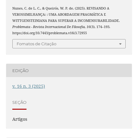
Nunes, C. de L. C., & Queirós, W. P. de. (2025). REVISANDO A
VEROSSIMILHANÇA: : UMA ABORDAGEM PRAGMÁTICA E
WITTGENSTEINIANA PARA SUPERAR A INCOMENSURABILIDADE.
Problemata - Revista Internacional De Filosofia
,
16
(3), 174–193.
https://doi.org/10.7443/problemata.v16i3.72955
Fomatos de Citação
EDIÇÃO
v. 16 n. 3 (2025)
SEÇÃO
Artigos