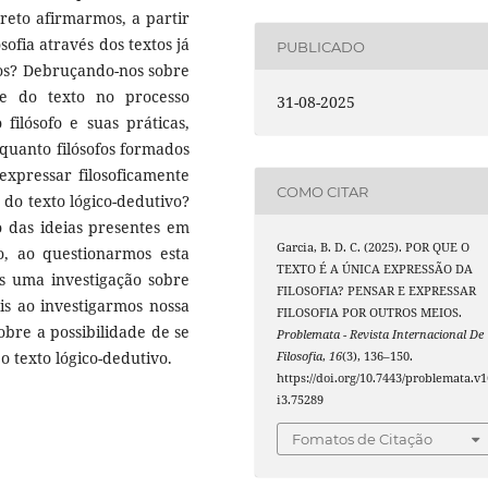
rreto afirmarmos, a partir
osofia através dos textos já
PUBLICADO
cos? Debruçando-nos sobre
de do texto no processo
31-08-2025
filósofo e suas práticas,
nquanto filósofos formados
expressar filosoficamente
COMO CITAR
 do texto lógico-dedutivo?
 das ideias presentes em
Garcia, B. D. C. (2025). POR QUE O
o, ao questionarmos esta
TEXTO É A ÚNICA EXPRESSÃO DA
s uma investigação sobre
FILOSOFIA? PENSAR E EXPRESSAR
is ao investigarmos nossa
FILOSOFIA POR OUTROS MEIOS.
obre a possibilidade de se
Problemata - Revista Internacional De
o texto lógico-dedutivo.
Filosofia
,
16
(3), 136–150.
https://doi.org/10.7443/problemata.v1
i3.75289
Fomatos de Citação