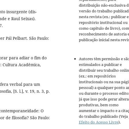
distribuição não-exclusiva d
versão do trabalho publicad
to insurgente (dis-
nesta revista (ex.: publicar 
ade e Raul Seixas).
repositório institucional ou
7.
como capítulo de livro), co
reconhecimento de autoria 
r Pál Pelbart. São Paulo:
publicação inicial nesta revis
orar para adiar o fim do
Autores têm permissão e sã
estimulados a publicar e
o: Cultura Acadêmica,
distribuir seu trabalho onli
(ex.: em repositórios
institucionais ou na sua pág
sfera verbal para um
pessoal) a qualquer ponto a
ia, [S. l.], v. 19, n. 3, p.
ou durante o processo editor
já que isso pode gerar alter
produtivas, bem como
aumentar o impacto e a cita
a contemporaneidade: O
do trabalho publicado (Veja
or de filosofia? São Paulo:
Efeito do Acesso Livre
).