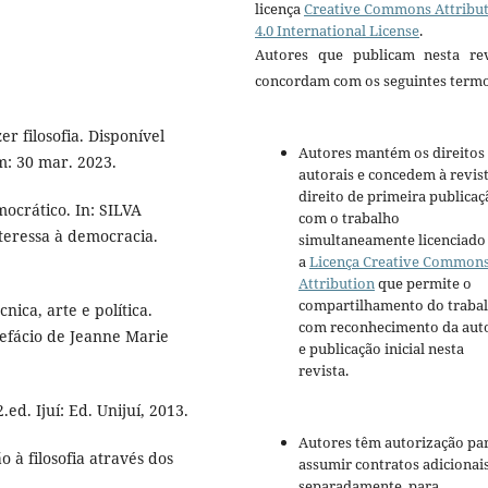
licença
Creative Commons Attribu
4.0 International License
.
Autores que publicam nesta rev
concordam com os seguintes termo
r filosofia. Disponível
Autores mantém os direitos
m: 30 mar. 2023.
autorais e concedem à revis
direito de primeira publicaç
ocrático. In: SILVA
com o trabalho
nteressa à democracia.
simultaneamente licenciado
a
Licença Creative Common
Attribution
que permite o
compartilhamento do traba
ica, arte e política.
com reconhecimento da aut
Prefácio de Jeanne Marie
e publicação inicial nesta
revista.
.ed. Ijuí: Ed. Unijuí, 2013.
Autores têm autorização pa
à filosofia através dos
assumir contratos adicionai
separadamente, para