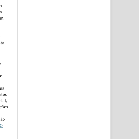
a
a
em
m
e
ta.
o
ne
ina
ntes
ial,
ações
ção
O