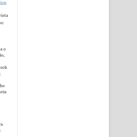
tion
ista
s:
ta o
ão,
 sob
s
lho
oria
ra
s