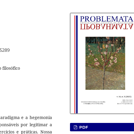
75289
 filosófico
 paradigma e a hegemonia
ponsáveis por legitimar a
PDF
rcícios e práticas. Nossa