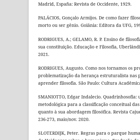
Madrid, España: Revista de Occidente, 1929.
PALÁCIOS, Gonçalo Armijos. De como fazer filoso
morto ou ser gênio. Goiânia: Editora da UFG, 19
RODRIGUES, A.; GELAMO, R. P. Ensino de filosofi
sua constituição. Educação e Filosofia, Uberlândia
2021.
RODRIGUES, Augusto. Como nos tornamos os pr
problematização da herança estruturalista nas p
aprender filosofia. São Paulo: Cultura Acadêmica
SMANIOTTO, Edgar Indalecio. Quadrinhosofia: 
metodológica para a classificação conceitual da
quanto à sua abordagem filosófica. Revista Cajueir
236-273, maio/nov. 2020.
SLOTERDIJK, Peter. Regras para o parque huma