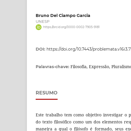
Bruno Del Ciampo Garcia
UNESP
https://orcid.org/0000-0002-7905-9181
DOI:
https://doi.org/10.7443/problemata.v16i3.
Filosofia, Expressão, Pluralismo
Palavras-chave:
RESUMO
Este trabalho tem como objetivo investigar o
do texto filosófico como um dos elementos res
maneira a qual o filósofo é formado, seus exe