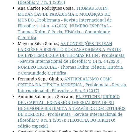
Filosofia: v. 7 n. 1 (2016)
Ana Clarice Rodrigues Costa,
THOMAS KUHN,
MUDANÇAS DE PARADIGMA E MUDANÇAS DE
MUNDO
,
Problemata - Revista Internacional de
Filosofia: v. 14 n. 4 (2023): NÚMERO ESPECIAL -
Thomas Kuhn: Ciência, História e Comunidade
Científica
Maycon Silva Santos,
AS CONCEPÇÕES DE JEAN
LADRIÈRE A RESPEITO DOS PARADIGMAS A PARTIR
DA EPISTEMOLOGIA DE THOMAS KUHN
,
Problemata
- Revista Internacional de Filosofia: v. 14 n. 4 (2023):
NÚMERO ESPECIAL - Thomas Kuhn: Ciência, História
e Comunidade Científica
Fernando Sepe Gimbo,
ANTIRREALISMO COMO
CRÍTICA DA CIÊNCIA MODERNA
,
Problemata - Revista
Internacional de Filosofia: v. 8 n. 2 (2017)
Antonio Salamanca Serrano,
EL FETICHE JURÍDICO
DEL CAPITAL: EXPANSIÓN IMPERIALISTA DE SU
HEGEMONÍA SISTÉMICA A TRAVÉS DE LOS ESTUDIOS
DE DERECHO
,
Problemata - Revista Internacional de
Filosofia: v. 8 n. 1 (2017): FILOSOFIA DO DIREITO:
edição especial
Gustavo Costa Bahia Rocha, Rodolfo Victor Cancio