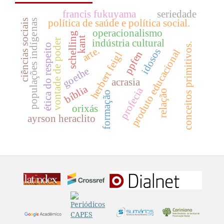
francis fukuyama
seriedade
política de saúde e política social.
ciências sociais
populações indígenas
operacionalismo
schelling
kant
vontade de poder
indústria cultural
conceitos primitivos.
ética do respeito
arte.
idosos
produto educacional
ppfen
herbert feigl
goethe
acrasia
bíblia
profecia
relação
formação
orixás
ayrson heraclito