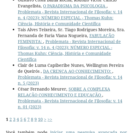
Evangelista,
O PARADIGMA DA PSICOLOGIA
,
Problemata - Revista Internacional de Filosofia: v. 14
n. 4 (2023): NÚMERO ESPECIAL - Thomas Kuhn:
Ciência, História e Comunidade Científica
Tais Alves Teixeira, Sr. Tiago Rodrigues Moreira, Sra.
Fernanda de Faria Viana Nogueira,
FABULAÇÃO
FEMINISTA:
,
Problemata - Revista Internacional de
Filosofia: v. 14 n. 4 (2023): NÚMERO ESPECIAL -
Thomas Kuhn: Ciência, História e Comunidade
Científica
Clair de Luma Capiberibe Nunes, Wellington Pereira
de Queirós ,
DA CRENÇA AO CONHECIMENTO:
,
Problemata - Revista Internacional de Filosofia: v. 14
n. 5 (2023)
César Fernando Meurer,
SOBRE A COMPLEXA
RELAÇÃO CONHECIMENTO E EDUCAÇÃO
,
Problemata - Revista Internacional de Filosofia: v. 14
n. 01 (2023)
1
2
3
4
5
6
7
8
9
10
>
>>
Você também pode
iniciar uma pesquisa avançada por