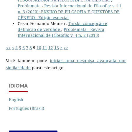
Problemata - Revista Internacional de Filosofia: v. 11
n. 3 (2020): ENSINO DE FILOSOFIA E QUESTÕES DE
GÊNERO - Edição especial
Cesar Fernando Meurer,
Tarski: concepção e
definição de verdade
,
Problemata - Revista
Internacional de Filosofia: v. 4 n. 2 (2013)
<<
<
4
5
6
7
8
9
10
11
12
13
>
>>
Você também pode
iniciar uma pesquisa avançada por
similaridade
para este artigo.
IDIOMA
English
Português (Brasil)