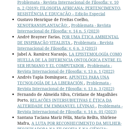
Problemata - Revista Internacional de Filosofia: v. 10
n. 2 (2019): FILOSOFIA AFRICANA: PERTENCIMENTO,
RESISTÊNCIA E EDUCAÇÃO – Edição Especial
Gustavo Henrique de Freitas Coelho,
XENOTRANSPLANTAÇÃO:
,
Problemata - Revista
Internacional de Filosofia: v. 14 n. 5 (2023)
André Brayner Farias,
POR UMA ÉTICA AMBIENTAL
DE INSPIRAÇÃO VITALISTA
,
Problemata - Revista
Internacional de Filosofia: v. 6 n. 3 (2015)
Jabel A. Ramírez Naranjo,
LA EPISTEMOLOGÍA COMO
HUELLA DE LA DIFERENCIA ONTOLÓGICA ENTRE EL
SER HUMANO Y EL COMPUTADOR
,
Problemata -
Revista Internacional de Filosofia: v. 13 n. 1 (2022)
Andrés Tapia Domínguez,
APUNTES PARA UNA
TECNOLOGÍA DE LA LIBERACIÓN
,
Problemata -
Revista Internacional de Filosofia: v. 13 n. 3 (2022)
Fernando de Almeida Silva, Cristiane de Magalhães
Porto,
RELAÇÕES INTERSUBJETIVAS E ÉTICA DA
ALTERIDADE EM EMMANUEL LÉVINAS
,
Problemata -
Revista Internacional de Filosofia: v. 14 n. 01 (2023)
Santana Taciana Mariz Félix, Maria Reilta, Shirlene
Mafra,
A LUTA POR RECONHECIMENTO DA MULHER-
PESQUISADORA NA FILOSOFIA E NA CIÊNCIA:
,