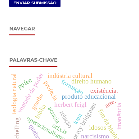
ENVIAR SUBMISSÃO
NAVEGAR
PALAVRAS-CHAVE
vontade de poder
indústria cultural
teologia natural
ppfen
direito humano
formação
profecia
existência.
goethe
produto educacional
arte.
herbert feigl
percy bridgman
bíblia
imanência
acrasia
fim da história
relação
kant
operacionalismo
schelling
orixás
quebra
idosos
narcisismo