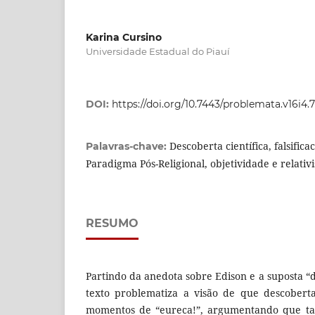
Karina Cursino
Universidade Estadual do Piauí
DOI:
https://doi.org/10.7443/problemata.v16i4.
Descoberta científica, falsific
Palavras-chave:
Paradigma Pós-Religional, objetividade e relativ
RESUMO
Partindo da anedota sobre Edison e a suposta “
texto problematiza a visão de que descoberta
momentos de “eureca!”, argumentando que tai