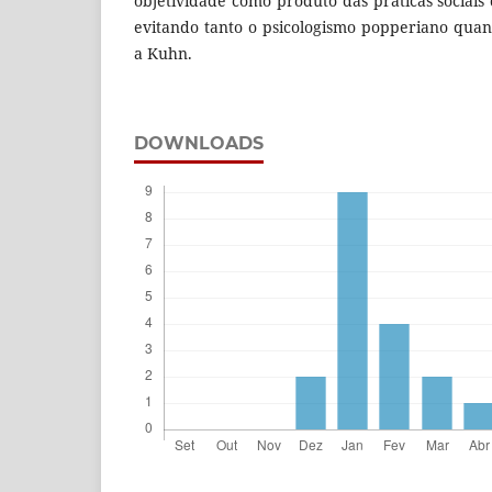
objetividade como produto das práticas sociais
evitando tanto o psicologismo popperiano quant
a Kuhn.
DOWNLOADS