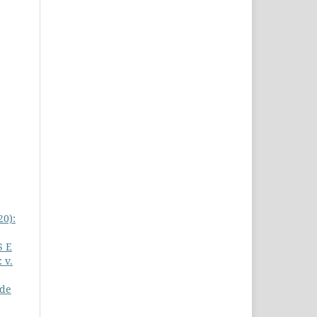
20):
S E
 v.
 de