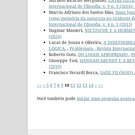
Adriano Ricardo Mergulhão,
ENTREVISTA
Internacional de Filosofia: v. 9 n. 1 (201
Marcio Adriano dos Santos Dias,
Hans Jona
como memória da natureza no Ocidente
[
Internacional de Filosofia: v. 4 n. 1 (2013)
Dagmar Manieri,
NIETZSCHE E A HERME
(2024)
Lucas de Souza e Oliveira,
A INDEFINIBI
LÓGICA:
,
Problemata - Revista Internaciona
Roberto Goto,
DO LOGOS APROPRIADO
,
Pr
Giuseppe Tosi,
HANNAH ARENDT E A RE
(2019)
Francisco Verardi Bocca,
SADE FILÓSOFO
<<
<
5
6
7
8
9
10
11
12
13
14
>
>>
Você também pode
iniciar uma pesquisa avança