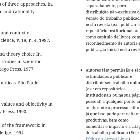
s of three approaches. In.
separadamente, para
c and rationality.
distribuição não-exclusiva d
versão do trabalho publicad
nesta revista (ex.: publicar 
repositório institucional ou
and context of
como capítulo de livro), co
cience, v. 18, n. 4, 1987.
reconhecimento de autoria 
publicação inicial nesta revis
nd theory choice In.
tudies in scientific
cago Press, 1977.
Autores têm permissão e sã
estimulados a publicar e
tíficas. São Paulo:
distribuir seu trabalho onli
(ex.: em repositórios
institucionais ou na sua pág
pessoal) a qualquer ponto a
values and objectivity in
ou durante o processo editor
y Press, 1990.
já que isso pode gerar alter
produtivas, bem como
 of the framework: in
aumentar o impacto e a cita
ledge, 1994.
do trabalho publicado (Veja
Efeito do Acesso Livre
).