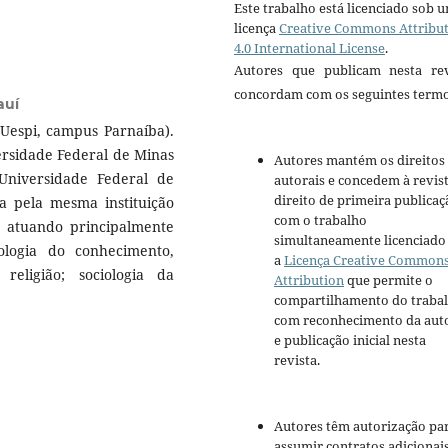
Este trabalho está licenciado sob 
licença
Creative Commons Attribu
4.0 International License
.
Autores que publicam nesta rev
concordam com os seguintes termo
auí
(Uespi, campus Parnaíba).
ersidade Federal de Minas
Autores mantém os direitos
Universidade Federal de
autorais e concedem à revis
direito de primeira publicaç
a pela mesma instituição
com o trabalho
, atuando principalmente
simultaneamente licenciado
iologia do conhecimento,
a
Licença Creative Common
a religião; sociologia da
Attribution
que permite o
compartilhamento do traba
com reconhecimento da aut
e publicação inicial nesta
revista.
Autores têm autorização pa
assumir contratos adicionai