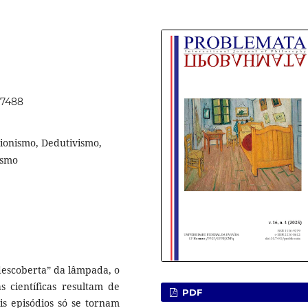
77488
acionismo, Dedutivismo,
ismo
descoberta” da lâmpada, o
s científicas resultam de
PDF
s episódios só se tornam