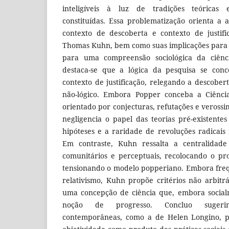
inteligíveis à luz de tradições teóricas 
constituídas. Essa problematização orienta a a
contexto de descoberta e contexto de justif
Thomas Kuhn, bem como suas implicações para a 
para uma compreensão sociológica da ciênc
destaca-se que a lógica da pesquisa se conc
contexto de justificação, relegando a descober
não-lógico. Embora Popper conceba a Ciênc
orientado por conjecturas, refutações e veross
negligencia o papel das teorias pré-existent
hipóteses e a raridade de revoluções radicais n
Em contraste, Kuhn ressalta a centralidade 
comunitários e perceptuais, recolocando o pr
tensionando o modelo popperiano. Embora fre
relativismo, Kuhn propõe critérios não arbitrá
uma concepção de ciência que, embora social
noção de progresso. Concluo suger
contemporâneas, como a de Helen Longino, 