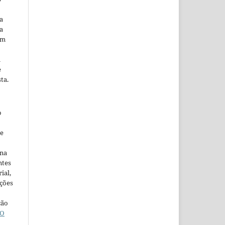
a
a
em
m
e
ta.
o
ne
ina
ntes
ial,
ações
ção
O