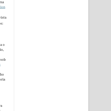
uma
tion
ista
s:
ta o
ão,
 sob
s
lho
oria
ra
s