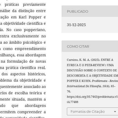
e práticas previamente
nálise da distinção entre
PUBLICADO
icação em Karl Popper e
objetividade científica e
31-12-2025
ia. No caso popperiano,
entra exclusivamente no
ta ao âmbito psicológico e
COMO CITAR
ia como empreendimento
imilhança, essa abordagem
Cursino, K. M. A. (2025). ENTRE A
es na formulação de novas
EURECA E O PEER-REVIEW:: UMA
a prática científica real.
DISCUSSÃO SOBRE O CONTEXTO DE
dos aspectos históricos,
DESCOBERTA E A OBJETIVIDADE E
oblema da objetividade e
POPPER E KUHN.
Problemata - Revist
quentemente associado ao
Internacional De Filosofia
,
16
(4), 65–
76.
rios de escolha teórica e
https://doi.org/10.7443/problemata.v1
mente situada, mantém a
i4.77488
indo que abordagens
Fomatos de Citação
permitem compreender a