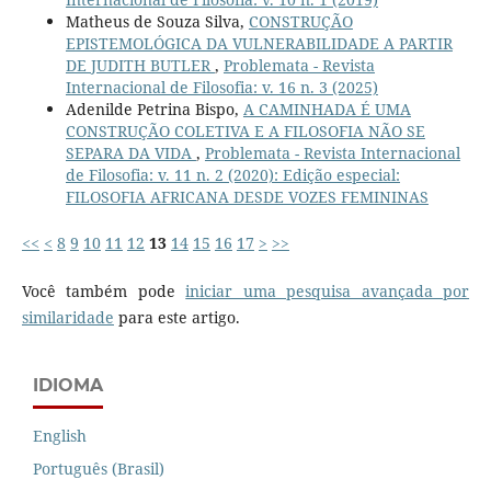
Matheus de Souza Silva,
CONSTRUÇÃO
EPISTEMOLÓGICA DA VULNERABILIDADE A PARTIR
DE JUDITH BUTLER
,
Problemata - Revista
Internacional de Filosofia: v. 16 n. 3 (2025)
Adenilde Petrina Bispo,
A CAMINHADA É UMA
CONSTRUÇÃO COLETIVA E A FILOSOFIA NÃO SE
SEPARA DA VIDA
,
Problemata - Revista Internacional
de Filosofia: v. 11 n. 2 (2020): Edição especial:
FILOSOFIA AFRICANA DESDE VOZES FEMININAS
<<
<
8
9
10
11
12
13
14
15
16
17
>
>>
Você também pode
iniciar uma pesquisa avançada por
similaridade
para este artigo.
IDIOMA
English
Português (Brasil)