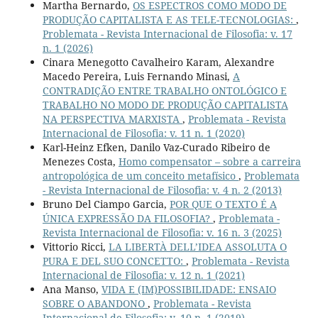
Martha Bernardo,
OS ESPECTROS COMO MODO DE
PRODUÇÃO CAPITALISTA E AS TELE-TECNOLOGIAS:
,
Problemata - Revista Internacional de Filosofia: v. 17
n. 1 (2026)
Cinara Menegotto Cavalheiro Karam, Alexandre
Macedo Pereira, Luis Fernando Minasi,
A
CONTRADIÇÃO ENTRE TRABALHO ONTOLÓGICO E
TRABALHO NO MODO DE PRODUÇÃO CAPITALISTA
NA PERSPECTIVA MARXISTA
,
Problemata - Revista
Internacional de Filosofia: v. 11 n. 1 (2020)
Karl-Heinz Efken, Danilo Vaz-Curado Ribeiro de
Menezes Costa,
Homo compensator – sobre a carreira
antropológica de um conceito metafísico
,
Problemata
- Revista Internacional de Filosofia: v. 4 n. 2 (2013)
Bruno Del Ciampo Garcia,
POR QUE O TEXTO É A
ÚNICA EXPRESSÃO DA FILOSOFIA?
,
Problemata -
Revista Internacional de Filosofia: v. 16 n. 3 (2025)
Vittorio Ricci,
LA LIBERTÀ DELL’IDEA ASSOLUTA O
PURA E DEL SUO CONCETTO:
,
Problemata - Revista
Internacional de Filosofia: v. 12 n. 1 (2021)
Ana Manso,
VIDA E (IM)POSSIBILIDADE: ENSAIO
SOBRE O ABANDONO
,
Problemata - Revista
Internacional de Filosofia: v. 10 n. 1 (2019)