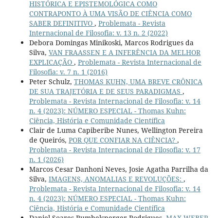
HISTÓRICA E EPISTEMOLÓGICA COMO
CONTRAPONTO À UMA VISÃO DE CIÊNCIA COMO
SABER DEFINITIVO
,
Problemata - Revista
Internacional de Filosofia: v. 13 n. 2 (2022)
Debora Domingas Minikoski, Marcos Rodrigues da
Silva,
VAN FRAASSEN E A INFERÊNCIA DA MELHOR
EXPLICAÇÃO
,
Problemata - Revista Internacional de
Filosofia: v. 7 n. 1 (2016)
Peter Schulz,
THOMAS KUHN, UMA BREVE CRÔNICA
DE SUA TRAJETÓRIA E DE SEUS PARADIGMAS
,
Problemata - Revista Internacional de Filosofia: v. 14
n. 4 (2023): NÚMERO ESPECIAL - Thomas Kuhn:
Ciência, História e Comunidade Científica
Clair de Luma Capiberibe Nunes, Wellington Pereira
de Queirós,
POR QUE CONFIAR NA CIÊNCIA?
,
Problemata - Revista Internacional de Filosofia: v. 17
n. 1 (2026)
Marcos Cesar Danhoni Neves, Josie Agatha Parrilha da
Silva,
IMAGENS, ANOMALIAS E REVOLUÇÕES:
,
Problemata - Revista Internacional de Filosofia: v. 14
n. 4 (2023): NÚMERO ESPECIAL - Thomas Kuhn:
Ciência, História e Comunidade Científica
Daniel Soares Rumbelsperger Rodrigues,
MAX WEBER