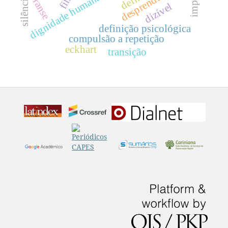
desprendimento.
dignidade humana.
silêncio
transe
dizível
definição psicológica
compulsão a repetição
eckhart
transição