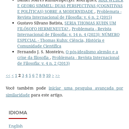
E GEORG SIMMEL: DUAS PERSPECTIVAS (COGNITIVAS
E POLÍTICAS) SOBRE A MODERNIDADE
,
Problemata -
Revista Internacional de Filosofia: v. 6 n. 2 (2015)
Gustavo Silvano Batista,
SERIA THOMAS KUHN UM
FILÓSOFO HERMENEUTA?
,
Problemata - Revista
Internacional de Filosofia: v. 14 n. 4 (2023): NÚMERO
ESPECIAL - Thomas Kuhn: Ciência, História e
Comunidade Científica
Fernando J. S. Monteiro,
O pós-idealismo alemão e a
crise da filosofia
,
Problemata - Revista Internacional
de Filosofia: v. 4 n. 2 (2013)
<<
<
1
2
3
4
5
6
7
8
9
10
>
>>
Você também pode
iniciar uma pesquisa avançada por
similaridade
para este artigo.
IDIOMA
English