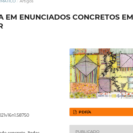
TEMÁTICO
/
Artigos
VA EM ENUNCIADOS CONCRETOS E
R
PDF/A
021v16n1.58750
PUBLICADO
iado concreto. Redes