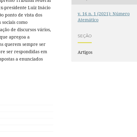
upremo Tribunal Federal
x-presidente Luiz Inácio
v. 16 n. 1 (2021): Número
Do ponto de vista dos
Atemático
s sociais como
ação de discursos vários,
SEÇÃO
 que apregoa a
ens querem sempre ser
re ser respondidas em
Artigos
spostas a enunciados