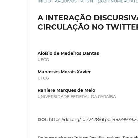
INÍCIO
/
ARQUIVOS
/
V. 16 N. 1 (2021): NÚMERO A
A INTERAÇÃO DISCURSI
CIRCULAÇÃO NO TWITTE
Aloísio de Medeiros Dantas
UFCG
Manassés Morais Xavier
UFCG
Raniere Marques de Melo
UNIVERSIDADE FEDERAL DA PARAÍBA
DOI:
https://doi.org/10.22478/ufpb.1983-9979.2
Interações discursivas. Enunc
Palavras-chave: