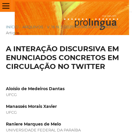
INÍCIO
/
ARQUIVOS
/
V. 16 N. 1 (2021): NÚMERO ATEMÁTICO
/
Artigos
A INTERAÇÃO DISCURSIVA EM
ENUNCIADOS CONCRETOS EM
CIRCULAÇÃO NO TWITTER
Aloísio de Medeiros Dantas
UFCG
Manassés Morais Xavier
UFCG
Raniere Marques de Melo
UNIVERSIDADE FEDERAL DA PARAÍBA