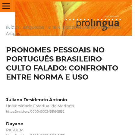
INÍCIO
/
ARQUIVOS
/
V. 16 N. 2 (2021): NÚMERO ATEMÁTICO
/
Artigos
PRONOMES PESSOAIS NO
PORTUGUÊS BRASILEIRO
CULTO FALADO: CONFRONTO
ENTRE NORMA E USO
Juliano Desiderato Antonio
Universidade Estadual de Maringá
https://orcid.org/0000-0002-9816-5852
Dayane
PIC-UEM