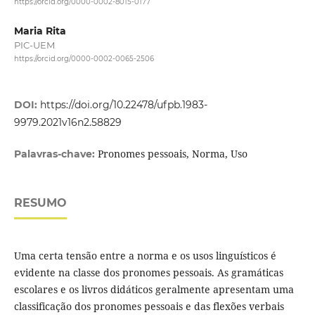
https://orcid.org/0000-0002-8015-0177
Maria Rita
PIC-UEM
https://orcid.org/0000-0002-0065-2506
DOI:
https://doi.org/10.22478/ufpb.1983-
9979.2021v16n2.58829
Pronomes pessoais, Norma, Uso
Palavras-chave:
RESUMO
Uma certa tensão entre a norma e os usos linguísticos é
evidente na classe dos pronomes pessoais. As gramáticas
escolares e os livros didáticos geralmente apresentam uma
classificação dos pronomes pessoais e das flexões verbais