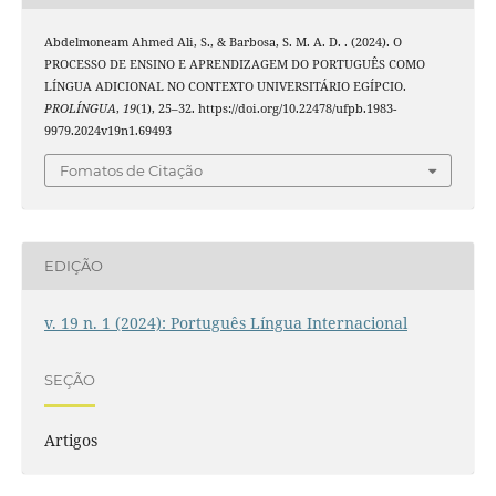
Abdelmoneam Ahmed Ali, S., & Barbosa, S. M. A. D. . (2024). O
PROCESSO DE ENSINO E APRENDIZAGEM DO PORTUGUÊS COMO
LÍNGUA ADICIONAL NO CONTEXTO UNIVERSITÁRIO EGÍPCIO.
PROLÍNGUA
,
19
(1), 25–32. https://doi.org/10.22478/ufpb.1983-
9979.2024v19n1.69493
Fomatos de Citação
EDIÇÃO
v. 19 n. 1 (2024): Português Língua Internacional
SEÇÃO
Artigos