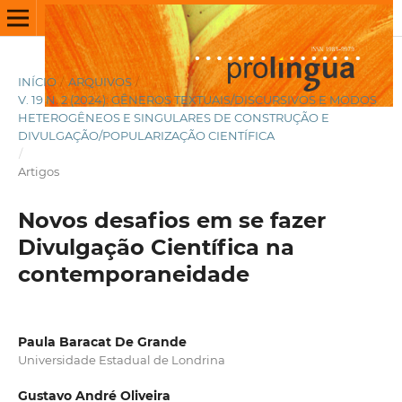
INÍCIO
/
ARQUIVOS
/
V. 19 N. 2 (2024): GÊNEROS TEXTUAIS/DISCURSIVOS E MODOS
HETEROGÊNEOS E SINGULARES DE CONSTRUÇÃO E
DIVULGAÇÃO/POPULARIZAÇÃO CIENTÍFICA
/
Artigos
Novos desafios em se fazer
Divulgação Científica na
contemporaneidade
Paula Baracat De Grande
Universidade Estadual de Londrina
Gustavo André Oliveira