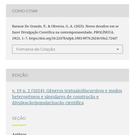
COMO CITAR
Baracat De Grande, P., & Oliveira, G. A. (2025). Novos desafios em se
fazer Divulgação Científica na contemporaneidade.
PROLÍNGUA
,
19
(2), 1–7. https://doi.org/10.22478/ufpb.1983-9979.2024v19n2.72447
Fomatos de Citação
EDIÇÃO
v. 19 n. 2 (2024): Gêneros textuais/discursivos e modos
heterogêneos e singulares de construção e
divulgação/popularização científica
SEÇÃO
Artigos