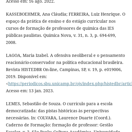
Acesso em: 16 ago. 2022.
KASSEBOEHMER, Ana Cláudia; FERREIRA, Luiz Henrique. O
espaço da prática de ensino e do estágio curricular nos
cursos de formação de professores de química das IES
públicas paulistas. Química Nova, v. 31, n. 3, p. 694-699,
2008.
LAGOA, Maria Izabel. A ofensiva neoliberal e o pensamento
reacionário-conservador na política educacional brasileira.
Revista HISTEDBR On-line, Campinas, SP, v. 19, p. e019006,
2019. Disponível em:
<
https://periodicos.sbu.unicamp.br/ojs/index.php/histedbr/arti
Acesso em: 13 jan. 2023.
LEMES, Sebastião de Souza. O currículo para a escola
democratizada: das pistas históricas às perspectivas
necessárias. In: COLVARA, Laurence Duarte (Coord.).
Caderno de Formação: formação de professor: Gestão
Escolar, v. 2. São Paulo: Cultura Acadêmica, Universidade