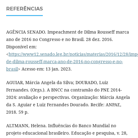
REFERÊNCIAS
AGÊNCIA SENADO. Impeachment de Dilma Rousseff marca
ano de 2016 no Congresso e no Brasil. 28 dez. 2016.
Disponível em:
<
https://www12.senado.leg.br/noticias/materias/2016/12/28/im
de-dilma-rousseff-marca-ano-de-2016-no-congresso-e-no-
brasil
> Acesso em: 13 jan. 2023.
AGUIAR, Márcia Angela da Silva; DOURADO, Luiz
Fernandes. (Orgs.). A BNCC na contramão do PNE 2014-
2024: avaliação e perspectivas. Organização: Márcia Angela
da S. Aguiar e Luiz Fernandes Dourado. Recife: ANPAE,
2018. 59 p.
ALTMANN, Helena. Influências do Banco Mundial no
projeto educacional brasileiro. Educação e pesquisa, v. 28,