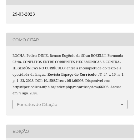
29-03-2023
COMO CITAR
ROCHA, Pedro; DINIZ, Renato Eugênio da Silva; BOZELLI, Fernanda
Cátia. CONFLITOS ENTRE CORRENTES HEGEMÔNICAS E CONTRA-
HEGEMÔNICAS NO CURRÍCULO: entre a incompletude do texto e a
opacidade da língua.
Revista Espaço do Currículo
,
[S. l.]
, v. 16, n. 1,
p. 1–23, 2023. DOI: 10.15687/rec.v16i1.66093. Disponível em:
https://periodicos.ufpb.br/index.php/rec/article/view/66093. Acesso
em: 9 ago. 2026.
Fomatos de Citação
EDIÇÃO