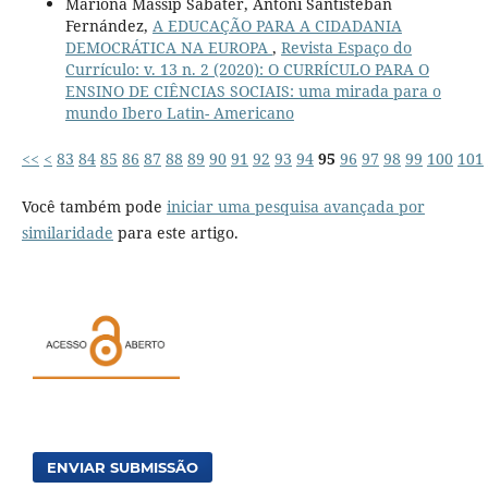
Mariona Massip Sabater, Antoni Santisteban
Fernández,
A EDUCAÇÃO PARA A CIDADANIA
DEMOCRÁTICA NA EUROPA
,
Revista Espaço do
Currículo: v. 13 n. 2 (2020): O CURRÍCULO PARA O
ENSINO DE CIÊNCIAS SOCIAIS: uma mirada para o
mundo Ibero Latin- Americano
<<
<
83
84
85
86
87
88
89
90
91
92
93
94
95
96
97
98
99
100
101
Você também pode
iniciar uma pesquisa avançada por
similaridade
para este artigo.
ENVIAR SUBMISSÃO