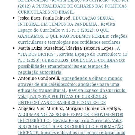
(2012) A PLURALIDADE DE OLHARES DAS POLÍTICAS
CURRICULARES NO BRASIL
Jesica Baez, Paula Fainsod,
EDUCAÇÃO SEXUAL
INTEGRAL EM TEMPOS DA PANDEMIA
,
Revista
Espaço do Currículo: v. 15 n. 3 (2022): O QUE
GANHAMOS, O QUE NÃO PODEMOS PERDER: criações
curriculares e tecnologias nos cotidianos escolares
Maria Luiza Süssekind, Clarissa Teixeira Lopes ,
A
“TIA DOS BICHOS”
,
Revista Espaço do Currículo: v. 13
n. 3 (2020): CURRÍCULOS, DOCÊNCIA E COTIDIANOS:
possibilidades emancipatórias em tempos de
regulação autoritária
Antonino Condorelli,
Aprendendo a olhar o mundo
através de um caleidoscópio: anotações para uma
educação transcultural
,
Revista Espaço do Currículo:
Vol.3, n.1 (2010) POLÍTICAS DE CURRÍCULO:
ENTRECRUZANDO SABERES E CONTEXTOS
Angélica Vier Munhoz, Morgana Domênica Hattge,
ALGUMAS NOTAS SOBRE ESPAÇOS E MOVIMENTOS
DO CURRÍCULO
,
Revista Espaço do Currículo: Vol.8,
N.3 (2015) POLÍTICAS DE CURRÍCULO E FORMAÇÃO
DOCENTE: tensões e desafios no cenário educacional