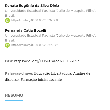
Renato Eugênio da Silva Diniz
Universidade Estadual Paulista "Júlio de Mesquita Filho",
Brasil.
https://orcid.org/0000-0002-0192-3988
Fernanda Cátia Bozelli
Universidade Estadual Paulista "Júlio de Mesquita Filho",
Brasil.
https://orcid.org/0000-0002-9985-1475
DOI:
https://doi.org/10.15687/rec.v16i1.66093
Educação Libertadora, Análise de
Palavras-chave:
discurso, Formação inicial docente
RESUMO