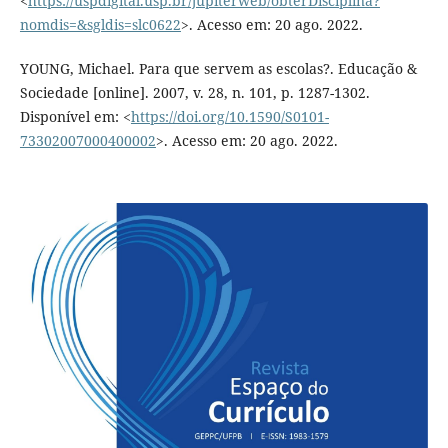
<
https://uspdigital.usp.br/jupiterweb/obterDisciplina?
nomdis=&sgldis=slc0622
>. Acesso em: 20 ago. 2022.
YOUNG, Michael. Para que servem as escolas?. Educação &
Sociedade [online]. 2007, v. 28, n. 101, p. 1287-1302.
Disponível em: <
https://doi.org/10.1590/S0101-
73302007000400002
>. Acesso em: 20 ago. 2022.