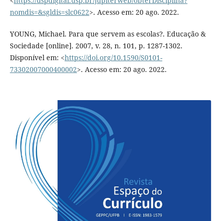
<
https://uspdigital.usp.br/jupiterweb/obterDisciplina?
nomdis=&sgldis=slc0622
>. Acesso em: 20 ago. 2022.
YOUNG, Michael. Para que servem as escolas?. Educação &
Sociedade [online]. 2007, v. 28, n. 101, p. 1287-1302.
Disponível em: <
https://doi.org/10.1590/S0101-
73302007000400002
>. Acesso em: 20 ago. 2022.