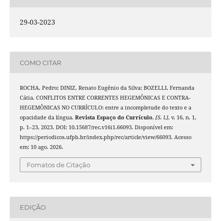
29-03-2023
COMO CITAR
ROCHA, Pedro; DINIZ, Renato Eugênio da Silva; BOZELLI, Fernanda
Cátia. CONFLITOS ENTRE CORRENTES HEGEMÔNICAS E CONTRA-
HEGEMÔNICAS NO CURRÍCULO: entre a incompletude do texto e a
opacidade da língua.
Revista Espaço do Currículo
,
[S. l.]
, v. 16, n. 1,
p. 1–23, 2023. DOI: 10.15687/rec.v16i1.66093. Disponível em:
https://periodicos.ufpb.br/index.php/rec/article/view/66093. Acesso
em: 10 ago. 2026.
Fomatos de Citação
EDIÇÃO