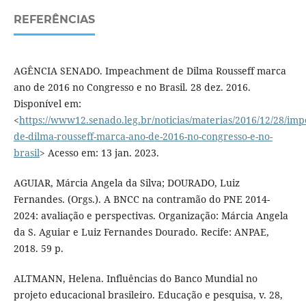
REFERÊNCIAS
AGÊNCIA SENADO. Impeachment de Dilma Rousseff marca
ano de 2016 no Congresso e no Brasil. 28 dez. 2016.
Disponível em:
<
https://www12.senado.leg.br/noticias/materias/2016/12/28/im
de-dilma-rousseff-marca-ano-de-2016-no-congresso-e-no-
brasil
> Acesso em: 13 jan. 2023.
AGUIAR, Márcia Angela da Silva; DOURADO, Luiz
Fernandes. (Orgs.). A BNCC na contramão do PNE 2014-
2024: avaliação e perspectivas. Organização: Márcia Angela
da S. Aguiar e Luiz Fernandes Dourado. Recife: ANPAE,
2018. 59 p.
ALTMANN, Helena. Influências do Banco Mundial no
projeto educacional brasileiro. Educação e pesquisa, v. 28,