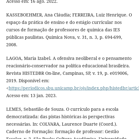
Acesso em: 16 ago. 2022.
KASSEBOEHMER, Ana Cláudia; FERREIRA, Luiz Henrique. O
espaço da prática de ensino e do estágio curricular nos
cursos de formação de professores de química das IES
públicas paulistas. Química Nova, v. 31, n. 3, p. 694-699,
2008.
LAGOA, Maria Izabel. A ofensiva neoliberal e o pensamento
reacionário-conservador na política educacional brasileira.
Revista HISTEDBR On-line, Campinas, SP, v. 19, p. e019006,
2019. Disponível em:
<
https://periodicos.sbu.unicamp.br/ojs/index.php/histedbr/arti
Acesso em: 13 jan. 2023.
LEMES, Sebastião de Souza. O currículo para a escola
democratizada: das pistas históricas às perspectivas
necessárias. In: COLVARA, Laurence Duarte (Coord.).
Caderno de Formação: formação de professor: Gestão
Escolar, v. 2. São Paulo: Cultura Acadêmica, Universidade