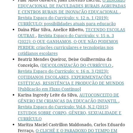
EDUCACIONAL DE FACULDADES RURAIS AGRUPADAS
E CENTROS RURAIS DE INOVAÇÃO EDUCACIONAL
,
Revista Espaço do Currículo: v. 12 n. 1 (2019):
CURRÍCULO: possibilidades atuais para educação
Daina Pilar Silva, Anelice Ribetto,
TECENDO ESCOLAS
OUTRAS
,
Revista Espaço do Currículo: v. 15 n. 3
(2022): O QUE GANHAMOS, O QUE NÃO PODEMOS
PERDER: criações curriculares e tecnologias nos
cotidianos escolares
Beatriz Mendes Queiroz, Deise Guilhermina da
Conceição,
(DE)COLONIZAÇÃO DO CURRÍCULO
,
Revista Espaço do Currículo: v. 16 n. 3 (2023):
COTIDIANOS ESCOLARES, EXPERIMENTAÇÕES
ESTÉTICAS, RESISTÊNCIA E PRODUÇÃO DE MUNDOS
[Publicação em Fluxo Contínuo]
Karina Ingredy Leite da Silva,
AUTOCONCEITO DE
GÊNERO EM CRIANÇAS DA EDUCAÇÃO INFANTIL
,
Revista Espaço do Currículo: Vol.8, N.2 (2015)
ESTUDOS SOBRE CORPO, GÊNERO, SEXUALIDADE E
CURRÍCULO
Maritza Maciel Castrillon Maldonado, Carlos Eduardo
Ferraço,
O CLICHÊ E O PARADOXO DO TEMPO EM