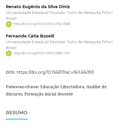
Renato Eugênio da Silva Diniz
Universidade Estadual Paulista "Júlio de Mesquita Filho",
Brasil.
https://orcid.org/0000-0002-0192-3988
Fernanda Cátia Bozelli
Universidade Estadual Paulista "Júlio de Mesquita Filho",
Brasil.
https://orcid.org/0000-0002-9985-1475
DOI:
https://doi.org/10.15687/rec.v16i1.66093
Educação Libertadora, Análise de
Palavras-chave:
discurso, Formação inicial docente
RESUMO