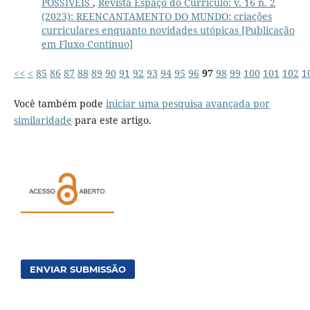
POSSÍVEIS
,
Revista Espaço do Currículo: v. 16 n. 2
(2023): REENCANTAMENTO DO MUNDO: criações
curriculares enquanto novidades utópicas [Publicação
em Fluxo Contínuo]
<<
<
85
86
87
88
89
90
91
92
93
94
95
96
97
98
99
100
101
102
1
Você também pode
iniciar uma pesquisa avançada por
similaridade
para este artigo.
ENVIAR SUBMISSÃO