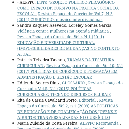
- AEPPPC,
Livro "PROJETO POLÍTICO-PEDAGÓGICO
COMO ESPAÇO DISCURSIVO NA PRÁTICA SOCIAL DA
ESCOLA"
,
Revista Espaço do Currículo: Vol.7, N.3
(2014) CURRÍCULO: mosaico interdisciplinar
Sandra Raquew Azevedo, Loreley Gomes García,
Violência contra mulheres na agenda midiática
,
Revista Espaço do Currículo: Vol.4 N.1 (2011)
EDUCAÇÃO E DIVERSIDADE CULTURAL:
(IM)POSSIBILIDADES DE MUDANÇAS NO CONTEXTO
ATUAL
Patricia Teixeira Tavano,
TRAMAS DA TESSITURA
CURRICULAR
,
Revista Espaço do Currículo: Vol.10, N.1
(2017) POLÍTICAS DE CURRÍCULO E FORMAÇÃO EM
ADMINISTRAÇÃO E GESTÃO ESCOLAR
Edileuda Soares Diniz,
GLOSSÁRIO
,
Revista Espaço do
Currículo: Vol.8, N.1 (2015) POLÍTICAS
CURRICULARES: TECENDO DISCURSOS PLURAIS
Rita de Cassia Cavalcanti Porto,
Editorial
,
Revista
Espaço do Currículo: Vol.2, n.1 (2009) AS POLÍTICAS
DE EDUCAÇÃO E DE QUALIFICAÇÃO DOS JOVENS E
ADULTOS TRANVERSALIZADAS NO CURRÍCULO
Maria Zuleide da Costa Pereira,
AEPPPC Recomenda
,
Revista Espaço do Currículo: Vol.1, n.1 (2008)