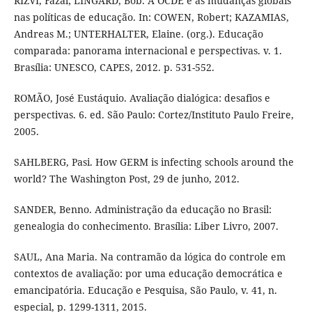
RIZVI, Fazal; LINGARD, Bob. A OCDE e as mudanças globais
nas políticas de educação. In: COWEN, Robert; KAZAMIAS,
Andreas M.; UNTERHALTER, Elaine. (org.). Educação
comparada: panorama internacional e perspectivas. v. 1.
Brasília: UNESCO, CAPES, 2012. p. 531-552.
ROMÃO, José Eustáquio. Avaliação dialógica: desafios e
perspectivas. 6. ed. São Paulo: Cortez/Instituto Paulo Freire,
2005.
SAHLBERG, Pasi. How GERM is infecting schools around the
world? The Washington Post, 29 de junho, 2012.
SANDER, Benno. Administração da educação no Brasil:
genealogia do conhecimento. Brasília: Liber Livro, 2007.
SAUL, Ana Maria. Na contramão da lógica do controle em
contextos de avaliação: por uma educação democrática e
emancipatória. Educação e Pesquisa, São Paulo, v. 41, n.
especial, p. 1299-1311, 2015.