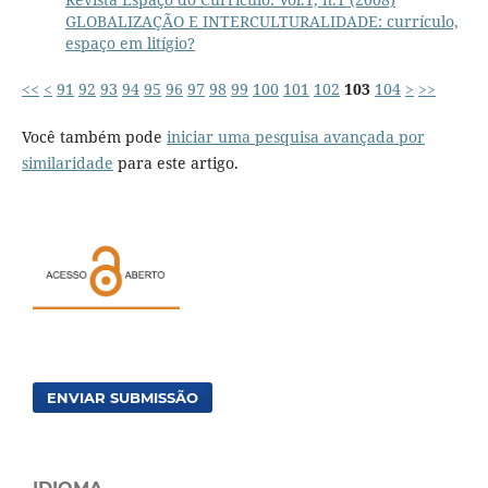
GLOBALIZAÇÃO E INTERCULTURALIDADE: currículo,
espaço em litígio?
<<
<
91
92
93
94
95
96
97
98
99
100
101
102
103
104
>
>>
Você também pode
iniciar uma pesquisa avançada por
similaridade
para este artigo.
ENVIAR SUBMISSÃO