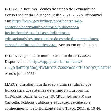
INEP/MEC. Resumo Técnico do estado de Pernambuco
Censo Escolar da Educação Básica 2021. 2022b. Disponível
em:
https://www.gov.br/inep/pt-br/centrais-de-
conteudo/acervo-linha-editorial/publicacoes-
institucionais/estatisticas-e-indicadores-
educacionais/resumo-tecnico-do-estado-de-pernambuco-
censo-da-educacao-basica-2021
. Acesso em out de 2023.
INEP. Novo painel de monitoramento do PNE. 2024.
Disponível em:
https://app.powerbi.com/view?
r=eyJrIjoiYTQ1MmJjNWMtOTE1ZS00NmMxLTk5OGQtYjRlMTI
Acesso julho 2024.
MAROY, Christian. Em direção a uma regulação pós-
burocrática dos sistemas de ensino na Europa? In:
OLIVERIA, Dalila Andrade; DUARTE, Adriana Maria
Cancella. Políticas públicas e educação: regulação e
conhecimento. Belo Horizonte: Fino Traço, 2011. p. 19-46.