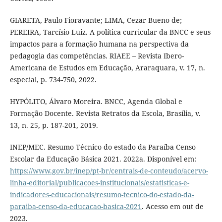
GIARETA, Paulo Fioravante; LIMA, Cezar Bueno de;
PEREIRA, Tarcísio Luiz. A política curricular da BNCC e seus
impactos para a formação humana na perspectiva da
pedagogia das competências. RIAEE – Revista Ibero-
Americana de Estudos em Educação, Araraquara, v. 17, n.
especial, p. 734-750, 2022.
HYPÓLITO, Álvaro Moreira. BNCC, Agenda Global e
Formação Docente. Revista Retratos da Escola, Brasília, v.
13, n. 25, p. 187-201, 2019.
INEP/MEC. Resumo Técnico do estado da Paraíba Censo
Escolar da Educação Básica 2021. 2022a. Disponível em:
https://www.gov.br/inep/pt-br/centrais-de-conteudo/acervo-
linha-editorial/publicacoes-institucionais/estatisticas-e-
indicadores-educacionais/resumo-tecnico-do-estado-da-
paraiba-censo-da-educacao-basica-2021
. Acesso em out de
2023.