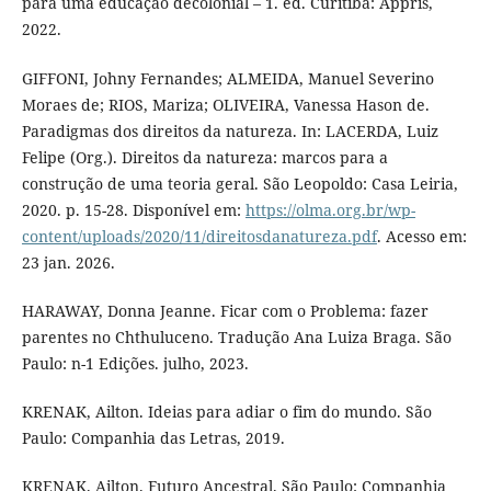
para uma educação decolonial – 1. ed. Curitiba: Appris,
2022.
GIFFONI, Johny Fernandes; ALMEIDA, Manuel Severino
Moraes de; RIOS, Mariza; OLIVEIRA, Vanessa Hason de.
Paradigmas dos direitos da natureza. In: LACERDA, Luiz
Felipe (Org.). Direitos da natureza: marcos para a
construção de uma teoria geral. São Leopoldo: Casa Leiria,
2020. p. 15-28. Disponível em:
https://olma.org.br/wp-
content/uploads/2020/11/direitosdanatureza.pdf
. Acesso em:
23 jan. 2026.
HARAWAY, Donna Jeanne. Ficar com o Problema: fazer
parentes no Chthuluceno. Tradução Ana Luiza Braga. São
Paulo: n-1 Edições. julho, 2023.
KRENAK, Ailton. Ideias para adiar o fim do mundo. São
Paulo: Companhia das Letras, 2019.
KRENAK. Ailton. Futuro Ancestral. São Paulo: Companhia