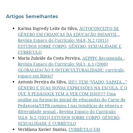
Artigos Semelhantes
Karina Ingredy Leite da Silva,
AUTOCONCEITO DE
GÊNERO EM CRIANÇAS DA EDUCAÇÃO INFANTIL
,
Revista Espaço do Currículo: Vol.8, N.2 (2015)
ESTUDOS SOBRE CORPO, GÊNERO, SEXUALIDADE E
CURRÍCULO
Maria Zuleide da Costa Pereira,
AEPPPC Recomenda
,
Revista Espaço do Currículo: Vol.1, n.1 (2008)
GLOBALIZAÇÃO E INTERCULTURALIDADE: currículo,
espaço em litígio?
Antonis Pereira da Silva,
IH!!! TEM “VIADO, SAPATA...”
GÊNERO E SUAS NOVAS EXPRESSÕES NA ESCOLA. E O
QUE X PEDAGOGX TEM A VER COM ISSO!!!? Uma
análise na formação inicial de educandxs do Curso de
Pedagogia/UFPB campus I nas temáticas de gênero e
diversidade sexual
,
Revista Espaço do Currículo:
Vol.8, N.2 (2015) ESTUDOS SOBRE CORPO, GÊNERO,
SEXUALIDADE E CURRÍCULO
Veridiana Xavier Dantas,
CURRÍCULO EM