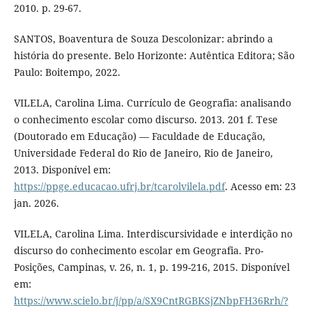
2010. p. 29-67.
SANTOS, Boaventura de Souza Descolonizar: abrindo a
história do presente. Belo Horizonte: Autêntica Editora; São
Paulo: Boitempo, 2022.
VILELA, Carolina Lima. Currículo de Geografia: analisando
o conhecimento escolar como discurso. 2013. 201 f. Tese
(Doutorado em Educação) — Faculdade de Educação,
Universidade Federal do Rio de Janeiro, Rio de Janeiro,
2013. Disponível em:
https://ppge.educacao.ufrj.br/tcarolvilela.pdf
. Acesso em: 23
jan. 2026.
VILELA, Carolina Lima. Interdiscursividade e interdição no
discurso do conhecimento escolar em Geografia. Pro-
Posições, Campinas, v. 26, n. 1, p. 199-216, 2015. Disponível
em:
https://www.scielo.br/j/pp/a/SX9CntRGBKSjZNbpFH36Rrh/?