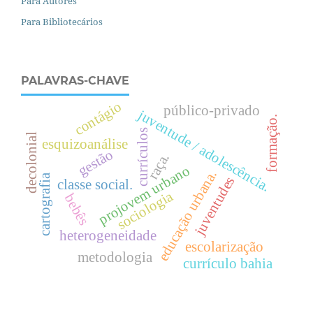
Para Autores
Para Bibliotecários
PALAVRAS-CHAVE
contágio
público-privado
juventude / adolescência.
formação.
currículos
decolonial
esquizoanálise
gestão
raça.
projovem urbano
.
cartografia
juventudes
classe social.
sociologia
bebês
e
d
u
c
a
ç
ã
o
u
r
b
a
n
a
heterogeneidade
escolarização
metodologia
currículo bahia