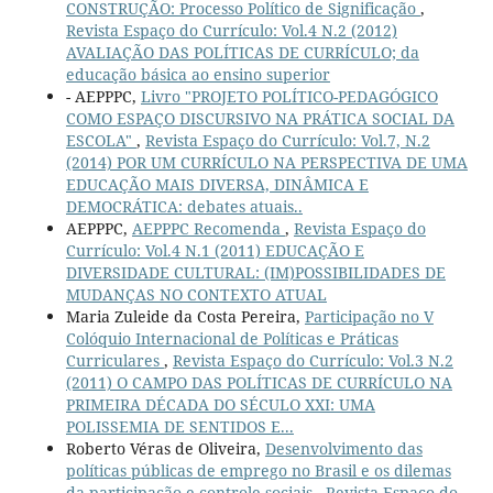
CONSTRUÇÃO: Processo Político de Significação
,
Revista Espaço do Currículo: Vol.4 N.2 (2012)
AVALIAÇÃO DAS POLÍTICAS DE CURRÍCULO; da
educação básica ao ensino superior
- AEPPPC,
Livro "PROJETO POLÍTICO-PEDAGÓGICO
COMO ESPAÇO DISCURSIVO NA PRÁTICA SOCIAL DA
ESCOLA"
,
Revista Espaço do Currículo: Vol.7, N.2
(2014) POR UM CURRÍCULO NA PERSPECTIVA DE UMA
EDUCAÇÃO MAIS DIVERSA, DINÂMICA E
DEMOCRÁTICA: debates atuais..
AEPPPC,
AEPPPC Recomenda
,
Revista Espaço do
Currículo: Vol.4 N.1 (2011) EDUCAÇÃO E
DIVERSIDADE CULTURAL: (IM)POSSIBILIDADES DE
MUDANÇAS NO CONTEXTO ATUAL
Maria Zuleide da Costa Pereira,
Participação no V
Colóquio Internacional de Políticas e Práticas
Curriculares
,
Revista Espaço do Currículo: Vol.3 N.2
(2011) O CAMPO DAS POLÍTICAS DE CURRÍCULO NA
PRIMEIRA DÉCADA DO SÉCULO XXI: UMA
POLISSEMIA DE SENTIDOS E...
Roberto Véras de Oliveira,
Desenvolvimento das
políticas públicas de emprego no Brasil e os dilemas
da participação e controle sociais
,
Revista Espaço do