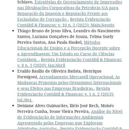
Schiavo,
Estratégias de Gerenciamento de Impressões
nas Divulgações Corporativas da Petrobrás S/A para
Reparação da Imagem e Reputação Frente aos
Escândalos de Corrupção
,
Revista Evidenciação
Contábil & Finanças: v. 10 n. 2 (2022): Maio/Agosto
Thiago Bruno de Jesus Silva, Leandro do Nascimento
Santos, Luciana Gonçalves de Souza, Telma Suely
Pereira Santos, Ana Paula Haskel,
Métodos
Educacionais de Ensino e a Percepção Docente sobre
a Aprendizagem: Um Estudo no Curso de Ciências
Contábeis.
,
Revista Evidenciação Contábil & Finanças:
v. 8 n. 1 (2020): Jan/Abril
Evaldo Basílio de Oliveira Batista, Henrique
Formigoni,
Arrendamento Mercantil Operacional: As
Mudanças Propostas pelos Organismos Internacionais
e seus Efeitos nas Empresas Brasileiras
,
Revista
Evidenciação Contábil & Finanças: v. 1 n. 2 (2013):
jul./dez.
Deisiane Alves Guimarães, Ilirio José Rech, Moisés
Ferreira Cunha, Ivone Vieira Pereira,
Análise do Nível
de Evidenciação de Informações Ambientais
Apresentado pelas Empresas que Exploram
Atividades Agrícolas
,
Revista Evidenciação Contábil &