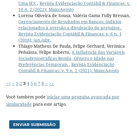
Uma IES
,
Revista Evidenciação Contábil & Finanças: v.
10 n. 2 (2022): Maio/Agosto
Lorena Oliveira de Sousa, Valéria Gama Fully Bressan,
Gerenciamento de Resultados em Bancos: Indícios
relacionados à aversão a divulgação de prejuízos
,
Revista Evidenciação Contábil & Finanças: v. 6 n. 1
(2018): jan./abr.
Thiago Matheus De Paula, Felipe Gerhard, Verónica
Peñaloza, Felipe Roberto,
A Influência das Variáveis
Sociodemográficas Renda, Gênero e Idade nas
Preferências Temporais
,
Revista Evidenciação
Contábil & Finanças: v. 9 n. 2 (2021): Maio/Agosto
<<
<
1
2
3
4
5
6
7
8
>
>>
Você também pode
iniciar uma pesquisa avançada por
similaridade
para este artigo.
ENVIAR SUBMISSÃO