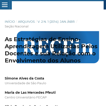
INÍCIO
/
ARQUIVOS
/
V. 2 N. 1 (2014): JAN./ABR.
/
Seção Nacional
As Estratégias de Ensino-
Aprendizagem Utilizadas Pelos
Docentes e sua Relação com o
Envolvimento dos Alunos
Simone Alves da Costa
Universidade de São Paulo
Maria de Las Mercedes Pfeuti
Centro Universitário FECAP