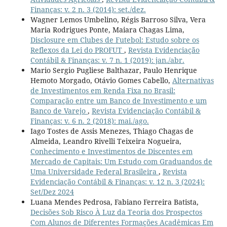
Finanças: v. 2 n. 3 (2014): set./dez.
Wagner Lemos Umbelino, Régis Barroso Silva, Vera
Maria Rodrigues Ponte, Maiara Chagas Lima,
Disclosure em Clubes de Futebol: Estudo sobre os
Reflexos da Lei do PROFUT
,
Revista Evidenciação
Contábil & Finanças: v. 7 n. 1 (2019): jan./abr.
Mario Sergio Pugliese Balthazar, Paulo Henrique
Hemoto Morgado, Otávio Gomes Cabello,
Alternativas
de Investimentos em Renda Fixa no Brasil:
Comparação entre um Banco de Investimento e um
Banco de Varejo
,
Revista Evidenciação Contábil &
Finanças: v. 6 n. 2 (2018): mai./ago.
Iago Tostes de Assis Menezes, Thiago Chagas de
Almeida, Leandro Rivelli Teixeira Nogueira,
Conhecimento e Investimentos de Discentes em
Mercado de Capitais: Um Estudo com Graduandos de
Uma Universidade Federal Brasileira
,
Revista
Evidenciação Contábil & Finanças: v. 12 n. 3 (2024):
Set/Dez 2024
Luana Mendes Pedrosa, Fabiano Ferreira Batista,
Decisões Sob Risco À Luz da Teoria dos Prospectos
Com Alunos de Diferentes Formações Acadêmicas Em