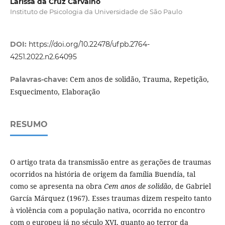
Larissa da Cruz Carvalho
Instituto de Psicologia da Universidade de São Paulo
DOI:
https://doi.org/10.22478/ufpb.2764-
4251.2022.n2.64095
Cem anos de solidão, Trauma, Repetição,
Palavras-chave:
Esquecimento, Elaboração
RESUMO
O artigo trata da transmissão entre as gerações de traumas
ocorridos na história de origem da família Buendía, tal
como se apresenta na obra
Cem anos de solidão
, de Gabriel
García Márquez (1967). Esses traumas dizem respeito tanto
à violência com a população nativa, ocorrida no encontro
com o europeu já no século XVI, quanto ao terror da