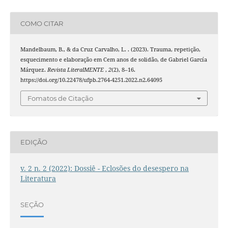
COMO CITAR
Mandelbaum, B., & da Cruz Carvalho, L. . (2023). Trauma, repetição,
esquecimento e elaboração em Cem anos de solidão, de Gabriel García
Márquez.
Revista LiteralMENTE
,
2
(2), 8–16.
https://doi.org/10.22478/ufpb.2764-4251.2022.n2.64095
Fomatos de Citação
EDIÇÃO
v. 2 n. 2 (2022): Dossiê - Eclosões do desespero na
Literatura
SEÇÃO