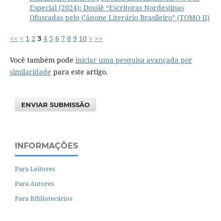
Especial (2024): Dossiê “Escritoras Nordestinas
Ofuscadas pelo Cânone Literário Brasileiro” (TOMO II)
<<
<
1
2
3
4
5
6
7
8
9
10
>
>>
Você também pode
iniciar uma pesquisa avançada por
similaridade
para este artigo.
ENVIAR SUBMISSÃO
INFORMAÇÕES
Para Leitores
Para Autores
Para Bibliotecários