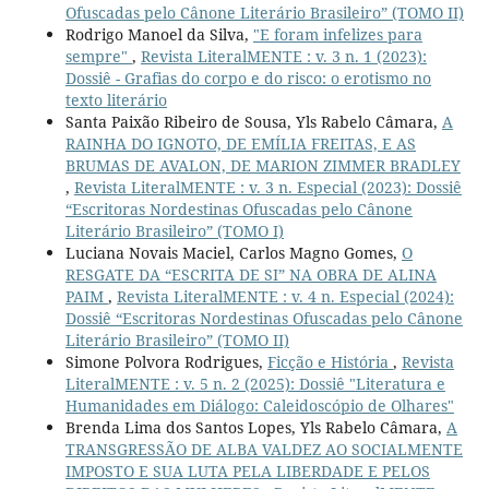
Ofuscadas pelo Cânone Literário Brasileiro” (TOMO II)
Rodrigo Manoel da Silva,
"E foram infelizes para
sempre"
,
Revista LiteralMENTE : v. 3 n. 1 (2023):
Dossiê - Grafias do corpo e do risco: o erotismo no
texto literário
Santa Paixão Ribeiro de Sousa, Yls Rabelo Câmara,
A
RAINHA DO IGNOTO, DE EMÍLIA FREITAS, E AS
BRUMAS DE AVALON, DE MARION ZIMMER BRADLEY
,
Revista LiteralMENTE : v. 3 n. Especial (2023): Dossiê
“Escritoras Nordestinas Ofuscadas pelo Cânone
Literário Brasileiro” (TOMO I)
Luciana Novais Maciel, Carlos Magno Gomes,
O
RESGATE DA “ESCRITA DE SI” NA OBRA DE ALINA
PAIM
,
Revista LiteralMENTE : v. 4 n. Especial (2024):
Dossiê “Escritoras Nordestinas Ofuscadas pelo Cânone
Literário Brasileiro” (TOMO II)
Simone Polvora Rodrigues,
Ficção e História
,
Revista
LiteralMENTE : v. 5 n. 2 (2025): Dossiê "Literatura e
Humanidades em Diálogo: Caleidoscópio de Olhares"
Brenda Lima dos Santos Lopes, Yls Rabelo Câmara,
A
TRANSGRESSÃO DE ALBA VALDEZ AO SOCIALMENTE
IMPOSTO E SUA LUTA PELA LIBERDADE E PELOS