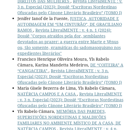
DIREITOS DAS MULHERES
,
Revista LiteralMENTE : v.
3 n. Especial (2023): Dossiê “Escritoras Nordestinas
Ofuscadas pelo Cânone Literário Brasileiro” (TOMO I)
Jenifer Ianof de la Fuente,
JUSTIÇA, AUTORIDADE E
AUTOIMAGEM EM “UM CINTURÃO”, DE GRACILIANO
RAMOS
,
Revista LiteralMENTE : v. 4 n. 1 (2024):
Dossiê "Corpos atraídos pela dor, semblantes
devotados ao prazer: a guerra entre Marte e Vênus
ou, tão somente, gramáticas do sadomasoquismo nos
expedientes literários"
Francisco Henrique Oliveira Moura, Yls Rabelo
Câmara, Karina Mandetta Medeiros,
DE “COITEIRA” A
“CANGACEIRA”
,
Revista LiteralMENTE : v. 3 n.
Especial (2023): Dossiê “Escritoras Nordestinas
Ofuscadas pelo Cânone Literário Brasileiro” (TOMO I)
Maria Gisele Bezerra de Lima, Yls Rabelo Câmara,
NATÉRCIA CAMPOS E A CASA
,
Revista LiteralMENTE
: v. 3 n. Especial (2023): Dossiê “Escritoras Nordestinas
Ofuscadas pelo Cânone Literário Brasileiro” (TOMO I)
Yls Rabelo Câmara,
MEMÓRIA DAS PAREDES,
SUPERSTIÇÕES NORDESTINAS E MALDIÇÕES
FAMILIARES NO AMBIENTE MÍSTICO DE A CASA, DE
NATÉRCIA CAMPOS
,
Revista LiteralMENTE : v. 4 n.