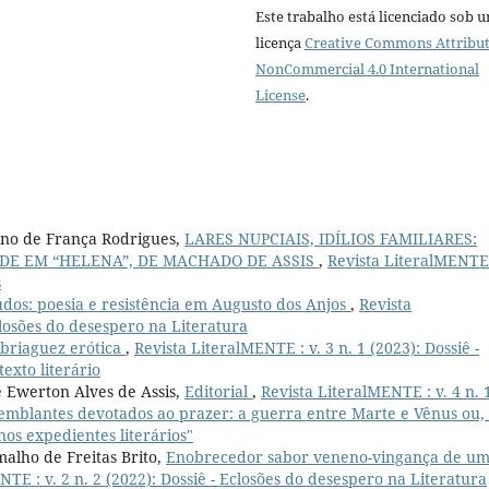
Este trabalho está licenciado sob 
licença
Creative Commons Attribut
NonCommercial 4.0 International
License
.
ano de França Rodrigues,
LARES NUPCIAIS, IDÍLIOS FAMILIARES:
DE EM “HELENA”, DE MACHADO DE ASSIS
,
Revista LiteralMENTE 
s
udos: poesia e resistência em Augusto dos Anjos
,
Revista
Eclosões do desespero na Literatura
briaguez erótica
,
Revista LiteralMENTE : v. 3 n. 1 (2023): Dossiê -
texto literário
 Ewerton Alves de Assis,
Editorial
,
Revista LiteralMENTE : v. 4 n. 
 semblantes devotados ao prazer: a guerra entre Marte e Vênus ou,
s expedientes literários"
alho de Freitas Brito,
Enobrecedor sabor veneno-vingança de u
NTE : v. 2 n. 2 (2022): Dossiê - Eclosões do desespero na Literatura