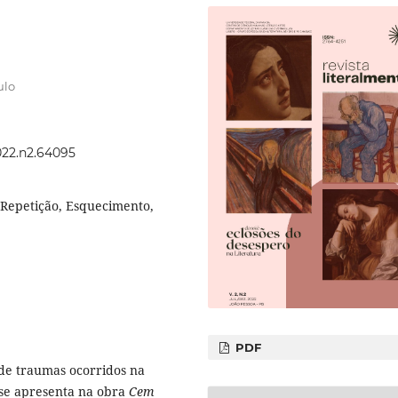
ulo
2022.n2.64095
 Repetição, Esquecimento,
PDF
 de traumas ocorridos na
 se apresenta na obra
Cem