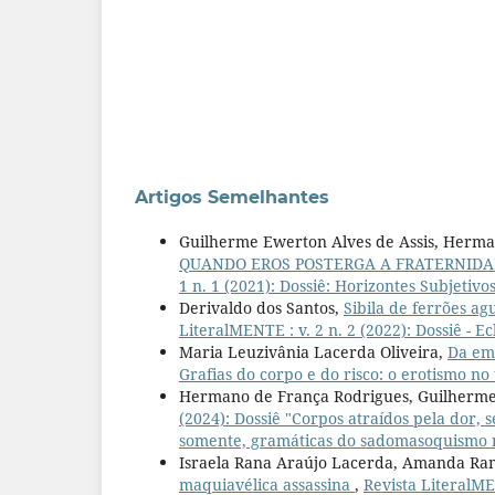
Artigos Semelhantes
Guilherme Ewerton Alves de Assis, Herm
QUANDO EROS POSTERGA A FRATERNIDA
1 n. 1 (2021): Dossiê: Horizontes Subjetivo
Derivaldo dos Santos,
Sibila de ferrões ag
LiteralMENTE : v. 2 n. 2 (2022): Dossiê - 
Maria Leuzivânia Lacerda Oliveira,
Da em
Grafias do corpo e do risco: o erotismo no 
Hermano de França Rodrigues, Guilherme
(2024): Dossiê "Corpos atraídos pela dor,
somente, gramáticas do sadomasoquismo no
Israela Rana Araújo Lacerda, Amanda Ram
maquiavélica assassina
,
Revista LiteralME