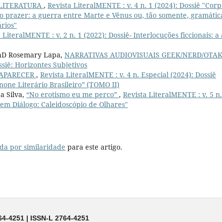
 LITERATURA
,
Revista LiteralMENTE : v. 4 n. 1 (2024): Dossiê "Corp
o prazer: a guerra entre Marte e Vênus ou, tão somente, gramátic
rios"
 LiteralMENTE : v. 2 n. 1 (2022): Dossiê- Interlocuções ficcionais: a
PhD Rosemary Lapa,
NARRATIVAS AUDIOVISUAIS GEEK/NERD/OTA
ssiê: Horizontes Subjetivos
SAPARECER
,
Revista LiteralMENTE : v. 4 n. Especial (2024): Dossiê
none Literário Brasileiro” (TOMO II)
a Silva,
“No erotismo eu me perco”
,
Revista LiteralMENTE : v. 5 n.
em Diálogo: Caleidoscópio de Olhares"
da por similaridade
para este artigo.
64-4251 | ISSN-L 2764-4251