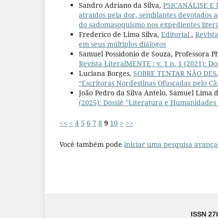
Sandro Adriano da Silva,
PSICANÁLISE E
atraídos pela dor, semblantes devotados a
do sadomasoquismo nos expedientes literá
Frederico de Lima Silva,
Editorial
,
Revista
em seus múltiplos diálogos
Samuel Possidonio de Souza, Professora 
Revista LiteralMENTE : v. 1 n. 1 (2021): Do
Luciana Borges,
SOBRE TENTAR NÃO DE
“Escritoras Nordestinas Ofuscadas pelo Câ
João Pedro da Silva Antelo, Samuel Lima d
(2025): Dossiê "Literatura e Humanidades 
<<
<
4
5
6
7
8
9
10
>
>>
Você também pode
iniciar uma pesquisa avança
ISSN 27