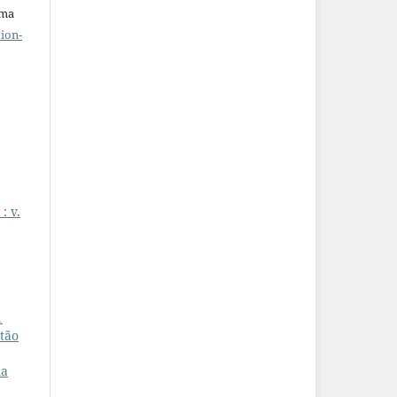
uma
ion-
: v.
1
 tão
ma