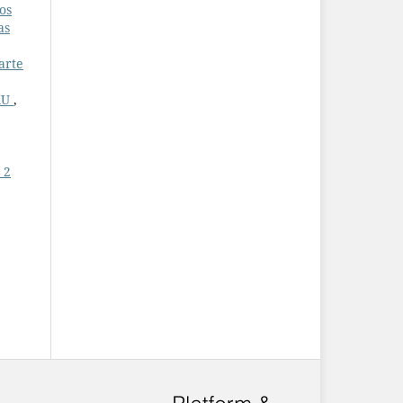
os
as
 arte
KU
,
 2