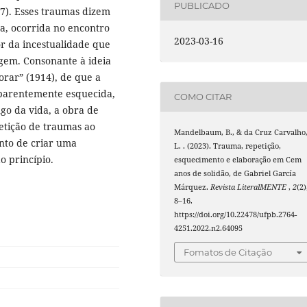
PUBLICADO
7). Esses traumas dizem
va, ocorrida no encontro
2023-03-16
or da incestualidade que
igem. Consonante à ideia
orar” (1914), de que a
aparentemente esquecida,
COMO CITAR
go da vida, a obra de
tição de traumas ao
Mandelbaum, B., & da Cruz Carvalho
onto de criar uma
L. . (2023). Trauma, repetição,
ao princípio.
esquecimento e elaboração em Cem
anos de solidão, de Gabriel García
Márquez.
Revista LiteralMENTE
,
2
(2)
8–16.
https://doi.org/10.22478/ufpb.2764-
4251.2022.n2.64095
Fomatos de Citação