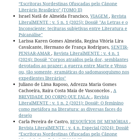
“Escritoras Nordestinas Ofuscadas pelo Cânone
Literário Brasileiro” (TOMO II)
Israel Natã de Almeida Francisco,
VIAGEM
,
Revista
LiteralMENTE : v. 5 n. 1 (2025): Dossiê "As Letras e o
Inconsciente: tecituras subjetivas entre Literatura e
Psicanálise"
Larissa Karen Gomes Almeida, Regina Vitória Lira
Cavalcante, Hermano de França Rodrigues,
SENTIR-
PENSAR-AMAR
,
Revista LiteralMENTE : v. 4 n. 1
(2024): Dossiê "Corpos atraídos pela dor, semblantes
devotados ao prazer: a guerra entre Marte e Vênus
ou, tão somente, gramáticas do sadomasoquismo nos
expedientes literários"
Juliano de Lima Raposo, Adrezza Maria Gomes
Cachoeira, Raíra Costa Maia de Vasconcelos ,
A
BREVIDADE DO CORPO QUE FALA:
,
Revista
LiteralMENTE : v. 1 n. 2 (2021): Dossiê: O feminino
como metáfora na literatura: as diversas faces do
desejo
Carla Pereira de Castro,
RESQUÍCIOS DE MEMÓRIAS
,
Revista LiteralMENTE : v. 4 n. Especial (2024): Dossiê
“Escritoras Nordestinas Ofuscadas pelo Cânone