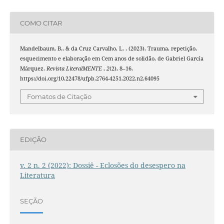
COMO CITAR
Mandelbaum, B., & da Cruz Carvalho, L. . (2023). Trauma, repetição,
esquecimento e elaboração em Cem anos de solidão, de Gabriel García
Márquez.
Revista LiteralMENTE
,
2
(2), 8–16.
https://doi.org/10.22478/ufpb.2764-4251.2022.n2.64095
Fomatos de Citação
EDIÇÃO
v. 2 n. 2 (2022): Dossiê - Eclosões do desespero na
Literatura
SEÇÃO