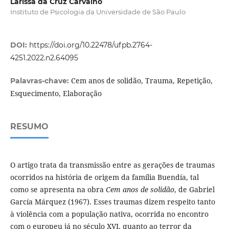
Larissa da Cruz Carvalho
Instituto de Psicologia da Universidade de São Paulo
DOI:
https://doi.org/10.22478/ufpb.2764-
4251.2022.n2.64095
Cem anos de solidão, Trauma, Repetição,
Palavras-chave:
Esquecimento, Elaboração
RESUMO
O artigo trata da transmissão entre as gerações de traumas
ocorridos na história de origem da família Buendía, tal
como se apresenta na obra
Cem anos de solidão
, de Gabriel
García Márquez (1967). Esses traumas dizem respeito tanto
à violência com a população nativa, ocorrida no encontro
com o europeu já no século XVI, quanto ao terror da