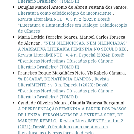
Literário Brasileiro” (TOMO II)
Douglas Manoel Antonio de Abreu Pestana dos Santos,
Literatura como caleidoscópio do inconsciente
,
Revista LiteralMENTE : v. 5 n. 2 (2025): Dossiê
"Literatura e Humanidades em Diálogo: Caleidoscópio
de Olhares"
Maria Leticia Ferreira Soares, Manoel Carlos Fonseca
de Alencar ,
“NEM SILENCIOSAS, NEM SILENCIADAS”
A NARRATIVA LITERÁRIA FEMININA NO SÉCULO XIX
,
Revista LiteralMENTE : v. 4 n. Especial (2024): Dossiê
“Escritoras Nordestinas Ofuscadas pelo Cânone
Literário Brasileiro” (TOMO II)
Francisco Roque Magalhães Neto, Yls Rabelo Câmara,
“A ESCADA”, DE NATÉRCIA CAMPOS
,
Revista
LiteralMENTE : v. 3 n. Especial (2023): Dossiê
“Escritoras Nordestinas Ofuscadas pelo Cânone
Literário Brasileiro” (TOMO I)
Cyndi de Oliveira Moura, Claudia Vanessa Bergamini,
A REPRESENTAÇÃO FEMININA A PARTIR DOS PASSOS
DE LENIZA, PERSONAGEM DE A ESTRELA SOBE, DE
MARQUES REBELO
,
Revista LiteralMENTE : v. 1 n. 2
(2021): Dossiê: O feminino como metáfora na
literatura: as diversas faces do desejo