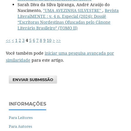
Sarah Diva da Silva Ipiranga, André Araújo do
Nascimento,
"UMA AVEZINHA SILVESTRE"
,
Revista
LiteralMENTE : v. 4 n. Especial (2024): Dossiê
“Escritoras Nordestinas Ofuscadas pelo Cânone
Literário Brasileiro” (TOMO II)
<<
<
1
2
3
4
5
6
7
8
9
10
>
>>
Você também pode
iniciar uma pesquisa avançada por
similaridade
para este artigo.
ENVIAR SUBMISSÃO
INFORMAÇÕES
Para Leitores
Para Autores