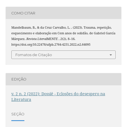
COMO CITAR
Mandelbaum, B., & da Cruz Carvalho, L. . (2023). Trauma, repetição,
esquecimento e elaboração em Cem anos de solidão, de Gabriel García
Márquez.
Revista LiteralMENTE
,
2
(2), 8–16.
https://doi.org/10.22478/ufpb.2764-4251.2022.n2.64095
Fomatos de Citação
EDIÇÃO
v. 2 n. 2 (2022): Dossiê - Eclosões do desespero na
Literatura
SEÇÃO