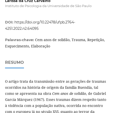
Larissa da Cruz Carvalho
Instituto de Psicologia da Universidade de São Paulo
DOI:
https://doi.org/10.22478/ufpb.2764-
4251.2022.n2.64095
Cem anos de solidão, Trauma, Repetição,
Palavras-chave:
Esquecimento, Elaboração
RESUMO
O artigo trata da transmissão entre as gerações de traumas
ocorridos na história de origem da família Buendía, tal
como se apresenta na obra
Cem anos de solidão
, de Gabriel
García Márquez (1967). Esses traumas dizem respeito tanto
à violência com a população nativa, ocorrida no encontro
com o europeu já no século XVI, quanto ao terror da