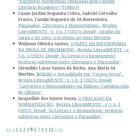
“Escritoras Nordestinas Ofuscadas pelo Cânone
Literário Brasileiro” (TOMO I)
Cássio Jardim Nogueira Cobra, Gabriel Carvalho
Franco, Camila Nogueira de Sá Boaventura,
Psicanálise, Literatura e Homoerotismo
,
Revista
LiteralMENTE : v. 3 n. 1 (2023): Dossiê - Grafias do
corpo e do risco: o erotismo no texto literário
Walisson Oliveira Santos,
O PAPEL DA PSEUDONÍMIA
NA PROSA DE DRUMMOND
,
Revista LiteralMENTE : v.
5 n. 1 (2025): Dossiê "As Letras e o Inconsciente:
tecituras subjetivas entre Literatura e Psicanálise"
Givanildo Lucas Santos da Rocha, Ana Maria Sá
Martins,
Religião e Sexualidade em “Corpos Secos”
,
Revista LiteralMENTE : v. 5 n. 2 (2025): Dossiê
"Literatura e Humanidades em Diálogo: Caleidoscópio
de Olhares"
Jacqueline dos Santos Souza,
O FRACASSO DA
NORMATIZAÇÃO
,
Revista LiteralMENTE : v. 5 n. 1
(2025): Dossiê "As Letras e o Inconsciente: tecituras
subjetivas entre Literatura e Psicanálise"
<<
<
1
2
3
4
5
6
7
8
9
10
>
>>