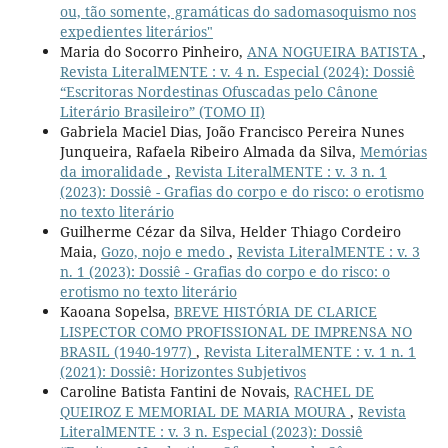
ou, tão somente, gramáticas do sadomasoquismo nos
expedientes literários"
Maria do Socorro Pinheiro,
ANA NOGUEIRA BATISTA
,
Revista LiteralMENTE : v. 4 n. Especial (2024): Dossiê
“Escritoras Nordestinas Ofuscadas pelo Cânone
Literário Brasileiro” (TOMO II)
Gabriela Maciel Dias, João Francisco Pereira Nunes
Junqueira, Rafaela Ribeiro Almada da Silva,
Memórias
da imoralidade
,
Revista LiteralMENTE : v. 3 n. 1
(2023): Dossiê - Grafias do corpo e do risco: o erotismo
no texto literário
Guilherme Cézar da Silva, Helder Thiago Cordeiro
Maia,
Gozo, nojo e medo
,
Revista LiteralMENTE : v. 3
n. 1 (2023): Dossiê - Grafias do corpo e do risco: o
erotismo no texto literário
Kaoana Sopelsa,
BREVE HISTÓRIA DE CLARICE
LISPECTOR COMO PROFISSIONAL DE IMPRENSA NO
BRASIL (1940-1977)
,
Revista LiteralMENTE : v. 1 n. 1
(2021): Dossiê: Horizontes Subjetivos
Caroline Batista Fantini de Novais,
RACHEL DE
QUEIROZ E MEMORIAL DE MARIA MOURA
,
Revista
LiteralMENTE : v. 3 n. Especial (2023): Dossiê