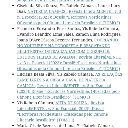
Gisele da Silva Souza, Yls Rabelo Câmara, Laura Lucy
Dias,
NATÉRCIA CAMPOS
,
Revista LiteralMENTE : v. 3
n. Especial (2023): Dossiê “Escritoras Nordestinas
Ofuscadas pelo Cânone Literário Brasileiro” (TOMO I)
Francisco Edvander Pires Santos, Yls Rabelo Câmara,
Evandro Leandro Lima Sales, Ramon Lima Rodrigues,
Joana D’Arc Páscoa Bezerra Fernandes,
COCRIANDO
NO YOUTUBE E NA PODOSFERA E RESGATANDO
BELETRISTAS OSTRACIZADAS COM O GRUPO DE
ESTUDOS FILHAS DE AVALON
,
Revista LiteralMENTE
: v. 3 n. Especial (2023): Dossiê “Escritoras Nordestinas
Ofuscadas pelo Cânone Literário Brasileiro” (TOMO I)
Luciana Bessa Silva, Yls Rabelo Câmara,
AS RELAÇÕES
FAMILIARES NA OBRA A CASA, DE NATÉRCIA
CAMPOS
,
Revista LiteralMENTE : v. 3 n. Especial
(2023): Dossiê “Escritoras Nordestinas Ofuscadas pelo
Cânone Literário Brasileiro” (TOMO I)
Yls Rabelo Câmara,
AUTA DE SOUZA
,
Revista
LiteralMENTE : v. 3 n. Especial (2023): Dossiê
“Escritoras Nordestinas Ofuscadas pelo Cânone
Literário Brasileiro” (TOMO I)
Maria Gisele Bezerra de Lima, Yls Rabelo Câmara,