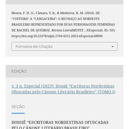
Moura, F. H. O., Câmara, Y. R., & Medeiros, K. M. (2024). DE
“COITEIRA” A “CANGACEIRA”: O RECHAÇO AO NORDESTE
BRASILEIRO REPRESENTADO POR DUAS PERSONAGENS FEMININAS
DE RACHEL DE QUEIROZ.
Revista LiteralMENTE
,
3
(Especial), 85–103.
https://doi.org/10.22478/ufpb.2764-4251.2023.nEspecial.68894
Fomatos de Citação
EDIÇÃO
v. 3 n. Especial (2023): Dossiê “Escritoras Nordestinas
Ofuscadas pelo Cânone Literário Brasileiro” (TOMO I)
SEÇÃO
DOSSIÊ “ESCRITORAS NORDESTINAS OFUSCADAS
PELO CÂNONE LITERÁRIO BRASILEIRO"