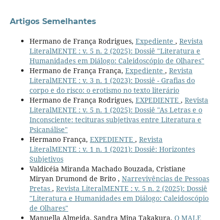
Artigos Semelhantes
Hermano de França Rodrigues,
Expediente
,
Revista
LiteralMENTE : v. 5 n. 2 (2025): Dossiê "Literatura e
Humanidades em Diálogo: Caleidoscópio de Olhares"
Hermano de França França,
Expediente
,
Revista
LiteralMENTE : v. 3 n. 1 (2023): Dossiê - Grafias do
corpo e do risco: o erotismo no texto literário
Hermano de França Rodrigues,
EXPEDIENTE
,
Revista
LiteralMENTE : v. 5 n. 1 (2025): Dossiê "As Letras e o
Inconsciente: tecituras subjetivas entre Literatura e
Psicanálise"
Hermano França,
EXPEDIENTE
,
Revista
LiteralMENTE : v. 1 n. 1 (2021): Dossiê: Horizontes
Subjetivos
Valdicéia Miranda Machado Bouzada, Cristiane
Miryan Drumond de Brito ,
Narrevivências de Pessoas
Pretas
,
Revista LiteralMENTE : v. 5 n. 2 (2025): Dossiê
"Literatura e Humanidades em Diálogo: Caleidoscópio
de Olhares"
Manuella Almeida, Sandra Mina Takakura,
O MALE