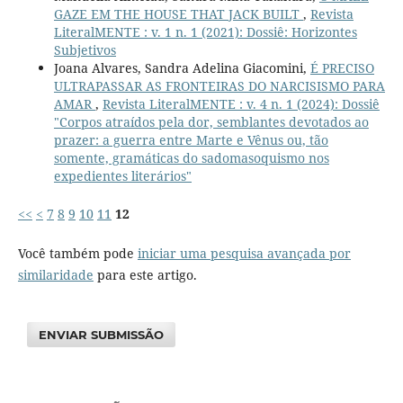
GAZE EM THE HOUSE THAT JACK BUILT
,
Revista
LiteralMENTE : v. 1 n. 1 (2021): Dossiê: Horizontes
Subjetivos
Joana Alvares, Sandra Adelina Giacomini,
É PRECISO
ULTRAPASSAR AS FRONTEIRAS DO NARCISISMO PARA
AMAR
,
Revista LiteralMENTE : v. 4 n. 1 (2024): Dossiê
"Corpos atraídos pela dor, semblantes devotados ao
prazer: a guerra entre Marte e Vênus ou, tão
somente, gramáticas do sadomasoquismo nos
expedientes literários"
<<
<
7
8
9
10
11
12
Você também pode
iniciar uma pesquisa avançada por
similaridade
para este artigo.
ENVIAR SUBMISSÃO