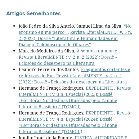
Artigos Semelhantes
João Pedro da Silva Antelo, Samuel Lima da Silva,
“No
erotismo eu me perco”
,
Revista LiteralMENTE : v. 5 n.
2 (2025): Dossiê "Literatura e Humanidades em
Diálogo: Caleidoscópio de Olhares"
Marcelo Medeiros da Silva,
À sombra da morte
,
Revista LiteralMENTE : v. 2 n. 2 (2022): Dossiê -
Eclosões do desespero na Literatura
Leandro Ferreira dos Santos,
Fragmentos cortantes e
reflexivos do Eu
,
Revista LiteralMENTE : v. 2 n. 2
(2022): Dossiê - Eclosões do desespero na Literatura
Hermano de França Rodrigues,
EXPEDIENTE
,
Revista
LiteralMENTE : v. 3 n. Especial (2023): Dossiê
“Escritoras Nordestinas Ofuscadas pelo Cânone
Literário Brasileiro” (TOMO I)
Hermano de França Rodrigues,
EXPEDIENTE
,
Revista
LiteralMENTE : v. 4 n. Especial (2024): Dossiê
“Escritoras Nordestinas Ofuscadas pelo Cânone
Literário Brasileiro” (TOMO II)
Jenifer Ianof de la Fuente,
JUSTIÇA, AUTORIDADE E