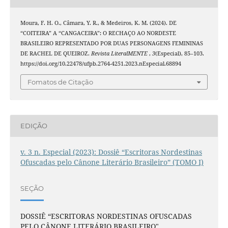
Moura, F. H. O., Câmara, Y. R., & Medeiros, K. M. (2024). DE
“COITEIRA” A “CANGACEIRA”: O RECHAÇO AO NORDESTE
BRASILEIRO REPRESENTADO POR DUAS PERSONAGENS FEMININAS
DE RACHEL DE QUEIROZ.
Revista LiteralMENTE
,
3
(Especial), 85–103.
https://doi.org/10.22478/ufpb.2764-4251.2023.nEspecial.68894
Fomatos de Citação
EDIÇÃO
v. 3 n. Especial (2023): Dossiê “Escritoras Nordestinas
Ofuscadas pelo Cânone Literário Brasileiro” (TOMO I)
SEÇÃO
DOSSIÊ “ESCRITORAS NORDESTINAS OFUSCADAS
PELO CÂNONE LITERÁRIO BRASILEIRO"