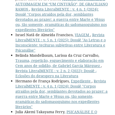
AUTOIMAGEM EM “UM CINTURÃO”, DE GRACILIANO
RAMOS
,
Revista LiteralMENTE : v. 4 n. 1 (2024):
Dossiê "Corpos atraídos pela dor, semblantes
devotados ao prazer: a guerra entre Marte e Vênus
ou, tão somente, gramáticas do sadomasoquismo nos
expedientes literários"
Israel Natã de Almeida Francisco,
VIAGEM
,
Revista
LiteralMENTE : v. 5 n. 1 (2025): Dossiê "As Letras e o
Inconsciente: tecituras subjetivas entre Literatura e
Psicanálise"
Belinda Mandelbaum, Larissa da Cruz Carvalho,
Trauma, repetição, esquecimento e elaboração em
Cem anos de solidão, de Gabriel García Márquez
,
Revista LiteralMENTE : v. 2 n. 2 (2022): Dossiê -
Eclosões do desespero na Literatura
Hermano de França Rodrigues,
Expediente
,
Revista
LiteralMENTE : v. 4 n. 1 (2024): Dossiê "Corpos
atraídos pela dor, semblantes devotados ao prazer: a
guerra entre Marte e Vênus ou, tão somente,
gramáticas do sadomasoquismo nos expedientes
literários"
Julia Akemi Takayama Ferry,
PSICANÁLISE E O