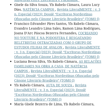
Gisele da Silva Souza, Yls Rabelo Câmara, Laura Lucy
Dias,
NATÉRCIA CAMPOS
,
Revista LiteralMENTE : v. 3
n. Especial (2023): Dossiê “Escritoras Nordestinas
Ofuscadas pelo Cânone Literário Brasileiro” (TOMO I)
Francisco Edvander Pires Santos, Yls Rabelo Câmara,
Evandro Leandro Lima Sales, Ramon Lima Rodrigues,
Joana D’Arc Páscoa Bezerra Fernandes,
COCRIANDO
NO YOUTUBE E NA PODOSFERA E RESGATANDO
BELETRISTAS OSTRACIZADAS COM O GRUPO DE
ESTUDOS FILHAS DE AVALON
,
Revista LiteralMENTE
: v. 3 n. Especial (2023): Dossiê “Escritoras Nordestinas
Ofuscadas pelo Cânone Literário Brasileiro” (TOMO I)
Luciana Bessa Silva, Yls Rabelo Câmara,
AS RELAÇÕES
FAMILIARES NA OBRA A CASA, DE NATÉRCIA
CAMPOS
,
Revista LiteralMENTE : v. 3 n. Especial
(2023): Dossiê “Escritoras Nordestinas Ofuscadas pelo
Cânone Literário Brasileiro” (TOMO I)
Yls Rabelo Câmara,
AUTA DE SOUZA
,
Revista
LiteralMENTE : v. 3 n. Especial (2023): Dossiê
“Escritoras Nordestinas Ofuscadas pelo Cânone
Literário Brasileiro” (TOMO I)
Maria Gisele Bezerra de Lima, Yls Rabelo Câmara,