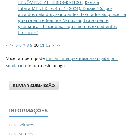
FENÔMENO AUTOBIOGRÁFICO
,
Revista
LiteralMENTE : v. 4 n. 1 (2024): Dossiê "Corpos
atraídos pela dor, semblantes devotados ao prazer: a
guerra entre Marte e Vênus ou, tão somente,
gramáticas do sadomasoquismo nos expedientes
literários"
<<
<
5
6
7
8
9
10
11
12
>
>>
Você também pode
iniciar uma pesquisa avançada por
similaridade
para este artigo.
ENVIAR SUBMISSÃO
INFORMAÇÕES
Para Leitores
Para Autores