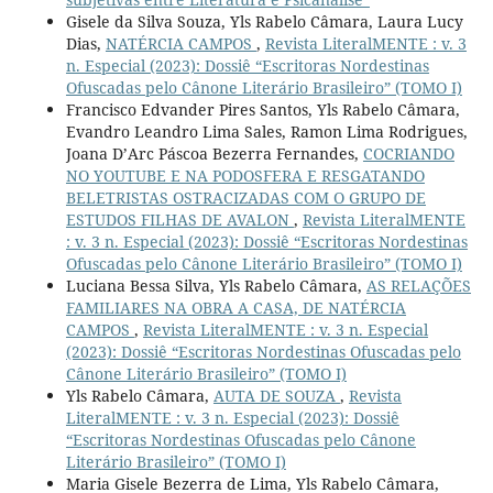
Gisele da Silva Souza, Yls Rabelo Câmara, Laura Lucy
Dias,
NATÉRCIA CAMPOS
,
Revista LiteralMENTE : v. 3
n. Especial (2023): Dossiê “Escritoras Nordestinas
Ofuscadas pelo Cânone Literário Brasileiro” (TOMO I)
Francisco Edvander Pires Santos, Yls Rabelo Câmara,
Evandro Leandro Lima Sales, Ramon Lima Rodrigues,
Joana D’Arc Páscoa Bezerra Fernandes,
COCRIANDO
NO YOUTUBE E NA PODOSFERA E RESGATANDO
BELETRISTAS OSTRACIZADAS COM O GRUPO DE
ESTUDOS FILHAS DE AVALON
,
Revista LiteralMENTE
: v. 3 n. Especial (2023): Dossiê “Escritoras Nordestinas
Ofuscadas pelo Cânone Literário Brasileiro” (TOMO I)
Luciana Bessa Silva, Yls Rabelo Câmara,
AS RELAÇÕES
FAMILIARES NA OBRA A CASA, DE NATÉRCIA
CAMPOS
,
Revista LiteralMENTE : v. 3 n. Especial
(2023): Dossiê “Escritoras Nordestinas Ofuscadas pelo
Cânone Literário Brasileiro” (TOMO I)
Yls Rabelo Câmara,
AUTA DE SOUZA
,
Revista
LiteralMENTE : v. 3 n. Especial (2023): Dossiê
“Escritoras Nordestinas Ofuscadas pelo Cânone
Literário Brasileiro” (TOMO I)
Maria Gisele Bezerra de Lima, Yls Rabelo Câmara,