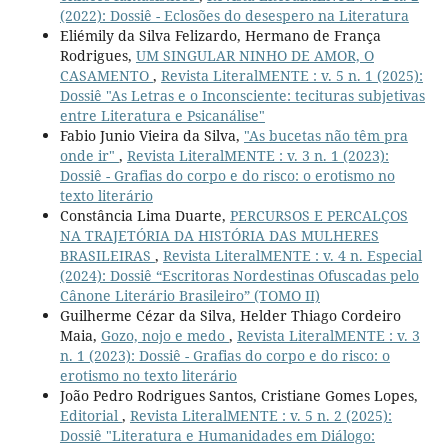
(2022): Dossiê - Eclosões do desespero na Literatura
Eliémily da Silva Felizardo, Hermano de França
Rodrigues,
UM SINGULAR NINHO DE AMOR, O
CASAMENTO
,
Revista LiteralMENTE : v. 5 n. 1 (2025):
Dossiê "As Letras e o Inconsciente: tecituras subjetivas
entre Literatura e Psicanálise"
Fabio Junio Vieira da Silva,
"As bucetas não têm pra
onde ir"
,
Revista LiteralMENTE : v. 3 n. 1 (2023):
Dossiê - Grafias do corpo e do risco: o erotismo no
texto literário
Constância Lima Duarte,
PERCURSOS E PERCALÇOS
NA TRAJETÓRIA DA HISTÓRIA DAS MULHERES
BRASILEIRAS
,
Revista LiteralMENTE : v. 4 n. Especial
(2024): Dossiê “Escritoras Nordestinas Ofuscadas pelo
Cânone Literário Brasileiro” (TOMO II)
Guilherme Cézar da Silva, Helder Thiago Cordeiro
Maia,
Gozo, nojo e medo
,
Revista LiteralMENTE : v. 3
n. 1 (2023): Dossiê - Grafias do corpo e do risco: o
erotismo no texto literário
João Pedro Rodrigues Santos, Cristiane Gomes Lopes,
Editorial
,
Revista LiteralMENTE : v. 5 n. 2 (2025):
Dossiê "Literatura e Humanidades em Diálogo: