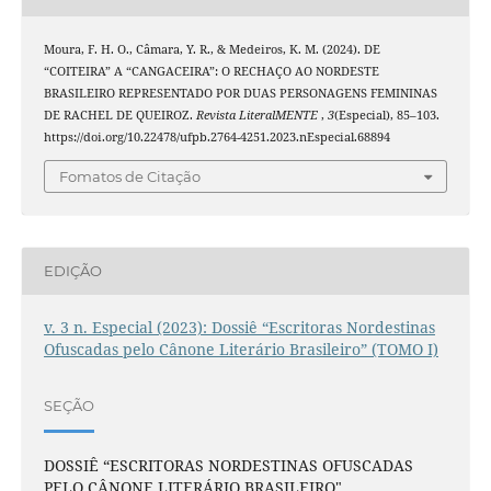
Moura, F. H. O., Câmara, Y. R., & Medeiros, K. M. (2024). DE
“COITEIRA” A “CANGACEIRA”: O RECHAÇO AO NORDESTE
BRASILEIRO REPRESENTADO POR DUAS PERSONAGENS FEMININAS
DE RACHEL DE QUEIROZ.
Revista LiteralMENTE
,
3
(Especial), 85–103.
https://doi.org/10.22478/ufpb.2764-4251.2023.nEspecial.68894
Fomatos de Citação
EDIÇÃO
v. 3 n. Especial (2023): Dossiê “Escritoras Nordestinas
Ofuscadas pelo Cânone Literário Brasileiro” (TOMO I)
SEÇÃO
DOSSIÊ “ESCRITORAS NORDESTINAS OFUSCADAS
PELO CÂNONE LITERÁRIO BRASILEIRO"