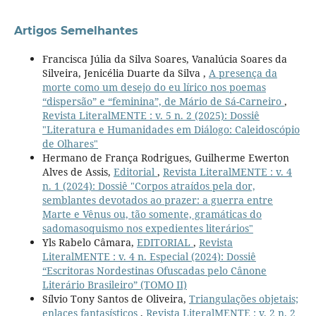
Artigos Semelhantes
Francisca Júlia da Silva Soares, Vanalúcia Soares da
Silveira, Jenicélia Duarte da Silva ,
A presença da
morte como um desejo do eu lírico nos poemas
“dispersão” e “feminina”, de Mário de Sá-Carneiro
,
Revista LiteralMENTE : v. 5 n. 2 (2025): Dossiê
"Literatura e Humanidades em Diálogo: Caleidoscópio
de Olhares"
Hermano de França Rodrigues, Guilherme Ewerton
Alves de Assis,
Editorial
,
Revista LiteralMENTE : v. 4
n. 1 (2024): Dossiê "Corpos atraídos pela dor,
semblantes devotados ao prazer: a guerra entre
Marte e Vênus ou, tão somente, gramáticas do
sadomasoquismo nos expedientes literários"
Yls Rabelo Câmara,
EDITORIAL
,
Revista
LiteralMENTE : v. 4 n. Especial (2024): Dossiê
“Escritoras Nordestinas Ofuscadas pelo Cânone
Literário Brasileiro” (TOMO II)
Sílvio Tony Santos de Oliveira,
Triangulações objetais;
enlaces fantasísticos
,
Revista LiteralMENTE : v. 2 n. 2