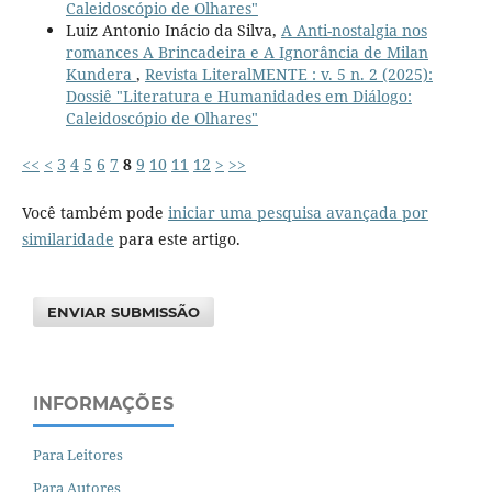
Caleidoscópio de Olhares"
Luiz Antonio Inácio da Silva,
A Anti-nostalgia nos
romances A Brincadeira e A Ignorância de Milan
Kundera
,
Revista LiteralMENTE : v. 5 n. 2 (2025):
Dossiê "Literatura e Humanidades em Diálogo:
Caleidoscópio de Olhares"
<<
<
3
4
5
6
7
8
9
10
11
12
>
>>
Você também pode
iniciar uma pesquisa avançada por
similaridade
para este artigo.
ENVIAR SUBMISSÃO
INFORMAÇÕES
Para Leitores
Para Autores