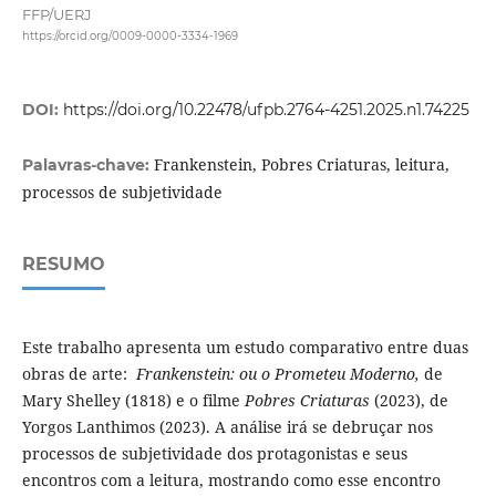
FFP/UERJ
https://orcid.org/0009-0000-3334-1969
DOI:
https://doi.org/10.22478/ufpb.2764-4251.2025.n1.74225
Frankenstein, Pobres Criaturas, leitura,
Palavras-chave:
processos de subjetividade
RESUMO
Este trabalho apresenta um estudo comparativo entre duas
obras de arte:
Frankenstein: ou o Prometeu Moderno,
de
Mary Shelley (1818) e o filme
Pobres Criaturas
(2023), de
Yorgos Lanthimos (2023). A análise irá se debruçar nos
processos de subjetividade dos protagonistas e seus
encontros com a leitura, mostrando como esse encontro