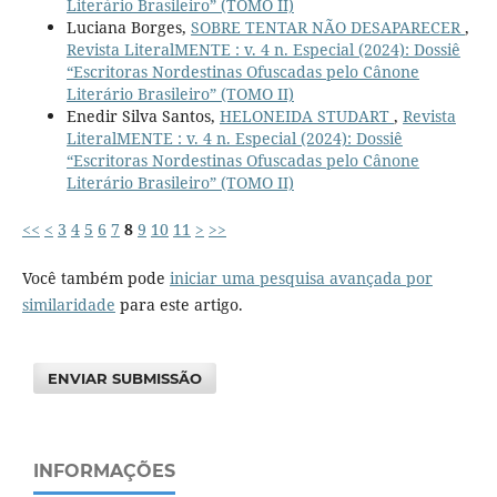
Literário Brasileiro” (TOMO II)
Luciana Borges,
SOBRE TENTAR NÃO DESAPARECER
,
Revista LiteralMENTE : v. 4 n. Especial (2024): Dossiê
“Escritoras Nordestinas Ofuscadas pelo Cânone
Literário Brasileiro” (TOMO II)
Enedir Silva Santos,
HELONEIDA STUDART
,
Revista
LiteralMENTE : v. 4 n. Especial (2024): Dossiê
“Escritoras Nordestinas Ofuscadas pelo Cânone
Literário Brasileiro” (TOMO II)
<<
<
3
4
5
6
7
8
9
10
11
>
>>
Você também pode
iniciar uma pesquisa avançada por
similaridade
para este artigo.
ENVIAR SUBMISSÃO
INFORMAÇÕES