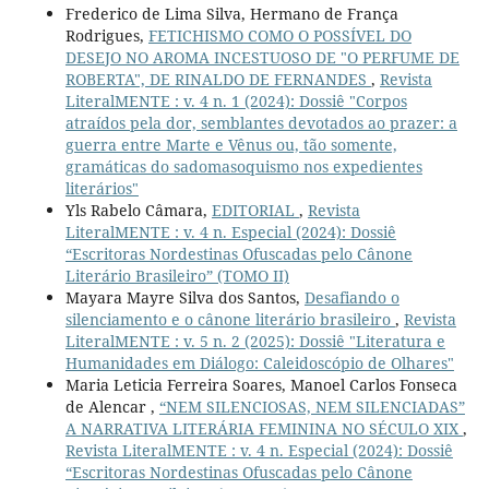
Frederico de Lima Silva, Hermano de França
Rodrigues,
FETICHISMO COMO O POSSÍVEL DO
DESEJO NO AROMA INCESTUOSO DE "O PERFUME DE
ROBERTA", DE RINALDO DE FERNANDES
,
Revista
LiteralMENTE : v. 4 n. 1 (2024): Dossiê "Corpos
atraídos pela dor, semblantes devotados ao prazer: a
guerra entre Marte e Vênus ou, tão somente,
gramáticas do sadomasoquismo nos expedientes
literários"
Yls Rabelo Câmara,
EDITORIAL
,
Revista
LiteralMENTE : v. 4 n. Especial (2024): Dossiê
“Escritoras Nordestinas Ofuscadas pelo Cânone
Literário Brasileiro” (TOMO II)
Mayara Mayre Silva dos Santos,
Desafiando o
silenciamento e o cânone literário brasileiro
,
Revista
LiteralMENTE : v. 5 n. 2 (2025): Dossiê "Literatura e
Humanidades em Diálogo: Caleidoscópio de Olhares"
Maria Leticia Ferreira Soares, Manoel Carlos Fonseca
de Alencar ,
“NEM SILENCIOSAS, NEM SILENCIADAS”
A NARRATIVA LITERÁRIA FEMININA NO SÉCULO XIX
,
Revista LiteralMENTE : v. 4 n. Especial (2024): Dossiê
“Escritoras Nordestinas Ofuscadas pelo Cânone