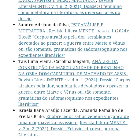
LAURA SANTOS E GILKA MACHADO:
,
Revista
LiteralMENTE : v. 1 n. 2 (2021): Dossiê: O feminino
como metáfora na literatura: as diversas faces do
desejo
Sandro Adriano da Silva,
PSICANÁLISE E
LITERATURA
,
Revista LiteralMENTE : v. 4 n. 1 (2024):
Dossiê "Corpos atraídos pela dor, semblantes
devotados ao prazer: a guerra entre Marte e Vênus
ou, tão somente, gramáticas do sadomasoquismo nos
expedientes literários"
Taís Lima Vieira, Carolina Magaldi,
ANÁLISE DA
CONSTRUÇÃO DA MASCULINIDADE DE BENTINHO
NA OBRA DOM CASMURRO, DE MACHADO DE ASSIS
,
Revista LiteralMENTE : v. 4 n. 1 (2024): Dossiê "Corpos
atraídos pela dor, semblantes devotados ao prazer: a
guerra entre Marte e Vênus ou, tão somente,
gramáticas do sadomasoquismo nos expedientes
literários"
Israela Rana Araújo Lacerda, Amanda Ramalho de
Freitas Brito,
Enobrecedor sabor veneno-vingança de
uma maquiavélica assassina
,
Revista LiteralMENTE :
v. 2 n. 2 (2022): Dossiê - Eclosões do desespero na
Literatura