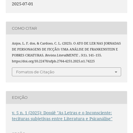
2025-07-01
COMO CITAR
Anjos, L. F. dos, & Cardoso, C. L. (2025). O ATO DE LER NAS JORNADAS
DE PERSONAGENS DE FICÇÃO: UMA ANÁLISE DE FRANKENSTEIN E
POBRES CRIATURAS.
Revista LiteralMENTE
,
5
(1), 141–155.
https://doi.org/10.22478/ufpb.2764-4251.2025.n1.74225
Fomatos de Citação
EDIÇÃO
v. 5 n. 1 (2025): Dossiê "As Letras e o Inconsciente:
tecituras subjetivas entre Literatura e Psicanálise"