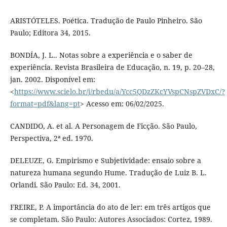
ARISTÓTELES. Poética. Tradução de Paulo Pinheiro. São
Paulo; Editora 34, 2015.
BONDÍA, J. L.. Notas sobre a experiência e o saber de
experiência. Revista Brasileira de Educação, n. 19, p. 20–28,
jan. 2002. Disponível em:
<
https://www.scielo.br/j/rbedu/a/Ycc5QDzZKcYVspCNspZVDxC/?
format=pdf&lang=pt
> Acesso em: 06/02/2025.
CANDIDO, A. et al. A Personagem de Ficção. São Paulo,
Perspectiva, 2ª ed. 1970.
DELEUZE, G. Empirismo e Subjetividade: ensaio sobre a
natureza humana segundo Hume. Tradução de Luiz B. L.
Orlandi. São Paulo: Ed. 34, 2001.
FREIRE, P. A importância do ato de ler: em três artigos que
se completam. São Paulo: Autores Associados: Cortez, 1989.