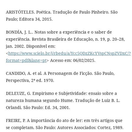
ARISTÓTELES. Poética. Tradução de Paulo Pinheiro. São
Paulo; Editora 34, 2015.
BONDÍA, J. L.. Notas sobre a experiência e o saber de
experiência. Revista Brasileira de Educação, n. 19, p. 20–28,
jan. 2002. Disponível em:
<
https://www.scielo.br/j/rbedu/a/Ycc5QDzZKcYVspCNspZVDxC/?
format=pdf&lang=pt
> Acesso em: 06/02/2025.
CANDIDO, A. et al. A Personagem de Ficção. São Paulo,
Perspectiva, 2ª ed. 1970.
DELEUZE, G. Empirismo e Subjetividade: ensaio sobre a
natureza humana segundo Hume. Tradução de Luiz B. L.
Orlandi. São Paulo: Ed. 34, 2001.
FREIRE, P. A importância do ato de ler: em três artigos que
se completam. São Paulo: Autores Associados: Cortez, 1989.