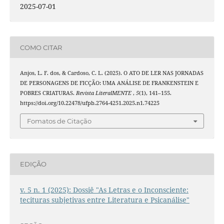
2025-07-01
COMO CITAR
Anjos, L. F. dos, & Cardoso, C. L. (2025). O ATO DE LER NAS JORNADAS
DE PERSONAGENS DE FICÇÃO: UMA ANÁLISE DE FRANKENSTEIN E
POBRES CRIATURAS.
Revista LiteralMENTE
,
5
(1), 141–155.
https://doi.org/10.22478/ufpb.2764-4251.2025.n1.74225
Fomatos de Citação
EDIÇÃO
v. 5 n. 1 (2025): Dossiê "As Letras e o Inconsciente:
tecituras subjetivas entre Literatura e Psicanálise"