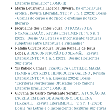
Literário Brasileiro” (TOMO II)
Maria Leuzivânia Lacerda Oliveira,
Da embriaguez
erótica
,
Revista LiteralMENTE : v. 3 n. 1 (2023): Dossiê
- Grafias do corpo e do risco: o erotismo no texto
literário
Jacqueline dos Santos Souza,
O FRACASSO DA
NORMATIZAÇÃO
,
Revista LiteralMENTE : v. 5 n. 1
(2025): Dossiê "As Letras e o Inconsciente: tecituras
subjetivas entre Literatura e Psicanálise"
Natália Oliveira Moura, Bruna Rafaelle de Jesus
Lopes,
A DESCONSTRUÇÃO DO SER-MÃE
,
Revista
LiteralMENTE : v. 1 n. 1 (2021): Dossiê: Horizontes
Subjetivos
Yls Rabelo Câmara,
FRANCISCA CLOTILDE, MARIA
FIRMINA DOS REIS E HENRIQUETA GALENO
,
Revista
LiteralMENTE : v. 4 n. Especial (2024): Dossiê
“Escritoras Nordestinas Ofuscadas pelo Cânone
Literário Brasileiro” (TOMO II)
Giovana de Castro Cavalcante Serafini,
A FUNÇÃO DA
ESCRITA EM DIAS DE ABANDONO, DE ELENA
FERRANTE
,
Revista LiteralMENTE : v. 5 n. 1 (2025):
Dossiê "As Letras e o Inconsciente: tecituras subjetivas