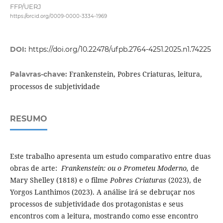
FFP/UERJ
https://orcid.org/0009-0000-3334-1969
DOI:
https://doi.org/10.22478/ufpb.2764-4251.2025.n1.74225
Frankenstein, Pobres Criaturas, leitura,
Palavras-chave:
processos de subjetividade
RESUMO
Este trabalho apresenta um estudo comparativo entre duas
obras de arte:
Frankenstein: ou o Prometeu Moderno,
de
Mary Shelley (1818) e o filme
Pobres Criaturas
(2023), de
Yorgos Lanthimos (2023). A análise irá se debruçar nos
processos de subjetividade dos protagonistas e seus
encontros com a leitura, mostrando como esse encontro