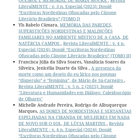
QUEIROZ E MEMORIAL DE MARIA MOURA
,
Revista
LiteralMENTE : v. 3 n. Especial (2023): Dossiê
“Escritoras Nordestinas Ofuscadas pelo Cânone
Literário Brasileiro” (TOMO I)
Yls Rabelo Câmara,
MEMÓRIA DAS PAREDES,
SUPERSTIÇÕES NORDESTINAS E MALDIÇÕES
FAMILIARES NO AMBIENTE MÍSTICO DE A CASA, DE
NATÉRCIA CAMPOS
,
Revista LiteralMENTE : v. 4 n.
Especial (2024): Dossiê “Escritoras Nordestinas
Ofuscadas pelo Cânone Literário Brasileiro” (TOMO II)
Francisca Júlia da Silva Soares, Vanalúcia Soares da
Silveira, Jenicélia Duarte da Silva ,
A presença da
morte como um desejo do eu lírico nos poemas
“dispersão” e “feminina”, de Mário de Sá-Carneiro
,
Revista LiteralMENTE : v. 5 n. 2 (2025): Dossiê
"Literatura e Humanidades em Diálogo: Caleidoscópio
de Olhares"
Michelle Andrade Pereira, Rodrigo de Albuquerque
Marques,
AS DORES DE NORDESTINAS E SERTANEJAS
ESPELHADAS NA CIRANDA DE MULHERES EM NADA
DE NOVO SOB O SOL, DE LÚCIA MARTINS
,
Revista
LiteralMENTE : v. 4 n. Especial (2024): Dossiê
“Escritoras Nordestinas Ofuscadas pelo Cânone