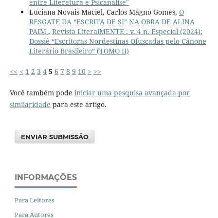
entre Literatura e Psicanálise"
Luciana Novais Maciel, Carlos Magno Gomes,
O
RESGATE DA “ESCRITA DE SI” NA OBRA DE ALINA
PAIM
,
Revista LiteralMENTE : v. 4 n. Especial (2024):
Dossiê “Escritoras Nordestinas Ofuscadas pelo Cânone
Literário Brasileiro” (TOMO II)
<<
<
1
2
3
4
5
6
7
8
9
10
>
>>
Você também pode
iniciar uma pesquisa avançada por
similaridade
para este artigo.
ENVIAR SUBMISSÃO
INFORMAÇÕES
Para Leitores
Para Autores