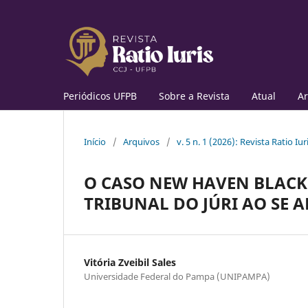
Periódicos UFPB
Sobre a Revista
Atual
Ar
Início
/
Arquivos
/
v. 5 n. 1 (2026): Revista Ratio Iur
O CASO NEW HAVEN BLACK
TRIBUNAL DO JÚRI AO SE 
Vitória Zveibil Sales
Universidade Federal do Pampa (UNIPAMPA)