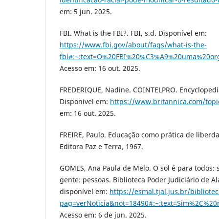
em: 5 jun. 2025.
FBI. What is the FBI?. FBI, s.d. Disponível em:
https://www.fbi.gov/about/faqs/what-is-the-
fbi#:~:text=O%20FBI%20%C3%A9%20uma%20or
Acesso em: 16 out. 2025.
FREDERIQUE, Nadine. COINTELPRO. Encyclopedia 
Disponível em:
https://www.britannica.com/to
em: 16 out. 2025.
FREIRE, Paulo. Educação como prática de liberda
Editora Paz e Terra, 1967.
GOMES, Ana Paula de Melo. O sol é para todos: s
gente: pessoas. Biblioteca Poder Judiciário de Al
disponível em:
https://esmal.tjal.jus.br/bibliote
pag=verNoticia&not=18490#:~:text=Sim%2C%
Acesso em: 6 de jun. 2025.