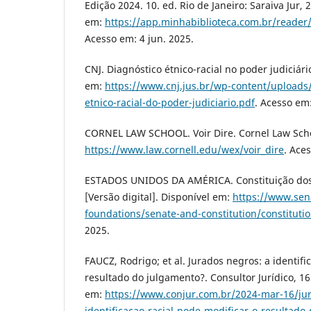
Edição 2024. 10. ed. Rio de Janeiro: Saraiva Jur, 
em:
https://app.minhabiblioteca.com.br/reade
Acesso em: 4 jun. 2025.
CNJ. Diagnóstico étnico-racial no poder judiciári
em:
https://www.cnj.jus.br/wp-content/uploads
etnico-racial-do-poder-judiciario.pdf
. Acesso em:
CORNEL LAW SCHOOL. Voir Dire. Cornel Law Schoo
https://www.law.cornell.edu/wex/voir_dire
. Ace
ESTADOS UNIDOS DA AMÉRICA. Constituição dos 
[Versão digital]. Disponível em:
https://www.sen
foundations/senate-and-constitution/constituti
2025.
FAUCZ, Rodrigo; et al. Jurados negros: a identif
resultado do julgamento?. Consultor Jurídico, 16
em:
https://www.conjur.com.br/2024-mar-16/ju
identificacao-racial-pode-modificar-o-resultado