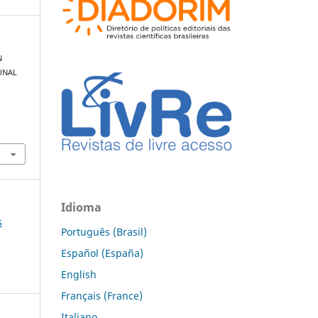
N
UNAL
Idioma
s
Português (Brasil)
Español (España)
English
Français (France)
Italiano