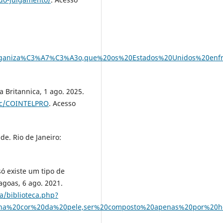
ganiza%C3%A7%C3%A3o,que%20os%20Estados%20Unidos%20enf
Britannica, 1 ago. 2025.
pic/COINTELPRO
. Acesso
de. Rio de Janeiro:
ó existe um tipo de
agoas, 6 ago. 2021.
ca/biblioteca.php?
20na%20cor%20da%20pele,ser%20composto%20apenas%20por%20