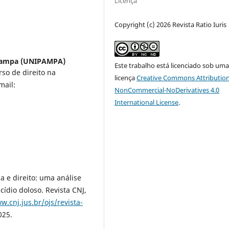
Licença
Copyright (c) 2026 Revista Ratio Iuris
 Pampa (UNIPAMPA)
Este trabalho está licenciado sob um
so de direito na
licença
Creative Commons Attribution
mail:
NonCommercial-NoDerivatives 4.0
International License
.
.
 e direito: uma análise
ídio doloso. Revista CNJ,
w.cnj.jus.br/ojs/revista-
025.