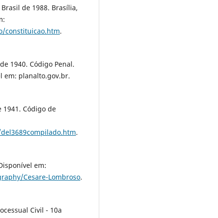
Brasil de 1988. Brasília,
m:
ao/constituicao.htm
.
 de 1940. Código Penal.
l em: planalto.gov.br.
e 1941. Código de
ei/del3689compilado.htm
.
Disponível em:
ography/Cesare-Lombroso
.
cessual Civil - 10a