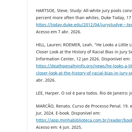
HARTSOE, Steve. Study: All-white jury pools conv
percent more often than whites. Duke Today, 17 
https://today.duke.edu/2012/04/jurystudy#:
Acesso em 7 abr. 2026.
HILL, Lauren; ROEMER, Leah. “He Looks a Little L
Closer Look at the History of Racial Bias in Jury 
Information Center, 12 jan 2026. Disponível em:
https://deathpenaltyinfo.org/news/he-looks-a-lit
closer-look-at-the-history-of-racial-bias-in-jury-s
abr. 2026.
LEE, Harper. O sol é para todos. Rio de Janeiro: 
MARCÃO, Renato. Curso de Processo Penal. 19. ed
Jur, 2024. E-book. Disponível em:
https://app.minhabiblioteca.com.br/reader/bo
Acesso em: 4 jun. 2025.