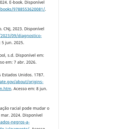
2024. E-book. Disponível
r/books/9788553620081/
.
o. CNJ, 2023. Disponível
/2023/09/diagnostico-
 5 jun. 2025.
l, s.d. Disponível em:
sso em: 7 abr. 2026.
Estados Unidos. 1787.
ate.gov/about/origins-
on.htm
. Acesso em: 8 jun.
icação racial pode mudar o
 mar. 2024. Disponível
rados-negros-a-
-do-julgamento/
. Acesso