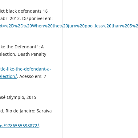
ict black defendants 16
abr. 2012. Disponível em:
~:text=%2D%2D%20When%20the%20jury%20pool,less%20than%205%
ike the Defendant”: A
Selection. Death Penalty
tle-like-the-defendant-a-
election/
. Acesso em: 7
José Olympio, 2015.
. Rio de Janeiro: Saraiva
oks/9786555598872/
.