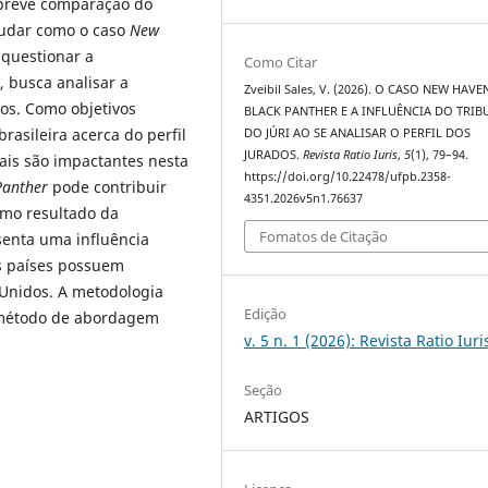
 breve comparação do
tudar como o caso
New
 questionar a
Como Citar
, busca analisar a
Zveibil Sales, V. (2026). O CASO NEW HAVE
ados. Como objetivos
BLACK PANTHER E A INFLUÊNCIA DO TRIB
rasileira acerca do perfil
DO JÚRI AO SE ANALISAR O PERFIL DOS
JURADOS.
Revista Ratio Iuris
,
5
(1), 79–94.
ciais são impactantes nesta
https://doi.org/10.22478/ufpb.2358-
Panther
pode contribuir
4351.2026v5n1.76637
omo resultado da
Fomatos de Citação
senta uma influência
os países possuem
s Unidos. A metodologia
Edição
 o método de abordagem
v. 5 n. 1 (2026): Revista Ratio Iuri
Seção
ARTIGOS