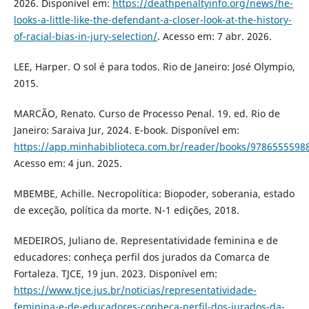
2026. Disponível em:
https://deathpenaltyinfo.org/news/he-
looks-a-little-like-the-defendant-a-closer-look-at-the-history-
of-racial-bias-in-jury-selection/
. Acesso em: 7 abr. 2026.
LEE, Harper. O sol é para todos. Rio de Janeiro: José Olympio,
2015.
MARCÃO, Renato. Curso de Processo Penal. 19. ed. Rio de
Janeiro: Saraiva Jur, 2024. E-book. Disponível em:
https://app.minhabiblioteca.com.br/reader/books/9786555598
Acesso em: 4 jun. 2025.
MBEMBE, Achille. Necropolítica: Biopoder, soberania, estado
de exceção, política da morte. N-1 edições, 2018.
MEDEIROS, Juliano de. Representatividade feminina e de
educadores: conheça perfil dos jurados da Comarca de
Fortaleza. TJCE, 19 jun. 2023. Disponível em:
https://www.tjce.jus.br/noticias/representatividade-
feminina-e-de-educadores-conheca-perfil-dos-jurados-da-