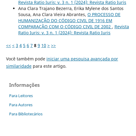
Revista Ratio Iuris: v. 3 n. 1 (2024): Revista Ratio Iuris
Ana Clara Trajano Bezerra, Erika Mylene dos Santos
Sousa, Ana Clara Vieira Abrantes,
O PROCESSO DE
HUMANIZAÇÃO DO CÓDIGO CIVIL DE 1916 EM
COMPARAÇÃO COM O CÓDIGO CIVIL DE 2002
,
Revista
Ratio Iuris: v. 3 n. 1 (2024): Revista Ratio Iuris
<<
<
3
4
5
6
7
8
9
10
>
>>
Você também pode
iniciar uma pesquisa avançada por
similaridade
para este artigo.
Informações
Para Leitores
Para Autores
Para Bibliotecários