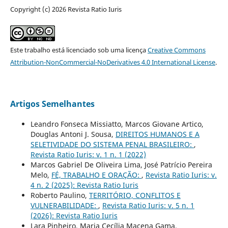
Copyright (c) 2026 Revista Ratio Iuris
Este trabalho está licenciado sob uma licença
Creative Commons
Attribution-NonCommercial-NoDerivatives 4.0 International License
.
Artigos Semelhantes
Leandro Fonseca Missiatto, Marcos Giovane Artico,
Douglas Antoni J. Sousa,
DIREITOS HUMANOS E A
SELETIVIDADE DO SISTEMA PENAL BRASILEIRO:
,
Revista Ratio Iuris: v. 1 n. 1 (2022)
Marcos Gabriel De Oliveira Lima, José Patrício Pereira
Melo,
FÉ, TRABALHO E ORAÇÃO:
,
Revista Ratio Iuris: v.
4 n. 2 (2025): Revista Ratio Iuris
Roberto Paulino,
TERRITÓRIO, CONFLITOS E
VULNERABILIDADE:
,
Revista Ratio Iuris: v. 5 n. 1
(2026): Revista Ratio Iuris
Lara Pinheiro, Maria Cecília Macena Gama,