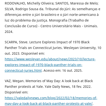
RODOVALHO, Michelly Oliveira; SANTOS, Maressa de Melo;
SILVA, Rodrigo Sousa da. Tribunal do Júri: As semelhanças e
diferenças entre o júri brasileiro e o júri norte-americano à
luz do problema da justiça. Monografia (Trabalho de
Conclusão de Curso) - Centro Universitário Mais - Unimais.
2024.
SCARPA, Steve. Lecture Explores Impact of 1970 Black
Panther Trials on Connecticut Juries. Wesleyan University, 10
out. 2023. Disponível em:
https://www.wesleyan.edu/about/news/2023/10/lecture-
explores-impact-of-1970-black-panther-trials-on-
connecticut-juries.html
. Acesso em: 16 out. 2025.
VAZ, Megan. Memories of May Day: A look back at Black
Panther protests at Yale. Yale Daily News, 18 fev. 2022.
Disponível em:
https://yaledailynews.com/blog/2022/02/18/memories-of-
may-day-a-look-back-at-black-panther-protests-at-yale/
.