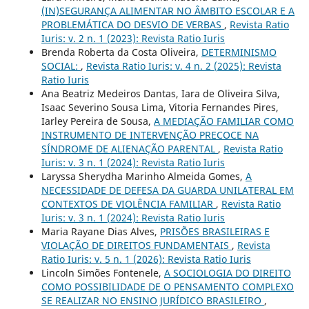
(IN)SEGURANÇA ALIMENTAR NO ÂMBITO ESCOLAR E A
PROBLEMÁTICA DO DESVIO DE VERBAS
,
Revista Ratio
Iuris: v. 2 n. 1 (2023): Revista Ratio Iuris
Brenda Roberta da Costa Oliveira,
DETERMINISMO
SOCIAL:
,
Revista Ratio Iuris: v. 4 n. 2 (2025): Revista
Ratio Iuris
Ana Beatriz Medeiros Dantas, Iara de Oliveira Silva,
Isaac Severino Sousa Lima, Vitoria Fernandes Pires,
Iarley Pereira de Sousa,
A MEDIAÇÃO FAMILIAR COMO
INSTRUMENTO DE INTERVENÇÃO PRECOCE NA
SÍNDROME DE ALIENAÇÃO PARENTAL
,
Revista Ratio
Iuris: v. 3 n. 1 (2024): Revista Ratio Iuris
Laryssa Sherydha Marinho Almeida Gomes,
A
NECESSIDADE DE DEFESA DA GUARDA UNILATERAL EM
CONTEXTOS DE VIOLÊNCIA FAMILIAR
,
Revista Ratio
Iuris: v. 3 n. 1 (2024): Revista Ratio Iuris
Maria Rayane Dias Alves,
PRISÕES BRASILEIRAS E
VIOLAÇÃO DE DIREITOS FUNDAMENTAIS
,
Revista
Ratio Iuris: v. 5 n. 1 (2026): Revista Ratio Iuris
Lincoln Simões Fontenele,
A SOCIOLOGIA DO DIREITO
COMO POSSIBILIDADE DE O PENSAMENTO COMPLEXO
SE REALIZAR NO ENSINO JURÍDICO BRASILEIRO
,