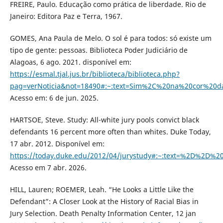
FREIRE, Paulo. Educação como prática de liberdade. Rio de
Janeiro: Editora Paz e Terra, 1967.
GOMES, Ana Paula de Melo. O sol é para todos: só existe um
tipo de gente: pessoas. Biblioteca Poder Judiciário de
Alagoas, 6 ago. 2021. disponível em:
https://esmal.tjal.jus.br/biblioteca/biblioteca.php?
pag=verNoticia&not=18490#:~:text=Sim%2C%20na%20cor%2
Acesso em: 6 de jun. 2025.
HARTSOE, Steve. Study: All-white jury pools convict black
defendants 16 percent more often than whites. Duke Today,
17 abr. 2012. Disponível em:
https://today.duke.edu/2012/04/jurystudy#:~:text=%2D%2D
Acesso em 7 abr. 2026.
HILL, Lauren; ROEMER, Leah. “He Looks a Little Like the
Defendant”: A Closer Look at the History of Racial Bias in
Jury Selection. Death Penalty Information Center, 12 jan