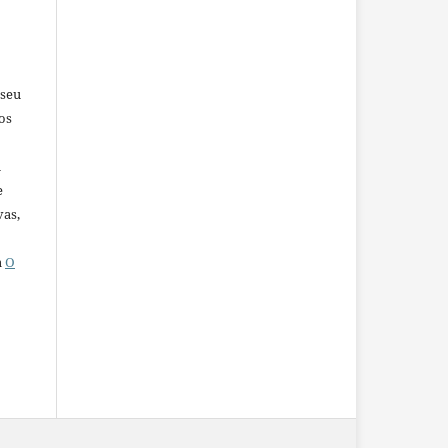
 seu
os
u
e
vas,
a
O