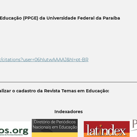
Educação (PPGE) da Universidade Federal da Paraíba
r/citations?user=06
hIutwAAAAJ&hl=pt-BR
________________________________________________________________
lizar o cadastro da Revista Temas em Educação:
Indexadores