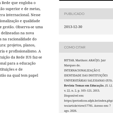
m Rede que engloba o
o superior e de metas,
PUBLICADO
era internacional. Nesse
ionalização e qualidade
2013-12-30
 de gestão. Observa-se uma
m delineadas na nova
a na racionalidade do
ura: projetos, planos,
COMO CITAR
ria e profissionalismo. A
tuição da Rede IUS faz-se
BITTAR, Mariluce; ARAÚJO, Jair
onal para a educação
Marques de.
ituições e de
INTERNACIONALIZAÇÃO E
tão na qual tem papel
IDENTIDADE DAS INSTITUIÇÕES
UNIVERSITÁRIAS SALESIANAS (IUS).
Revista Temas em Educação
,
[S. l.]
,
v. 22, n. 2, p. 103–121, 2013.
Disponível em:
https://periodicos.ufpb.br/index.php/
teo/article/view/17781. Acesso em: 7
ago. 2026.