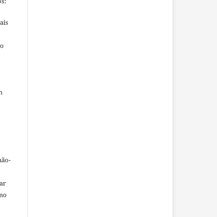
s:
ais
ho
m
não-
car
omo