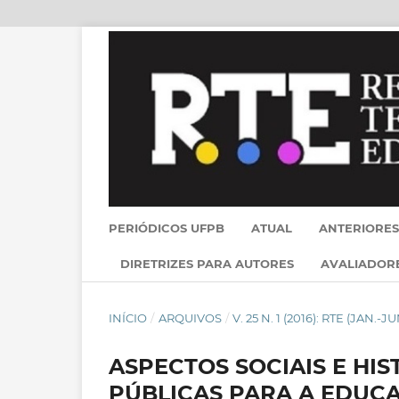
PERIÓDICOS UFPB
ATUAL
ANTERIORES
DIRETRIZES PARA AUTORES
AVALIADOR
INÍCIO
/
ARQUIVOS
/
V. 25 N. 1 (2016): RTE (JAN.-JU
ASPECTOS SOCIAIS E HIS
PÚBLICAS PARA A EDUCA