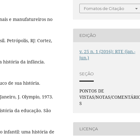
Fomatos de Citação
anais e manufatureiros no
EDIÇÃO
l. Petrópolis, RJ: Cortez,
v. 25 n. 1 (2016): RTE (jan.-
jun.)
história da infância.
SEÇÃO
co de sua história.
PONTOS DE
Janeiro, J. Olympio, 1973.
VISTAS/NOTAS/COMENTÁRI
S
história da educação. São
LICENÇA
 infantil: uma história de