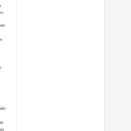
a
s:
ais
ho
m
não-
car
omo