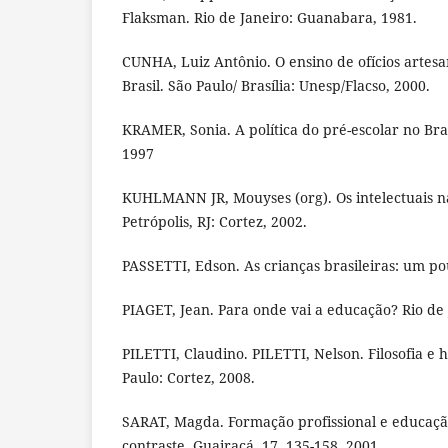
Flaksman. Rio de Janeiro: Guanabara, 1981.
CUNHA, Luiz Antônio. O ensino de ofícios artes
Brasil. São Paulo/ Brasília: Unesp/Flacso, 2000.
KRAMER, Sonia. A política do pré-escolar no Brasi
1997
KUHLMANN JR, Mouyses (org). Os intelectuais na 
Petrópolis, RJ: Cortez, 2002.
PASSETTI, Edson. As crianças brasileiras: um pou
PIAGET, Jean. Para onde vai a educação? Rio de 
PILETTI, Claudino. PILETTI, Nelson. Filosofia e 
Paulo: Cortez, 2008.
SARAT, Magda. Formação profissional e educação
contraste. Guairacá, 17, 135-158, 2001.