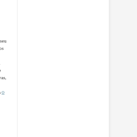
 seu
os
u
e
vas,
a
O