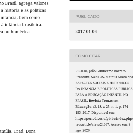
no Brasil, agrega valores
a história e as políticas
PUBLICADO
 infância, bem como
à infância brasileira.
2017-01-06
ea ou homérica.
COMO CITAR
RICIERI, João Guilherme Barreto
Prandini; SANTOS, Mateus Mioto dos
ASPECTOS SOCIAIS E HISTÓRICOS
DA INFANCIA E POLÍTICAS PÚBLICA
PARA A EDUCAÇÃO INFÂNTIL NO
BRASIL.
Revista Temas em
Educação
,
[S. l.]
, v. 25, n. 1, p. 174–
183, 2017. Disponível em:
https://periodicos.ufpb.br/index.php/
teo/article/view/24567. Acesso em: 9
família. Trad. Dora
ago. 2026.