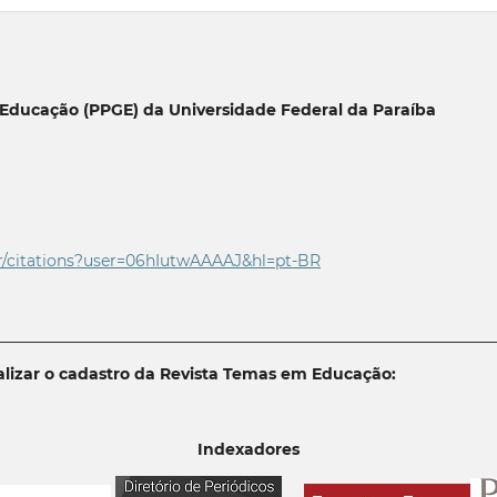
Educação (PPGE) da Universidade Federal da Paraíba
r/citations?user=06
hIutwAAAAJ&hl=pt-BR
________________________________________________________________
lizar o cadastro da Revista Temas em Educação:
Indexadores