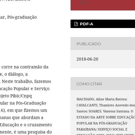
lar, Pós-graduação
PDF-A
PUBLICADO
2018-06-20
r corre na contramão da
, o diálogo, a
s. Neste trabalho, fazemos
COMO CITAR
ucação Popular e Serviço
ojeto Pibic/Cnpq
MACHADO, Aline Maria Batista;
pular na Pós-Graduação
CAVALCANTI, Thamires Azevedo do
016), em que fizemos um
Santos; SOARES, Vanessa Santana. O
aibanas que abordam a
ESTADO DA ARTE SOBRE EDUCAÇÃ
POPULAR NA PÓS-GRADUAÇÃO
e Educação e o cruzamento
PARAIBANA: SERVIÇO SOCIAL E
mente, é uma pesquisa do