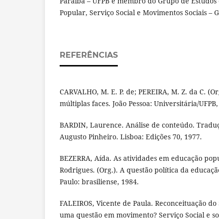
Paraíba – UFPB e membro do Grupo de Estudos 
Popular, Serviço Social e Movimentos Sociais –
REFERÊNCIAS
CARVALHO, M. E. P. de; PEREIRA, M. Z. da C. (Or
múltiplas faces. João Pessoa: Universitária/UFPB,
BARDIN, Laurence. Análise de conteúdo. Traduç
Augusto Pinheiro. Lisboa: Edições 70, 1977.
BEZERRA, Aída. As atividades em educação popu
Rodrigues. (Org.). A questão política da educaçã
Paulo: brasiliense, 1984.
FALEIROS, Vicente de Paula. Reconceituação do S
uma questão em movimento? Serviço Social e soc