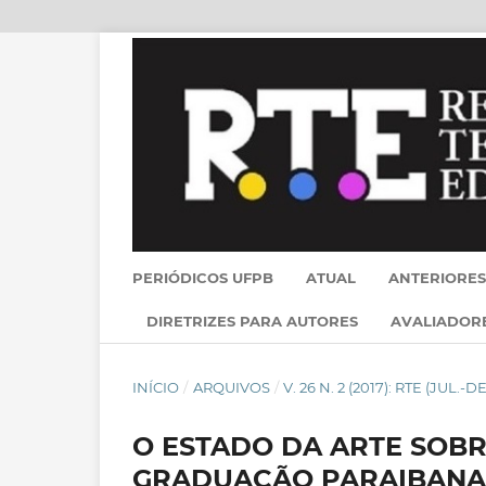
PERIÓDICOS UFPB
ATUAL
ANTERIORES
DIRETRIZES PARA AUTORES
AVALIADOR
INÍCIO
/
ARQUIVOS
/
V. 26 N. 2 (2017): RTE (JUL.-DE
O ESTADO DA ARTE SOB
GRADUAÇÃO PARAIBANA: