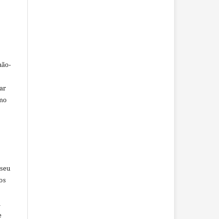
não-
car
omo
 seu
os
u
e