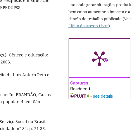
e Pesquisas em Educação
isso pode gerar alterações produti
 GEPEDUPSS.
bem como aumentar o impacto e a
citação do trabalho publicado (Vej
Efeito do Acesso Livre
).
gs.). Gênero e educação:
 2003.
ão de Luís Antero Reto e
Captures
Readers:
1
lar. In: BRANDÃO, Carlos
-
see details
o popular. 4. ed. São
erviço Social no Brasil:
iedade n° 84. p. 21-36.