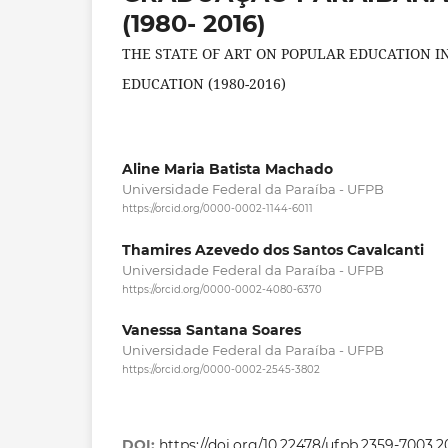
(1980- 2016)
THE STATE OF ART ON POPULAR EDUCATION I
EDUCATION (1980-2016)
Aline Maria Batista Machado
Universidade Federal da Paraíba - UFPB
https://orcid.org/0000-0002-1144-6011
Thamires Azevedo dos Santos Cavalcanti
Universidade Federal da Paraíba - UFPB
https://orcid.org/0000-0002-4080-6370
Vanessa Santana Soares
Universidade Federal da Paraíba - UFPB
https://orcid.org/0000-0002-2545-3802
DOI:
https://doi.org/10.22478/ufpb.2359-7003.