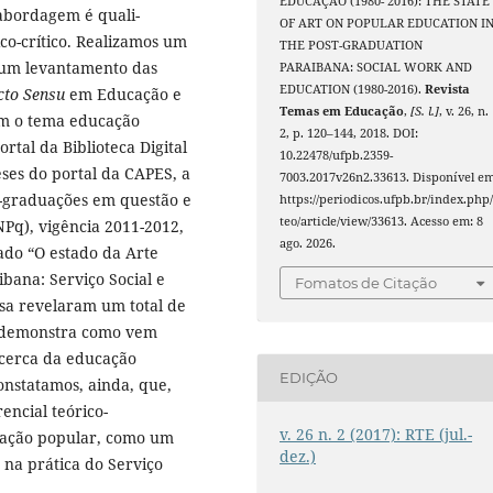
EDUCAÇÃO (1980- 2016): THE STATE
 abordagem é quali-
OF ART ON POPULAR EDUCATION I
co-crítico. Realizamos um
THE POST-GRADUATION
s um levantamento das
PARAIBANA: SOCIAL WORK AND
EDUCATION (1980-2016).
Revista
cto Sensu
em Educação e
Temas em Educação
,
[S. l.]
, v. 26, n.
am o tema educação
2, p. 120–144, 2018. DOI:
rtal da Biblioteca Digital
10.22478/ufpb.2359-
teses do portal da CAPES, a
7003.2017v26n2.33613. Disponível em
ós-graduações em questão e
https://periodicos.ufpb.br/index.php/
teo/article/view/33613. Acesso em: 8
CNPq), vigência 2011-2012,
ago. 2026.
ado “O estado da Arte
bana: Serviço Social e
Fomatos de Citação
isa revelaram um total de
o demonstra como vem
acerca da educação
EDIÇÃO
onstatamos, ainda, que,
ncial teórico-
v. 26 n. 2 (2017): RTE (jul.-
ucação popular, como um
dez.)
 na prática do Serviço