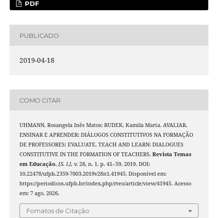
PDF
PUBLICADO
2019-04-18
COMO CITAR
UHMANN, Rosangela Inês Matos; RUDEK, Kamila Maria. AVALIAR,
ENSINAR E APRENDER: DIÁLOGOS CONSTITUTIVOS NA FORMAÇÃO
DE PROFESSORES: EVALUATE, TEACH AND LEARN: DIALOGUES
CONSTITUTIVE IN THE FORMATION OF TEACHERS.
Revista Temas
em Educação
,
[S. l.]
, v. 28, n. 1, p. 41–59, 2019. DOI:
10.22478/ufpb.2359-7003.2019v28n1.41945. Disponível em:
https://periodicos.ufpb.br/index.php/rteo/article/view/41945. Acesso
em: 7 ago. 2026.
Fomatos de Citação