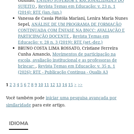
Gusmão,
ENSINO SUPERIOR E RACIONALIDADES DO
SUJEITO
,
Revista Temas em Educação: v. 23 n. 1
(2014): RTE (jan.-jun.)
Vanessa de Cassia Pistóia Mariani, Lenira Maria Nunes
Sepel,
ANÁLISE DE UM PROGRAMA DE FORMAÇÃO
CONTINUADA COM ÊNFASE NA BNCC: AVALIAÇÃO E
PARTICIPAÇÃO DOCENTE
,
Revista Temas em
Educação: v. 28 n. 3 (2019): RTE (set.-dez.)
BRUNO COSTA LIMA ROSSATO, Cristiane Ferreira
Cunha Amancio,
Movimentos de participação na
escola, avaliação institucional e as professoras de
brincar:
,
Revista Temas em Educação: v. 35 n. 1
(2026): RTE - Publicação Contínua - Qualis A3
1
2
3
4
5
6
7
8
9
10
11
12
13
14
15
>
>>
Você também pode
iniciar uma pesquisa avançada por
similaridade
para este artigo.
IDIOMA