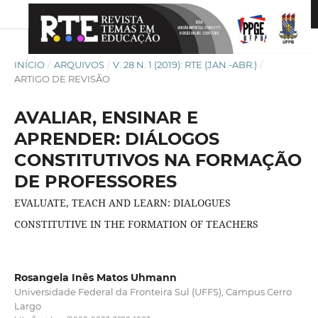
INÍCIO
/
ARQUIVOS
/
V. 28 N. 1 (2019): RTE (JAN.-ABR.)
/
ARTIGO DE REVISÃO
AVALIAR, ENSINAR E
APRENDER: DIÁLOGOS
CONSTITUTIVOS NA FORMAÇÃO
DE PROFESSORES
EVALUATE, TEACH AND LEARN: DIALOGUES
CONSTITUTIVE IN THE FORMATION OF TEACHERS
Rosangela Inês Matos Uhmann
Universidade Federal da Fronteira Sul (UFFS), Campus Cerro
Largo