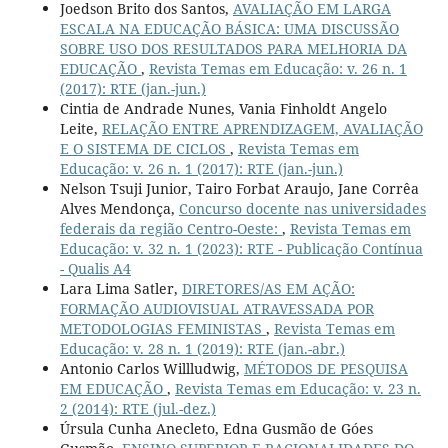
Joedson Brito dos Santos,
AVALIAÇÃO EM LARGA
ESCALA NA EDUCAÇÃO BÁSICA: UMA DISCUSSÃO
SOBRE USO DOS RESULTADOS PARA MELHORIA DA
EDUCAÇÃO
,
Revista Temas em Educação: v. 26 n. 1
(2017): RTE (jan.-jun.)
Cintia de Andrade Nunes, Vania Finholdt Angelo
Leite,
RELAÇÃO ENTRE APRENDIZAGEM, AVALIAÇÃO
E O SISTEMA DE CICLOS
,
Revista Temas em
Educação: v. 26 n. 1 (2017): RTE (jan.-jun.)
Nelson Tsuji Junior, Tairo Forbat Araujo, Jane Corrêa
Alves Mendonça,
Concurso docente nas universidades
federais da região Centro-Oeste:
,
Revista Temas em
Educação: v. 32 n. 1 (2023): RTE - Publicação Contínua
- Qualis A4
Lara Lima Satler,
DIRETORES/AS EM AÇÃO:
FORMAÇÃO AUDIOVISUAL ATRAVESSADA POR
METODOLOGIAS FEMINISTAS
,
Revista Temas em
Educação: v. 28 n. 1 (2019): RTE (jan.-abr.)
Antonio Carlos Willludwig,
MÉTODOS DE PESQUISA
EM EDUCAÇÃO
,
Revista Temas em Educação: v. 23 n.
2 (2014): RTE (jul.-dez.)
Úrsula Cunha Anecleto, Edna Gusmão de Góes