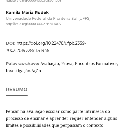
http://orcid.org/0000-0003-3820-1003
Kamila Maria Rudek
Universidade Federal da Fronteira Sul (UFFS)
http://orcid.org/0000-0002-9355-5077
DOI:
https://doi.org/10.22478/ufpb.2359-
7003.2019v28n1.41945
Avaliação, Prova, Encontros Formativos,
Palavras-chave:
Investigação-Ação
RESUMO
Pensar na avaliação escolar como parte intrínseca do
processo de ensinar e aprender requer entender alguns
limites e possibilidades que perpassam o contexto