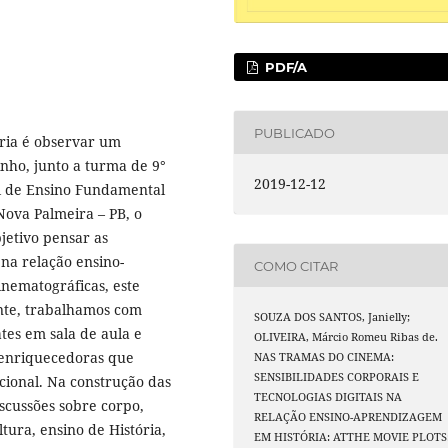
PDF/A
PUBLICADO
ria é observar um
inho, junto a turma de 9°
2019-12-12
l de Ensino Fundamental
Nova Palmeira – PB, o
jetivo pensar as
s na relação ensino-
COMO CITAR
inematográficas, este
nte, trabalhamos com
SOUZA DOS SANTOS, Janielly;
ates em sala de aula e
OLIVEIRA, Márcio Romeu Ribas de.
 enriquecedoras que
NAS TRAMAS DO CINEMA:
SENSIBILIDADES CORPORAIS E
cional. Na construção das
TECNOLOGIAS DIGITAIS NA
scussões sobre corpo,
RELAÇÃO ENSINO-APRENDIZAGEM
ltura, ensino de História,
EM HISTÓRIA: ATTHE MOVIE PLOTS