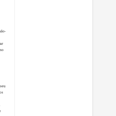
não-
car
omo
 seu
os
u
e