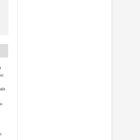
S
a
s:
ais
ho
m