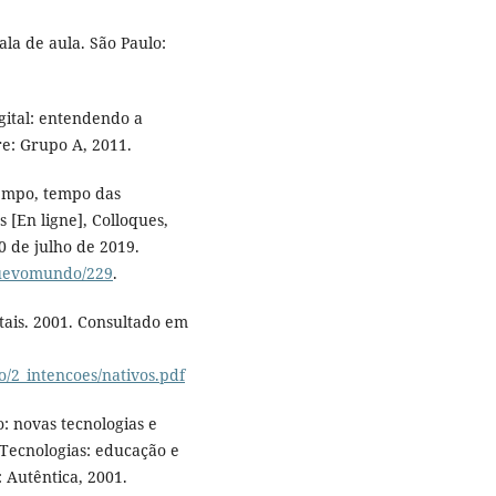
a de aula. São Paulo:
gital: entendendo a
re: Grupo A, 2011.
tempo, tempo das
[En ligne], Colloques,
0 de julho de 2019.
/nuevomundo/229
.
itais. 2001. Consultado em
/2_intencoes/nativos.pdf
: novas tecnologias e
 Tecnologias: educação e
 Autêntica, 2001.