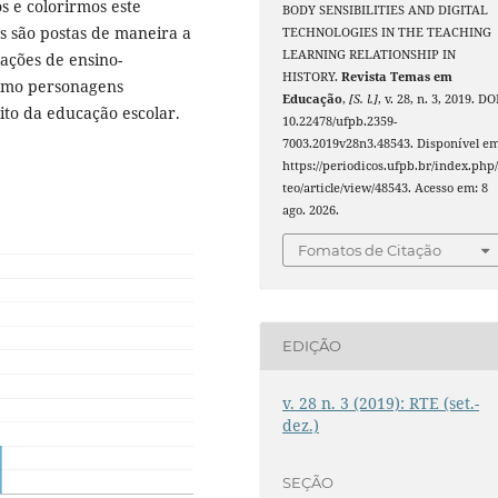
s e colorirmos este
BODY SENSIBILITIES AND DIGITAL
s são postas de maneira a
TECHNOLOGIES IN THE TEACHING
LEARNING RELATIONSHIP IN
ações de ensino-
HISTORY.
Revista Temas em
omo personagens
Educação
,
[S. l.]
, v. 28, n. 3, 2019. DO
ito da educação escolar.
10.22478/ufpb.2359-
7003.2019v28n3.48543. Disponível em
https://periodicos.ufpb.br/index.php/
teo/article/view/48543. Acesso em: 8
ago. 2026.
Fomatos de Citação
EDIÇÃO
v. 28 n. 3 (2019): RTE (set.-
dez.)
SEÇÃO