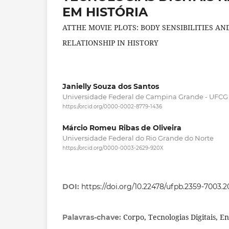
EM HISTÓRIA
ATTHE MOVIE PLOTS: BODY SENSIBILITIES A
RELATIONSHIP IN HISTORY
Janielly Souza dos Santos
Universidade Federal de Campina Grande - UFCG
https://orcid.org/0000-0002-8779-1436
Márcio Romeu Ribas de Oliveira
Universidade Federal do Rio Grande do Norte
https://orcid.org/0000-0003-2629-920X
DOI:
https://doi.org/10.22478/ufpb.2359-7003.
Corpo, Tecnologias Digitais, 
Palavras-chave: