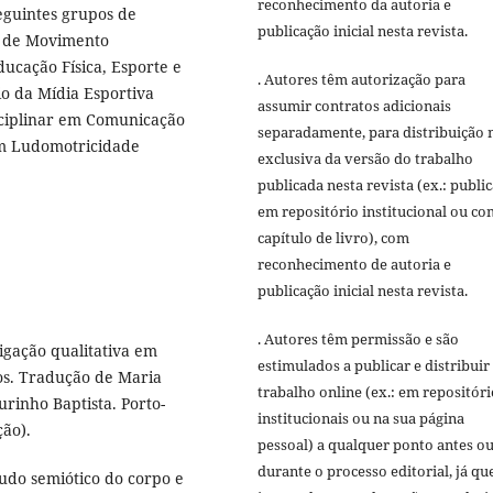
reconhecimento da autoria e
eguintes grupos de
publicação inicial nesta revista.
a de Movimento
ucação Física, Esporte e
. Autores têm autorização para
o da Mídia Esportiva
assumir contratos adicionais
sciplinar em Comunicação
separadamente, para distribuição 
em Ludomotricidade
exclusiva da versão do trabalho
publicada nesta revista (ex.: publi
em repositório institucional ou c
capítulo de livro), com
reconhecimento de autoria e
publicação inicial nesta revista.
. Autores têm permissão e são
igação qualitativa em
estimulados a publicar e distribuir
os. Tradução de Maria
trabalho online (ex.: em repositóri
rinho Baptista. Porto-
institucionais ou na sua página
ção).
pessoal) a qualquer ponto antes o
durante o processo editorial, já qu
udo semiótico do corpo e