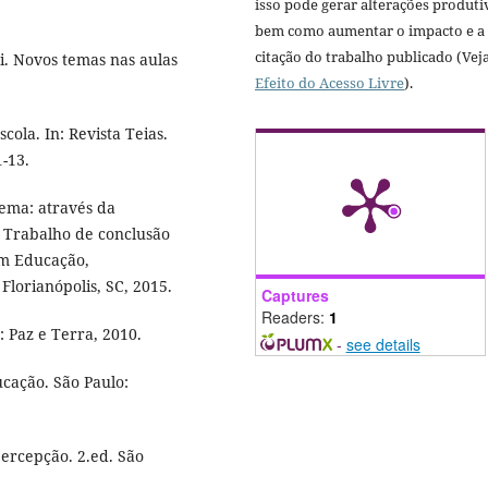
isso pode gerar alterações produti
bem como aumentar o impacto e a
citação do trabalho publicado (Vej
i. Novos temas nas aulas
Efeito do Acesso Livre
).
ola. In: Revista Teias.
1-13.
ema: através da
. Trabalho de conclusão
em Educação,
Florianópolis, SC, 2015.
Captures
Readers:
1
: Paz e Terra, 2010.
-
see details
ação. São Paulo:
rcepção. 2.ed. São