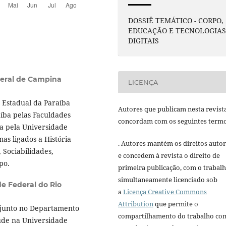
DOSSIÊ TEMÁTICO - CORPO,
EDUCAÇÃO E TECNOLOGIA
DIGITAIS
deral de Campina
LICENÇA
 Estadual da Paraíba
Autores que publicam nesta revist
aíba pelas Faculdades
concordam com os seguintes termo
ia pela Universidade
as ligados a História
. Autores mantém os direitos autor
 Sociabilidades,
e concedem à revista o direito de
po.
primeira publicação, com o trabal
simultaneamente licenciado sob
e Federal do Rio
a
Licença Creative Commons
Attribution
que permite o
djunto no Departamento
compartilhamento do trabalho co
úde na Universidade