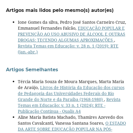
Artigos mais lidos pelo mesmo(s) autor(es)
Ione Gomes da silva, Pedro José Santos Carneiro Cruz,
Emmanuel Fernandes Falcão,
EDUCAÇÃO POPULAR E
PREVENÇÃO AO USO ABUSIVO DE ÁLCOOL E OUTRAS
DROGAS: TECENDO ALGUMAS APROXIMAÇÕES
,
Revista Temas em Educação: v. 28 n. 1 (2019): RTE
(jan.-abr.)
Artigos Semelhantes
Tércia Maria Souza de Moura Marques, Marta Maria
de Araújo,
Livros de História da Educação dos cursos
de Pedagogia das Universidades Federais do Rio
Grande do Norte e da Paraíba (1968-1980)
,
Revista
Temas em Educação: v. 33 n. 1 (2024): RTE -
Publicação Contínua - Qualis A4
Aline Maria Batista Machado, Thamires Azevedo dos
Santos Cavalcanti, Vanessa Santana Soares,
O ESTADO
DA ARTE SOBRE EDUCAÇÃO POPULAR NA PÓS-