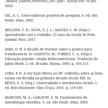
_Moacir_Gadotti_fevereiro_2017.pdf>. Acesso em: 10 jun.
2020.
GIL, A. C. Como elaborar projetos de pesquisa. 4. ed. São
Paulo: Atlas, 2002.
IRELAND, T. D.; SILVA, E. J. L.; ARAÚJO, L. M. (Orgs.).
Aprendendo com o trabalho: 25 anos da Escola Zé Peão.
Jundiaí: Paco, 2017.
JARA, O. H. O desafio de teorizar sobre a prática para
transformá-la. In: GADOTTI, M.; TORRES, C. A. (Orgs.).
Educação popular: utopia latino-americana. Tradução de
Jaime Bizeh. 2. ed. Brasília: Ibama, 2003. p. 101-123.
LIMA, P. D. A Ger'Ação Direta no DF: reflexões sobre as lutas
sociais em Brasília na primeira década século XXI. In:
RÊSES, E. S. (Org.). Universidade e movimentos sociais. 1.
ed. Belo Horizonte: Fino Traço, 2015. p. 119-149.
MARCONI, M. A.; LAKATOS, E. M. Fundamentos de
metodologia científica. 5. ed. São Paulo: Atlas, 2003.