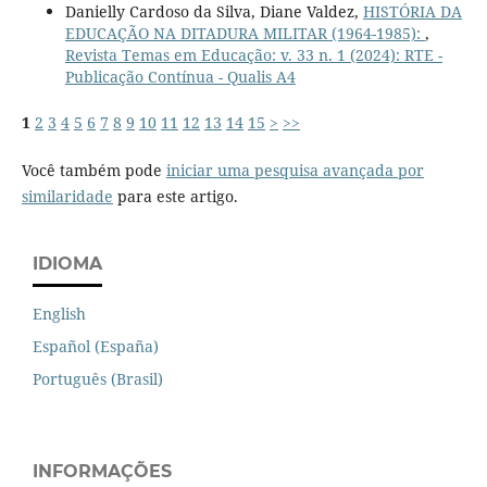
Danielly Cardoso da Silva, Diane Valdez,
HISTÓRIA DA
EDUCAÇÃO NA DITADURA MILITAR (1964-1985):
,
Revista Temas em Educação: v. 33 n. 1 (2024): RTE -
Publicação Contínua - Qualis A4
1
2
3
4
5
6
7
8
9
10
11
12
13
14
15
>
>>
Você também pode
iniciar uma pesquisa avançada por
similaridade
para este artigo.
IDIOMA
English
Español (España)
Português (Brasil)
INFORMAÇÕES