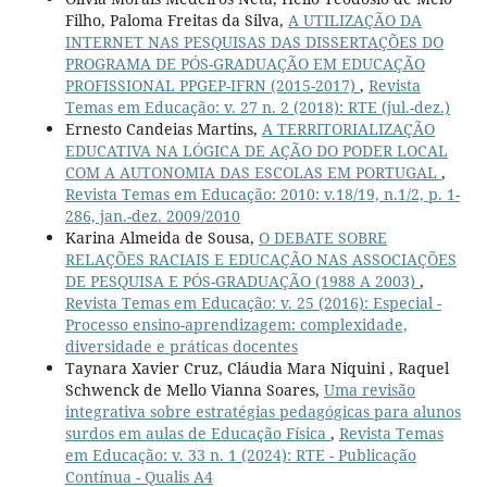
Filho, Paloma Freitas da Silva,
A UTILIZAÇÃO DA
INTERNET NAS PESQUISAS DAS DISSERTAÇÕES DO
PROGRAMA DE PÓS-GRADUAÇÃO EM EDUCAÇÃO
PROFISSIONAL PPGEP-IFRN (2015-2017)
,
Revista
Temas em Educação: v. 27 n. 2 (2018): RTE (jul.-dez.)
Ernesto Candeias Martins,
A TERRITORIALIZAÇÃO
EDUCATIVA NA LÓGICA DE AÇÃO DO PODER LOCAL
COM A AUTONOMIA DAS ESCOLAS EM PORTUGAL
,
Revista Temas em Educação: 2010: v.18/19, n.1/2, p. 1-
286, jan.-dez. 2009/2010
Karina Almeida de Sousa,
O DEBATE SOBRE
RELAÇÕES RACIAIS E EDUCAÇÃO NAS ASSOCIAÇÕES
DE PESQUISA E PÓS-GRADUAÇÃO (1988 A 2003)
,
Revista Temas em Educação: v. 25 (2016): Especial -
Processo ensino-aprendizagem: complexidade,
diversidade e práticas docentes
Taynara Xavier Cruz, Cláudia Mara Niquini , Raquel
Schwenck de Mello Vianna Soares,
Uma revisão
integrativa sobre estratégias pedagógicas para alunos
surdos em aulas de Educação Física
,
Revista Temas
em Educação: v. 33 n. 1 (2024): RTE - Publicação
Contínua - Qualis A4