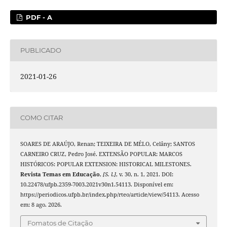
PDF - A
PUBLICADO
2021-01-26
COMO CITAR
SOARES DE ARAÚJO, Renan; TEIXEIRA DE MÉLO, Celâny; SANTOS
CARNEIRO CRUZ, Pedro José. EXTENSÃO POPULAR: MARCOS
HISTÓRICOS: POPULAR EXTENSION: HISTORICAL MILESTONES.
Revista Temas em Educação
,
[S. l.]
, v. 30, n. 1, 2021. DOI:
10.22478/ufpb.2359-7003.2021v30n1.54113. Disponível em:
https://periodicos.ufpb.br/index.php/rteo/article/view/54113. Acesso
em: 8 ago. 2026.
Fomatos de Citação