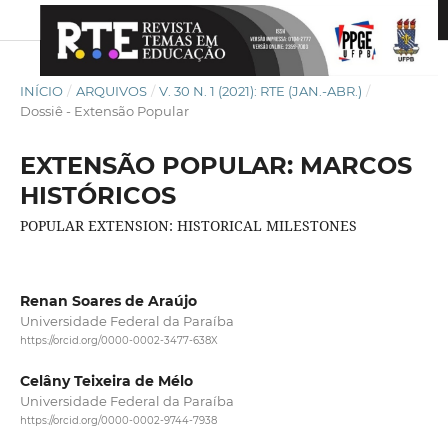
INÍCIO
/
ARQUIVOS
/
V. 30 N. 1 (2021): RTE (JAN.-ABR.)
/
Dossiê - Extensão Popular
EXTENSÃO POPULAR: MARCOS
HISTÓRICOS
POPULAR EXTENSION: HISTORICAL MILESTONES
Renan Soares de Araújo
Universidade Federal da Paraíba
https://orcid.org/0000-0002-3477-638X
Celâny Teixeira de Mélo
Universidade Federal da Paraíba
https://orcid.org/0000-0002-9744-7938