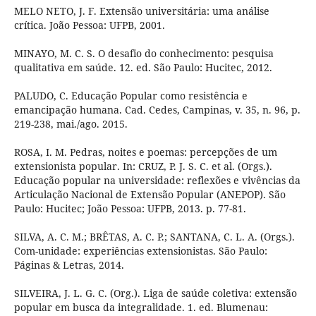
MELO NETO, J. F. Extensão universitária: uma análise
crítica. João Pessoa: UFPB, 2001.
MINAYO, M. C. S. O desafio do conhecimento: pesquisa
qualitativa em saúde. 12. ed. São Paulo: Hucitec, 2012.
PALUDO, C. Educação Popular como resistência e
emancipação humana. Cad. Cedes, Campinas, v. 35, n. 96, p.
219-238, mai./ago. 2015.
ROSA, I. M. Pedras, noites e poemas: percepções de um
extensionista popular. In: CRUZ, P. J. S. C. et al. (Orgs.).
Educação popular na universidade: reflexões e vivências da
Articulação Nacional de Extensão Popular (ANEPOP). São
Paulo: Hucitec; João Pessoa: UFPB, 2013. p. 77-81.
SILVA, A. C. M.; BRÊTAS, A. C. P.; SANTANA, C. L. A. (Orgs.).
Com-unidade: experiências extensionistas. São Paulo:
Páginas & Letras, 2014.
SILVEIRA, J. L. G. C. (Org.). Liga de saúde coletiva: extensão
popular em busca da integralidade. 1. ed. Blumenau: