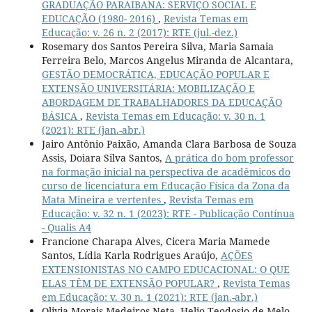
GRADUAÇÃO PARAIBANA: SERVIÇO SOCIAL E
EDUCAÇÃO (1980- 2016)
,
Revista Temas em
Educação: v. 26 n. 2 (2017): RTE (jul.-dez.)
Rosemary dos Santos Pereira Silva, Maria Samaia
Ferreira Belo, Marcos Angelus Miranda de Alcantara,
GESTÃO DEMOCRÁTICA, EDUCAÇÃO POPULAR E
EXTENSÃO UNIVERSITÁRIA: MOBILIZAÇÃO E
ABORDAGEM DE TRABALHADORES DA EDUCAÇÃO
BÁSICA
,
Revista Temas em Educação: v. 30 n. 1
(2021): RTE (jan.-abr.)
Jairo Antônio Paixão, Amanda Clara Barbosa de Souza
Assis, Doiara Silva Santos,
A prática do bom professor
na formação inicial na perspectiva de acadêmicos do
curso de licenciatura em Educação Física da Zona da
Mata Mineira e vertentes
,
Revista Temas em
Educação: v. 32 n. 1 (2023): RTE - Publicação Contínua
- Qualis A4
Francione Charapa Alves, Cicera Maria Mamede
Santos, Lídia Karla Rodrigues Araújo,
AÇÕES
EXTENSIONISTAS NO CAMPO EDUCACIONAL: O QUE
ELAS TÊM DE EXTENSÃO POPULAR?
,
Revista Temas
em Educação: v. 30 n. 1 (2021): RTE (jan.-abr.)
Olivia Morais Medeiros Neta, Helio Teodosio de Melo