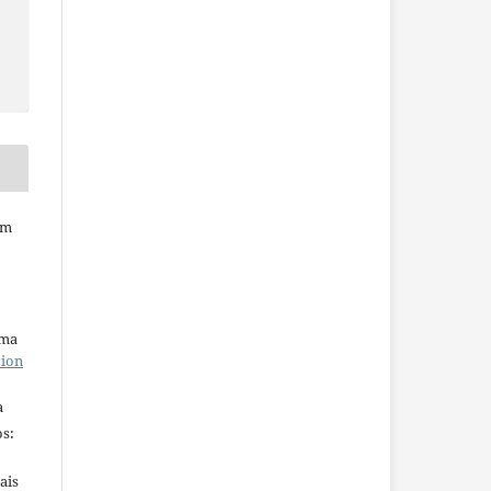
em
uma
tion
a
s:
ais