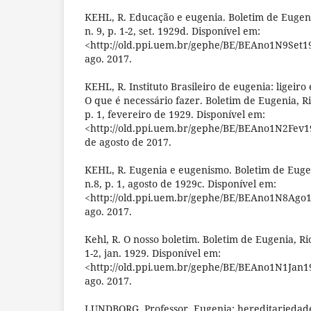
KEHL, R. Educação e eugenia. Boletim de Eugenia
n. 9, p. 1-2, set. 1929d. Disponível em:
<http://old.ppi.uem.br/gephe/BE/BEAno1N9Set19
ago. 2017.
KEHL, R. Instituto Brasileiro de eugenia: ligeiro 
O que é necessário fazer. Boletim de Eugenia, Ri
p. 1, fevereiro de 1929. Disponível em:
<http://old.ppi.uem.br/gephe/BE/BEAno1N2Fev19
de agosto de 2017.
KEHL, R. Eugenia e eugenismo. Boletim de Eugeni
n.8, p. 1, agosto de 1929c. Disponível em:
<http://old.ppi.uem.br/gephe/BE/BEAno1N8Ago1
ago. 2017.
Kehl, R. O nosso boletim. Boletim de Eugenia, Rio
1-2, jan. 1929. Disponível em:
<http://old.ppi.uem.br/gephe/BE/BEAno1N1Jan19
ago. 2017.
LUNDBORG, Professor. Eugenia: hereditariedade