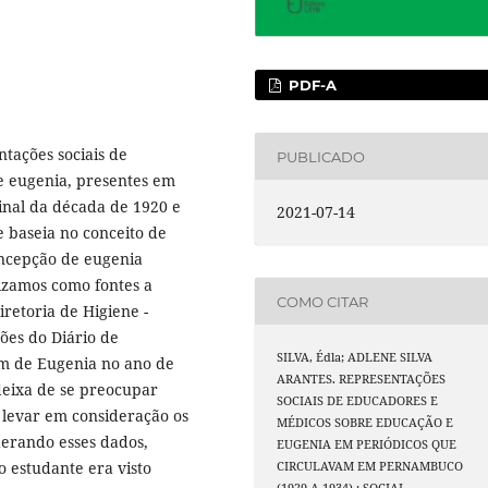
PDF-A
tações sociais de
PUBLICADO
e eugenia, presentes em
nal da década de 1920 e
2021-07-14
e baseia no conceito de
oncepção de eugenia
izamos como fontes a
COMO CITAR
retoria de Higiene -
ões do Diário de
SILVA, Édla; ADLENE SILVA
im de Eugenia no ano de
ARANTES. REPRESENTAÇÕES
eixa de se preocupar
SOCIAIS DE EDUCADORES E
 levar em consideração os
MÉDICOS SOBRE EDUCAÇÃO E
iderando esses dados,
EUGENIA EM PERIÓDICOS QUE
o estudante era visto
CIRCULAVAM EM PERNAMBUCO