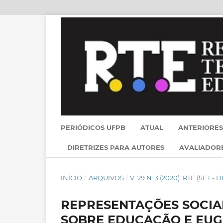
PERIÓDICOS UFPB
ATUAL
ANTERIORES
DIRETRIZES PARA AUTORES
AVALIADOR
INÍCIO
/
ARQUIVOS
/
V. 29 N. 3 (2020): RTE (SET.
REPRESENTAÇÕES SOCIA
SOBRE EDUCAÇÃO E EUG