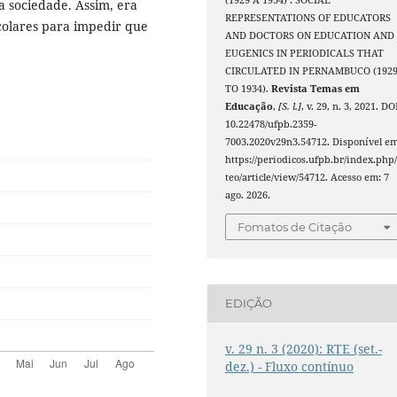
(1929 A 1934) : SOCIAL
 sociedade. Assim, era
REPRESENTATIONS OF EDUCATORS
colares para impedir que
AND DOCTORS ON EDUCATION AND
EUGENICS IN PERIODICALS THAT
CIRCULATED IN PERNAMBUCO (192
TO 1934).
Revista Temas em
Educação
,
[S. l.]
, v. 29, n. 3, 2021. DO
10.22478/ufpb.2359-
7003.2020v29n3.54712. Disponível em
https://periodicos.ufpb.br/index.php/
teo/article/view/54712. Acesso em: 7
ago. 2026.
Fomatos de Citação
EDIÇÃO
v. 29 n. 3 (2020): RTE (set.-
dez.) - Fluxo contínuo