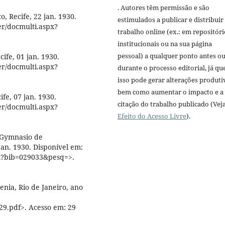
. Autores têm permissão e são
Recife, 22 jan. 1930.
estimulados a publicar e distribuir
er/docmulti.aspx?
trabalho online (ex.: em repositóri
institucionais ou na sua página
pessoal) a qualquer ponto antes o
fe, 01 jan. 1930.
er/docmulti.aspx?
durante o processo editorial, já qu
isso pode gerar alterações produti
bem como aumentar o impacto e a
e, 07 jan. 1930.
citação do trabalho publicado (Vej
er/docmulti.aspx?
Efeito do Acesso Livre
).
 Gymnasio de
an. 1930. Disponível em:
x?bib=029033&pesq=>.
enia, Rio de Janeiro, ano
9.pdf>. Acesso em: 29