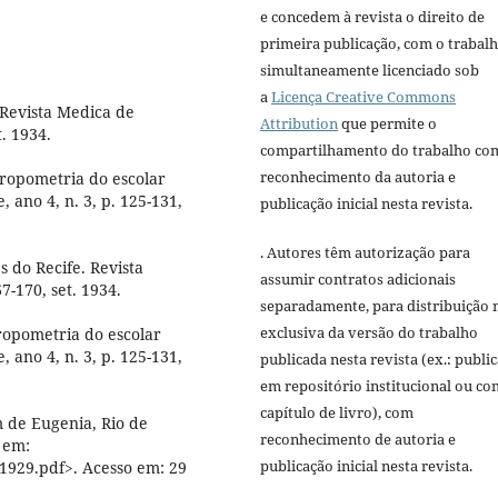
e concedem à revista o direito de
primeira publicação, com o trabal
simultaneamente licenciado sob
a
Licença Creative Commons
Revista Medica de
Attribution
que permite o
. 1934.
compartilhamento do trabalho co
reconhecimento da autoria e
ropometria do escolar
 ano 4, n. 3, p. 125-131,
publicação inicial nesta revista.
. Autores têm autorização para
s do Recife. Revista
assumir contratos adicionais
7-170, set. 1934.
separadamente, para distribuição 
exclusiva da versão do trabalho
ropometria do escolar
 ano 4, n. 3, p. 125-131,
publicada nesta revista (ex.: publi
em repositório institucional ou c
capítulo de livro), com
 de Eugenia, Rio de
reconhecimento de autoria e
l em:
publicação inicial nesta revista.
1929.pdf>. Acesso em: 29