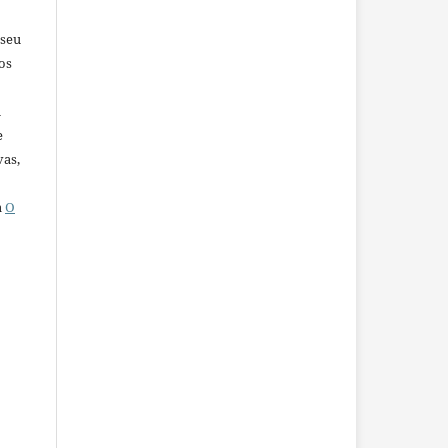
 seu
os
u
e
vas,
a
O