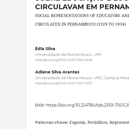
CIRCULAVAM EM PERNAMB
SOCIAL REPRESENTATIONS OF EDUCATORS AN
CIRCULATED IN PERNAMBUCO (1929 TO 1934)
Édla Silva
Universidade de Pernambuco- UPE
https://orcid.org/0000-0003-3306-9496
Adlene Silva Arantes
Universidade de Pernambuco- UPE, Campos Mata
https://orcid.org/0000-0002-7007-0237
DOI:
https://doi.org/10.22478/ufpb.2359-7003.
Eugenia, Periódicos, Represent
Palavras-chave: