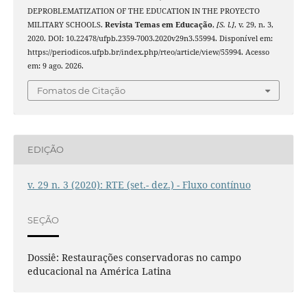
DEPROBLEMATIZATION OF THE EDUCATION IN THE PROYECTO
MILITARY SCHOOLS.
Revista Temas em Educação
,
[S. l.]
, v. 29, n. 3,
2020. DOI: 10.22478/ufpb.2359-7003.2020v29n3.55994. Disponível em:
https://periodicos.ufpb.br/index.php/rteo/article/view/55994. Acesso
em: 9 ago. 2026.
Fomatos de Citação
EDIÇÃO
v. 29 n. 3 (2020): RTE (set.- dez.) - Fluxo contínuo
SEÇÃO
Dossiê: Restaurações conservadoras no campo
educacional na América Latina