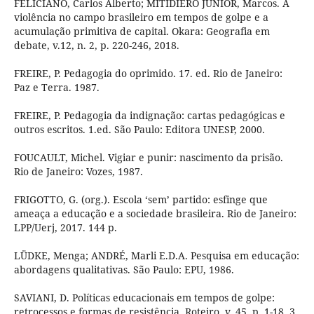
FELICIANO, Carlos Alberto; MITIDIERO JUNIOR, Marcos. A
violência no campo brasileiro em tempos de golpe e a
acumulação primitiva de capital. Okara: Geografia em
debate, v.12, n. 2, p. 220-246, 2018.
FREIRE, P. Pedagogia do oprimido. 17. ed. Rio de Janeiro:
Paz e Terra. 1987.
FREIRE, P. Pedagogia da indignação: cartas pedagógicas e
outros escritos. 1.ed. São Paulo: Editora UNESP, 2000.
FOUCAULT, Michel. Vigiar e punir: nascimento da prisão.
Rio de Janeiro: Vozes, 1987.
FRIGOTTO, G. (org.). Escola ‘sem’ partido: esfinge que
ameaça a educação e a sociedade brasileira. Rio de Janeiro:
LPP/Uerj, 2017. 144 p.
LÜDKE, Menga; ANDRÉ, Marli E.D.A. Pesquisa em educação:
abordagens qualitativas. São Paulo: EPU, 1986.
SAVIANI, D. Políticas educacionais em tempos de golpe:
retrocessos e formas de resistência. Roteiro, v. 45, p. 1-18, 3