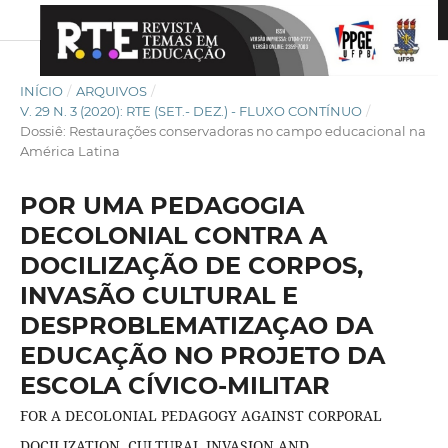
INÍCIO
/
ARQUIVOS
/
V. 29 N. 3 (2020): RTE (SET.- DEZ.) - FLUXO CONTÍNUO
/
Dossiê: Restaurações conservadoras no campo educacional na
América Latina
POR UMA PEDAGOGIA
DECOLONIAL CONTRA A
DOCILIZAÇÃO DE CORPOS,
INVASÃO CULTURAL E
DESPROBLEMATIZAÇAO DA
EDUCAÇÃO NO PROJETO DA
ESCOLA CÍVICO-MILITAR
FOR A DECOLONIAL PEDAGOGY AGAINST CORPORAL
DOCILIZATION, CULTURAL INVASION AND