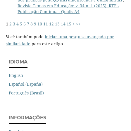
Revista Temas em Educação: v. 34 n. 1 (2025): RTE -
Publicação Contínua - Qualis A4
1
2
3
4
5
6
7
8
9
10
11
12
13
14
15
>
>>
Você também pode
iniciar uma pesquisa avançada por
similaridade
para este artigo.
IDIOMA
English
Español (España)
Português (Brasil)
INFORMAÇÕES