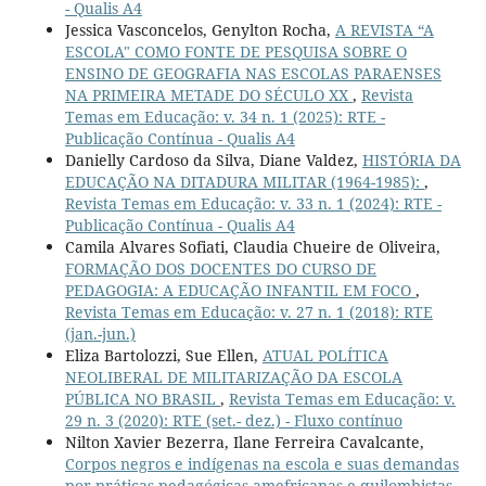
- Qualis A4
Jessica Vasconcelos, Genylton Rocha,
A REVISTA “A
ESCOLA" COMO FONTE DE PESQUISA SOBRE O
ENSINO DE GEOGRAFIA NAS ESCOLAS PARAENSES
NA PRIMEIRA METADE DO SÉCULO XX
,
Revista
Temas em Educação: v. 34 n. 1 (2025): RTE -
Publicação Contínua - Qualis A4
Danielly Cardoso da Silva, Diane Valdez,
HISTÓRIA DA
EDUCAÇÃO NA DITADURA MILITAR (1964-1985):
,
Revista Temas em Educação: v. 33 n. 1 (2024): RTE -
Publicação Contínua - Qualis A4
Camila Alvares Sofiati, Claudia Chueire de Oliveira,
FORMAÇÃO DOS DOCENTES DO CURSO DE
PEDAGOGIA: A EDUCAÇÃO INFANTIL EM FOCO
,
Revista Temas em Educação: v. 27 n. 1 (2018): RTE
(jan.-jun.)
Eliza Bartolozzi, Sue Ellen,
ATUAL POLÍTICA
NEOLIBERAL DE MILITARIZAÇÃO DA ESCOLA
PÚBLICA NO BRASIL
,
Revista Temas em Educação: v.
29 n. 3 (2020): RTE (set.- dez.) - Fluxo contínuo
Nilton Xavier Bezerra, Ilane Ferreira Cavalcante,
Corpos negros e indígenas na escola e suas demandas
por práticas pedagógicas amefricanas e quilombistas
,