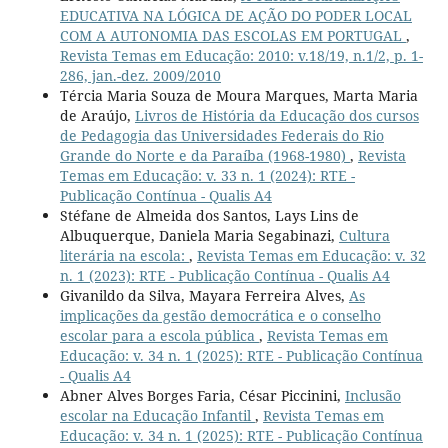
EDUCATIVA NA LÓGICA DE AÇÃO DO PODER LOCAL
COM A AUTONOMIA DAS ESCOLAS EM PORTUGAL
,
Revista Temas em Educação: 2010: v.18/19, n.1/2, p. 1-
286, jan.-dez. 2009/2010
Tércia Maria Souza de Moura Marques, Marta Maria
de Araújo,
Livros de História da Educação dos cursos
de Pedagogia das Universidades Federais do Rio
Grande do Norte e da Paraíba (1968-1980)
,
Revista
Temas em Educação: v. 33 n. 1 (2024): RTE -
Publicação Contínua - Qualis A4
Stéfane de Almeida dos Santos, Lays Lins de
Albuquerque, Daniela Maria Segabinazi,
Cultura
literária na escola:
,
Revista Temas em Educação: v. 32
n. 1 (2023): RTE - Publicação Contínua - Qualis A4
Givanildo da Silva, Mayara Ferreira Alves,
As
implicações da gestão democrática e o conselho
escolar para a escola pública
,
Revista Temas em
Educação: v. 34 n. 1 (2025): RTE - Publicação Contínua
- Qualis A4
Abner Alves Borges Faria, César Piccinini,
Inclusão
escolar na Educação Infantil
,
Revista Temas em
Educação: v. 34 n. 1 (2025): RTE - Publicação Contínua