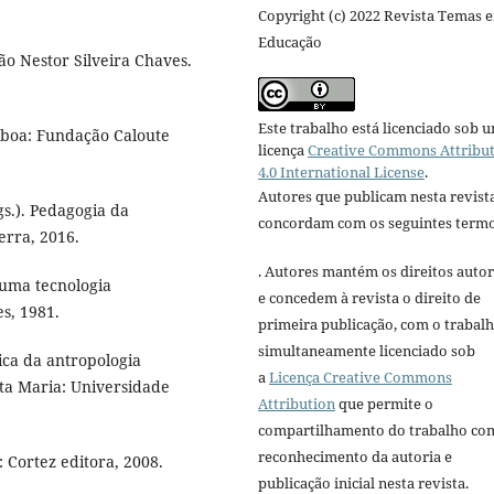
Copyright (c) 2022 Revista Temas 
Educação
ão Nestor Silveira Chaves.
Este trabalho está licenciado sob 
sboa: Fundação Caloute
licença
Creative Commons Attribu
4.0 International License
.
Autores que publicam nesta revist
gs.). Pedagogia da
concordam com os seguintes termo
erra, 2016.
. Autores mantém os direitos autor
uma tecnologia
e concedem à revista o direito de
s, 1981.
primeira publicação, com o trabal
simultaneamente licenciado sob
ca da antropologia
a
Licença Creative Commons
nta Maria: Universidade
Attribution
que permite o
compartilhamento do trabalho co
reconhecimento da autoria e
: Cortez editora, 2008.
publicação inicial nesta revista.