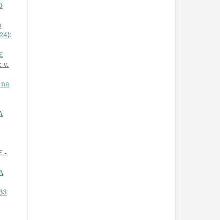
O
o
24):
E
 v.
 na
A
 -
A
33