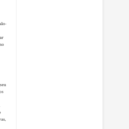
não-
car
omo
 seu
os
u
e
vas,