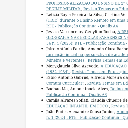
PROFISSIONALIZAÇÃO DO ENSINO DE 2º
REGIME MILITAR
,
Revista Temas em Educaç
Leticia Rayla Pereira da Silva, Cristina V
(TDIC) durante o Ensino Remoto em uma 
RTE - Publicação Contínua - Qualis A4
Jessica Vasconcelos, Genylton Rocha,
A RE
GEOGRAFIA NAS ESCOLAS PARAENSES N
34 n. 1 (2025): RTE - Publicação Contínua -
Jairo Antônio Paixão, Amanda Clara Barbos
formação inicial na perspectiva de acadê
Mineira e vertentes
,
Revista Temas em Edu
Meryglaucia Silva Azevedo,
A EDUCAÇÃO 
(1932-1934)
,
Revista Temas em Educação: v
Fábio Antonio Gabriel, Alfredo Moreira da
Comum Curricular:
,
Revista Temas em Educ
Baobao Ma, Amone Inacia Alves,
Do incent
Publicação Contínua - Qualis A3
Camila Alvares Sofiati, Claudia Chueire de
EDUCAÇÃO INFANTIL EM FOCO
,
Revista 
João Eudes Alexandre Sousa Júnior,
Abomi
n. 1 (2024): RTE - Publicação Contínua - Qu