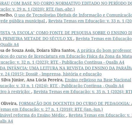
 GRAU COM BASE NO CORPO NORMATIVO EDITADO NO PERÍODO D
ão: v. 29 n. 1 (2020): RTE (jan.-abr.)
ermelho,
O uso de Tecnologias Digitais de Informação e Comunicaçã
rede pública municipal
,
Revista Temas em Educação: v. 33 n. 1 (20
VISTA “A ESCOLA" COMO FONTE DE PESQUISA SOBRE O ENSINO D
A PRIMEIRA METADE DO SÉCULO XX
,
Revista Temas em Educação:
 Qualis A4
a de Souza Assis, Doiara Silva Santos,
A prática do bom professor
micos do curso de licenciatura em Educação Física da Zona da Mata
cação: v. 32 n. 1 (2023): RTE - Publicação Contínua - Qualis A4
DA INFÂNCIA: UMA LEITURA NA REVISTA DO ENSINO DA PARAÍB
. 24 (2015): Dossiê - Imprensa, história e educação
 Silva Júnior, Ana Lúcia Pereira,
Ensino religioso na Base Nacional
ação: v. 33 n. 1 (2024): RTE - Publicação Contínua - Qualis A4
ivo à restrição:
,
Revista Temas em Educação: v. 35 n. 1 (2026): RTE
 Oliveira,
FORMAÇÃO DOS DOCENTES DO CURSO DE PEDAGOGIA: 
Temas em Educação: v. 27 n. 1 (2018): RTE (jan.-jun.)
nável reforma do Ensino Médio:
,
Revista Temas em Educação: v. 
alis A4