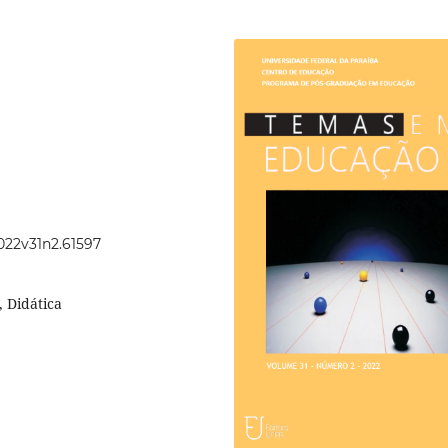
2022v31n2.61597
, Didática