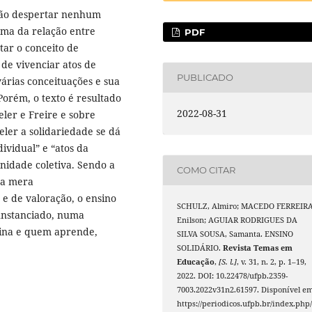
 não despertar nenhum
ema da relação entre
PDF
tar o conceito de
 de vivenciar atos de
PUBLICADO
várias conceituações e sua
Porém, o texto é resultado
2022-08-31
eler e Freire e sobre
eler a solidariedade se dá
dividual” e “atos da
nidade coletiva. Sendo a
COMO CITAR
ma mera
 e de valoração, o ensino
SCHULZ, Almiro; MACEDO FERREIRA
cunstanciado, numa
Enilson; AGUIAR RODRIGUES DA
sina e quem aprende,
SILVA SOUSA, Samanta. ENSINO
SOLIDÁRIO.
Revista Temas em
Educação
,
[S. l.]
, v. 31, n. 2, p. 1–19,
2022. DOI: 10.22478/ufpb.2359-
7003.2022v31n2.61597. Disponível em
https://periodicos.ufpb.br/index.php/