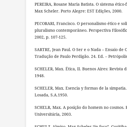
PEREIRA, Rosane Maria Batista. O sistema ético-f
Max Scheler. Porto Alegre: EST Edições, 2000.
PECORARI, Francisco. O personalismo ético e sol
pluralismo contemporâneo. Perspectiva Filosófica,
2002, p. 107-125.
SARTRE, Jean Paul. O Ser e o Nada – Ensaio de 
Tradução de Paulo Perdigão. 24. Ed. – Petrópolis,
SCHELER, Max. Ética, II. Buenos Aires: Revista 
1948.
SCHELER, Max. Esencia y formas de la simpatia. 
Losada, S.A.1950.
SCHELR, Max. A posição do homem no cosmos. Ri
Universitária, 2003.
SCHULZ, Almiro. Max Scheler “in foco”. Curitiba