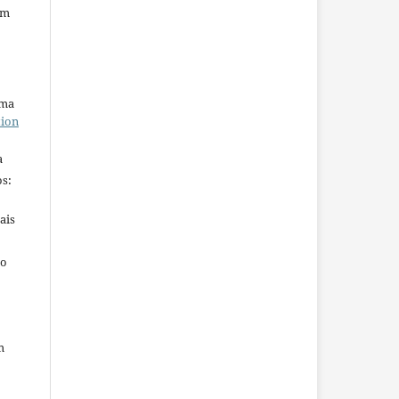
em
uma
tion
a
s:
ais
ho
m