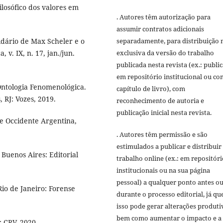
ilosófico dos valores em
. Autores têm autorização para
assumir contratos adicionais
idário de Max Scheler e o
separadamente, para distribuição 
 v. IX, n. 17, jan./jun.
exclusiva da versão do trabalho
publicada nesta revista (ex.: publi
em repositório institucional ou c
Ontologia Fenomenológica.
capítulo de livro), com
 RJ: Vozes, 2019.
reconhecimento de autoria e
publicação inicial nesta revista.
de Occidente Argentina,
. Autores têm permissão e são
estimulados a publicar e distribuir
Buenos Aires: Editorial
trabalho online (ex.: em repositóri
institucionais ou na sua página
pessoal) a qualquer ponto antes o
o de Janeiro: Forense
durante o processo editorial, já qu
isso pode gerar alterações produti
bem como aumentar o impacto e a
: CRV, 2020.