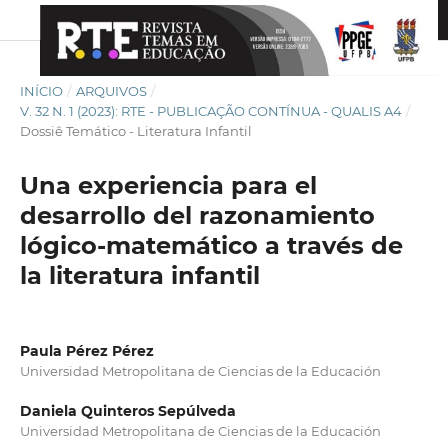
INÍCIO
/
ARQUIVOS
/
V. 32 N. 1 (2023): RTE - PUBLICAÇÃO CONTÍNUA - QUALIS A4
/
Dossiê Temático - Literatura Infantil
Una experiencia para el
desarrollo del razonamiento
lógico-matemático a través de
la literatura infantil
Paula Pérez Pérez
Universidad Metropolitana de Ciencias de la Educación
Daniela Quinteros Sepúlveda
Universidad Metropolitana de Ciencias de la Educación