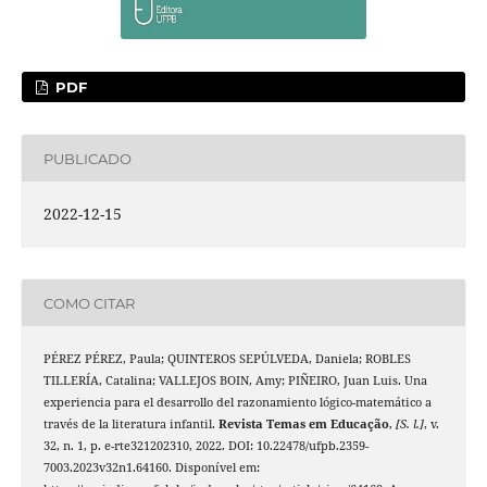
PDF
PUBLICADO
2022-12-15
COMO CITAR
PÉREZ PÉREZ, Paula; QUINTEROS SEPÚLVEDA, Daniela; ROBLES
TILLERÍA, Catalina; VALLEJOS BOIN, Amy; PIÑEIRO, Juan Luis. Una
experiencia para el desarrollo del razonamiento lógico-matemático a
través de la literatura infantil.
Revista Temas em Educação
,
[S. l.]
, v.
32, n. 1, p. e-rte321202310, 2022. DOI: 10.22478/ufpb.2359-
7003.2023v32n1.64160. Disponível em: