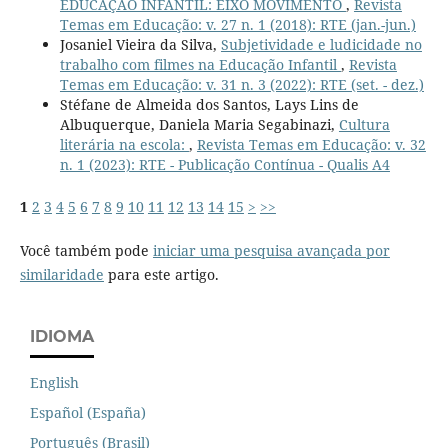
EDUCAÇÃO INFANTIL: EIXO MOVIMENTO
,
Revista
Temas em Educação: v. 27 n. 1 (2018): RTE (jan.-jun.)
Josaniel Vieira da Silva,
Subjetividade e ludicidade no
trabalho com filmes na Educação Infantil
,
Revista
Temas em Educação: v. 31 n. 3 (2022): RTE (set. - dez.)
Stéfane de Almeida dos Santos, Lays Lins de
Albuquerque, Daniela Maria Segabinazi,
Cultura
literária na escola:
,
Revista Temas em Educação: v. 32
n. 1 (2023): RTE - Publicação Contínua - Qualis A4
1
2
3
4
5
6
7
8
9
10
11
12
13
14
15
>
>>
Você também pode
iniciar uma pesquisa avançada por
similaridade
para este artigo.
IDIOMA
English
Español (España)
Português (Brasil)