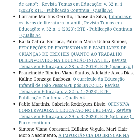
de asno":
,
Revista Temas em Educação: v. 32 n. 1
(2023): RTE - Publicação Contínua - Qualis A4
Lorraine Martins Gerotto, Thaise da Silva,
Infâncias e
os livros de literatura infantil
,
Revista Temas em
Educação: v. 32 n. 1 (2023): RTE - Publicação Contínua
- Qualis A4
Karla Cabral Barroca, Patricia Maria Uchôa Simões,
PERCEPÇÕES DE PROFISSIONAIS E FAMILIARES DE
CRIANÇAS DE CRECHES QUANTO AO TRABALHO
DESENVOLVIDO NA EDUCAÇÃO INFANTIL
,
Revista
Temas em Educação: v. 28 n. 2 (2019): RTE (maio-ago.)
Francineide Ribeiro Viana Santos, Adelaide Alves Dias,
Kaline Gonzaga Barboza,
O currículo da Educação
Infantil de João Pessoa/PB pós-BNCC-EI:
,
Revista
Temas em Educação: v. 32 n. 1 (2023): RTE -
Publicação Contínua - Qualis A4
Pablo Martinis, Gabriela Rodríguez Bissio,
OFENSIVA
CONSERVADORA E EDUCAÇÃO NO URUGUAI
,
Revista
Temas em Educação: v. 29 n. 3 (2020): RTE (set.- dez.) -
Fluxo contínuo
Simone Viana Corasarri, Edilaine Vagula, Mari Clair
Moro Nascimento,
A IMPORTÂNCIA DO BRINCAR NA