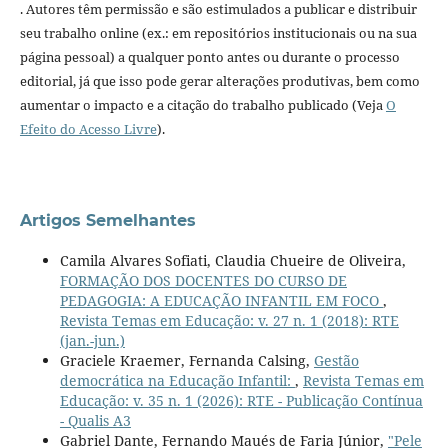
. Autores têm permissão e são estimulados a publicar e distribuir
seu trabalho online (ex.: em repositórios institucionais ou na sua
página pessoal) a qualquer ponto antes ou durante o processo
editorial, já que isso pode gerar alterações produtivas, bem como
aumentar o impacto e a citação do trabalho publicado (Veja
O
Efeito do Acesso Livre
).
Artigos Semelhantes
Camila Alvares Sofiati, Claudia Chueire de Oliveira,
FORMAÇÃO DOS DOCENTES DO CURSO DE
PEDAGOGIA: A EDUCAÇÃO INFANTIL EM FOCO
,
Revista Temas em Educação: v. 27 n. 1 (2018): RTE
(jan.-jun.)
Graciele Kraemer, Fernanda Calsing,
Gestão
democrática na Educação Infantil:
,
Revista Temas em
Educação: v. 35 n. 1 (2026): RTE - Publicação Contínua
- Qualis A3
Gabriel Dante, Fernando Maués de Faria Júnior,
"Pele