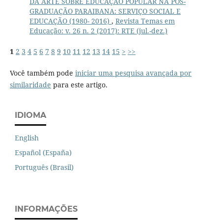
DA ARTE SOBRE EDUCAÇÃO POPULAR NA PÓS-
GRADUAÇÃO PARAIBANA: SERVIÇO SOCIAL E
EDUCAÇÃO (1980- 2016)
,
Revista Temas em
Educação: v. 26 n. 2 (2017): RTE (jul.-dez.)
1
2
3
4
5
6
7
8
9
10
11
12
13
14
15
>
>>
Você também pode
iniciar uma pesquisa avançada por
similaridade
para este artigo.
IDIOMA
English
Español (España)
Português (Brasil)
INFORMAÇÕES