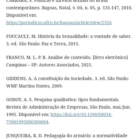
CARRARA, S. Políticas e direitos sexuais no Brasil
contemporâneo. Bagoas, Natal, v. 04, n. 05, p. 131-147, 2010.
Disponível em:
https://periodicos.ufrn.br/bagoas/article/view/2316
FOUCAULT, M. História da Sexualidade: a vontade de saber.
3. ed. São Paulo: Paz e Terra, 2015.
FRANCO, M. L. P. B. Análise de conteúdo. [livro eletrônico]
Campinas – SP: Autores Associados, 2021.
GIDDENS, A. A constituição da Sociedade. 3. ed. São Paulo:
WMF Martins Fontes, 2009.
GODOY, A. S. Pesquisa qualitativa: tipos fundamentais.
Revista de Administração de Empresas, São Paulo, mai./jun.
1995. Disponível em:
https://doi.org/10.1590/S0034-
75901995000300004
.
JUNQUEIRA, R. D. Pedagogia do armário: a normatividade