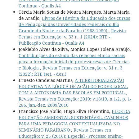
Contínua - Qualis A4
Tércia Maria Souza de Moura Marques, Marta Maria
de Araújo,
Livros de História da Educação dos cursos
de Pedagogia das Universidades Federais do Rio
Grande do Norte e da Paraíba (1968-1980)
,
Revista
Temas em Educação: v. 33 n. 1 (2024): RTE -
Publicação Contínua - Qualis A4
Joaklebio Alves da Silva, Monica Lopes Folena Araújo,
Contribuições do estudo das relações étnico-raciais
para a formação inicial de professores/as de Ciências
e Biologia
,
Revista Temas em Educação: v. 31 n. 3
(2022): RTE (set. - dez.)
Ernesto Candeias Martins,
A TERRITORIALIZAÇÃO
EDUCATIVA NA LÓGICA DE AÇÃO DO PODER LOCAL
COM A AUTONOMIA DAS ESCOLAS EM PORTUGAL
,
Revista Temas em Educação: 2010: v.18/19, n.1/2, p. 1-
286, jan.-dez. 2009/2010
Francisco José Abílio, Hugo Silva Florentino,
ELOS DA
EDUCAÇÃO AMBIENTAL SUSTENTÁVEL: CAMINHOS
PARA UMA PEDAGOGIA CONTEXTUALIZADA NO
SEMINÁRIO PARAÍBANO
,
Revista Temas em
Educação: v. 25 (2016): Especial - Processo ensino-