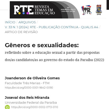
INÍCIO
/
ARQUIVOS
/
V. 33 N. 1 (2024): RTE - PUBLICAÇÃO CONTÍNUA - QUALIS A4
/
ARTIGO DE REVISÃO
Gêneros e sexualidades:
refletindo sobre a educação sexual a partir das propostas
dos/as candidatos/as ao governo do estado da Paraíba (2022)
Joanderson de Oliveira Gomes
Faculdade Três Marias - FTM
https://orcid.org/0000-0001-9642-0090
Joseval dos Reis Miranda
Universidade Federal da Paraíba
https://orcid.org/0000-0002-0713-0110