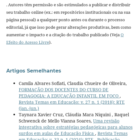
. Autores têm permissão e são estimulados a publicar e distribuir
seu trabalho online (ex.: em repositórios institucionais ou na sua
página pessoal) a qualquer ponto antes ou durante o processo
editorial, já que isso pode gerar alterações produtivas, bem como
aumentar o impacto e a citação do trabalho publicado (Veja
O
Efeito do Acesso Livre
).
Artigos Semelhantes
Camila Alvares Sofiati, Claudia Chueire de Oliveira,
FORMAÇÃO DOS DOCENTES DO CURSO DE
PEDAGOGIA: A EDUCAÇÃO INFANTIL EM FOCO
,
Revista Temas em Educação: v. 27 n. 1 (2018): RTE
(jan.-jun.)
Taynara Xavier Cruz, Cláudia Mara Niquini , Raquel
Schwenck de Mello Vianna Soares,
Uma revisão
integrativa sobre estratégias pedagógicas para alunos
surdos em aulas de Educação Física
,
Revista Temas
em Educação: v. 33 n. 1 (2024): RTE - Publicação