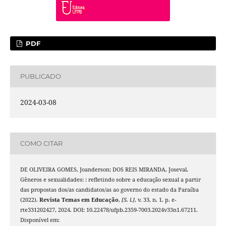
PDF
PUBLICADO
2024-03-08
COMO CITAR
DE OLIVEIRA GOMES, Joanderson; DOS REIS MIRANDA, Joseval.
Gêneros e sexualidades: : refletindo sobre a educação sexual a partir
das propostas dos/as candidatos/as ao governo do estado da Paraíba
(2022).
Revista Temas em Educação
,
[S. l.]
, v. 33, n. 1, p. e-
rte331202427, 2024. DOI: 10.22478/ufpb.2359-7003.2024v33n1.67211.
Disponível em: